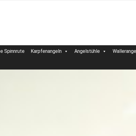
te Spinnrute
Karpfenangeln
Angelstühle
Wallerange