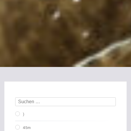
)
45m