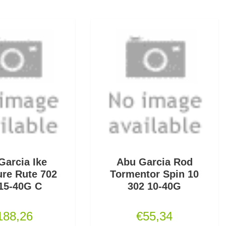
Garcia Ike
Abu Garcia Rod
ure Rute 702
Tormentor Spin 10
15-40G C
302 10-40G
188,26
€
55,34