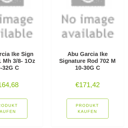
cia Ike Sign
Abu Garcia Ike
1 Mh 3/8- 1Oz
Signature Rod 702 M
0-32G C
10-30G C
164,68
€
171,42
RODUKT
PRODUKT
AUFEN
KAUFEN