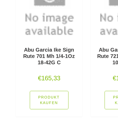
Abu Garcia Ike Sign
Abu Gar
Rute 701 Mh 1/4-1Oz
Rute 72
18-42G C
1
€
165,33
€
PRODUKT
P
KAUFEN
K