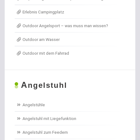
Erlebnis Campingplatz
Angelkoffer
Outdoor Angelsport – was muss man wissen?
Angelrollen für das Forellenangeln
Outdoor am Wasser
Angelschirme
Outdoor mit dem Fahrrad
Angelschnur Aal
Angelschnur Dorsch
A
ngelstuhl
Angelschnur Feedern
Angelschnur Forellen
Angelstühle
Angelschnur Hecht
Angelstuhl mit Liegefunktion
Angelschnur Karpfen geflochten
Angelstuhl zum Feedern