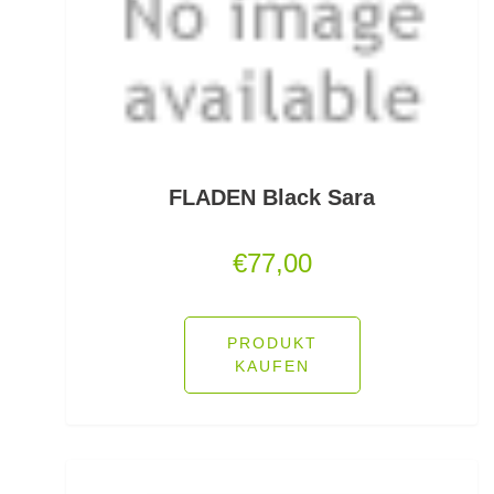
Monofile & Fluorocarbon Schnüre
Montagezubehör Raubfische
Multirollen/Trollingrollen
Multitools
FLADEN Black Sara
Mützen und Caps
€
77,00
Naturköderimitationen
PRODUKT
No Knot Link
KAUFEN
Oberflächenangelei Karpfen
Offsethaken