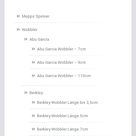
Baitcastruten
Mepps Spinner
Baitformer für Forellenteig
Wobbler
Abu Garcia
Banksticks/Erdspeere
Abu Garcia Wobbler – 7cm
Barrows & Trolleys
Abu Garcia Wobbler – 9cm
Barschhaken gebunden
Abu Garcia Wobbler – 110cm
Barschruten
Berkley
Bauchtaschen
Berkley Wobbler Länge bis 3,5cm
Bedchairs
Berkley Wobbler Länge 5cm
Belly Boote / Boote
Berkley Wobbler Länge 7cm