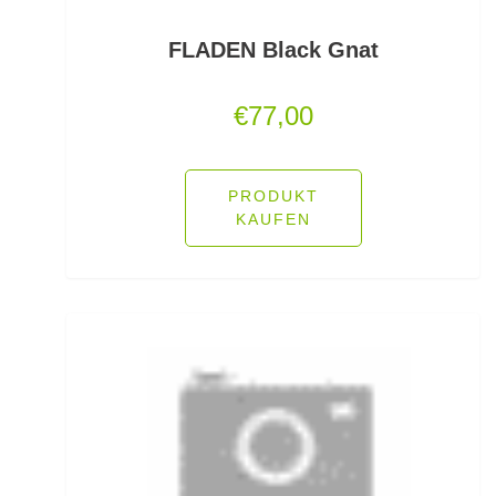
Jerkbaits
FLADEN Black Gnat
Kapselrollen
€
77,00
Karpfenhaken gebunden
Karpfenhaken lose
PRODUKT
KAUFEN
Karpfenkescher
Karpfenliegen
Karpfenrollen
Karpfenruten
Karpfenstühle