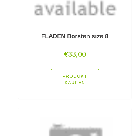
PVA
Quetschhülsen
Raubfischposen
FLADEN Borsten size 8
Raubfischruten
€
33,00
Räuchern
PRODUKT
Ready Rigs
KAUFEN
Reiserucksäcke
Reiseruten
Rodpod Zubehör
Rodpods