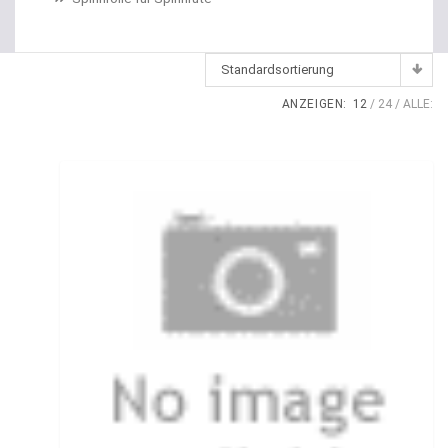
Dropshot Haken
Echolote
Standardsortierung
Eimer / Köderfischeimer
ANZEIGEN:
12
24
ALLE:
Eisruten
Elektrische Multirollen
Elektromotor Ersatzteile
Elektromotoren
Elektroposen
Ersatzspulen
Fallbissanzeiger