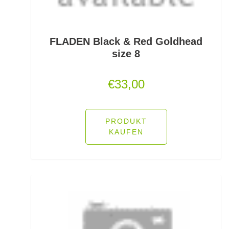
Friedfischhaken gebunden
Friedfischposen
FLADEN Black & Red Goldhead
Friedfischruten
size 8
Frontbremsrollen
€
33,00
Futterkomponenten
Gaff & Lipgrips
PRODUKT
KAUFEN
Geflochtene Schnüre
Glasgewichte/Rasseln
Großfisch- und Meeresrollen
Grundfutter Friedfisch