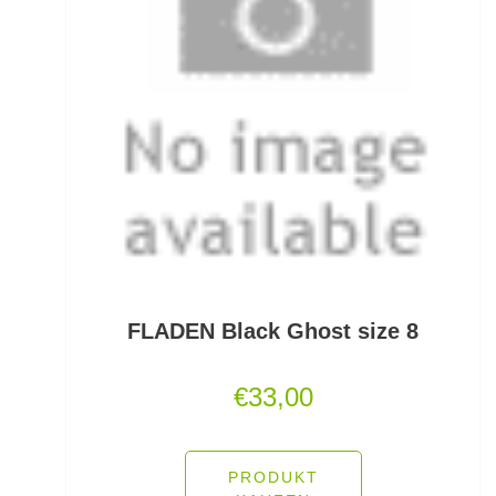
Gummifische und Shads
Gummistiefel
Gummistopper und Perlen
Haken zum Fliegen binden lose
Hakenbinder
Hakenlöser
Hakenschärfer
FLADEN Black Ghost size 8
Hakensets
€
33,00
Handschuhe
Hechtruten
PRODUKT