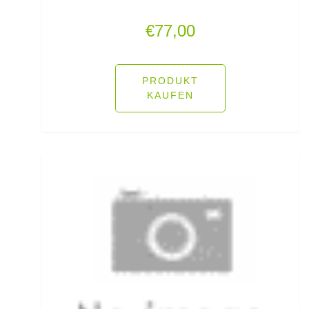
Lose Haken für Forellen
€
77,00
Madenhaken gebunden
PRODUKT
Madenringe
KAUFEN
Maishaken gebunden
Marker
Matchruten
Meereshaken lose
Messerzubehör
Meterware Stahl/Hardmono
Mini Boilies