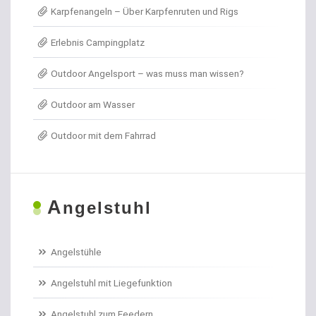
Karpfenangeln – Über Karpfenruten und Rigs
Angel- / Jagd- & Outdoormesser
Erlebnis Campingplatz
Angelkoffer
Outdoor Angelsport – was muss man wissen?
Angelrollen für das Forellenangeln
Outdoor am Wasser
Angelschirme
Outdoor mit dem Fahrrad
Angelschnur Aal
Angelschnur Dorsch
A
ngelstuhl
Angelschnur Feedern
Angelschnur Forellen
Angelstühle
Angelschnur Hecht
Angelstuhl mit Liegefunktion
Angelschnur Karpfen geflochten
Angelstuhl zum Feedern