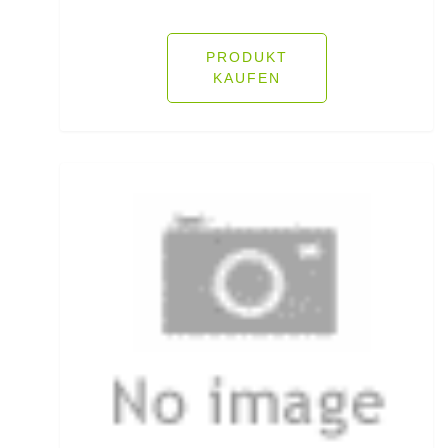
Pop Up Boilies
PRODUKT
Popper
KAUFEN
Posenadapter
Posensets
Powerbait Natural Scent
Powerbait- Select Glitter Trout Bait
Powerbait- Select Glitter Turbo Dough
Powerbait-Double Glitter Twist
Powerbait-Glow in the Dark Trout Bait
Pullover/Hoodies