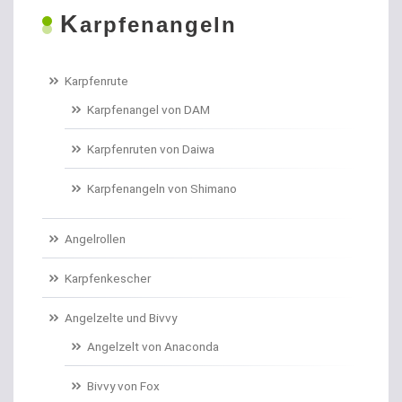
K
Boilies
arpfenangeln
Bologneseruten
Karpfenrute
Boots- und Meeresruten
Karpfenangel von DAM
Bootszubehör
Karpfenruten von Daiwa
Brandungs- / Weitwurfrollen
Karpfenangeln von Shimano
Brandungsbleie
Angelrollen
Brandungsruten
Karpfenkescher
Brassenhaken gebunden
Angelzelte und Bivvy
Angelzelt von Anaconda
Brothaken gebunden
Bivvy von Fox
Campinggeschirr