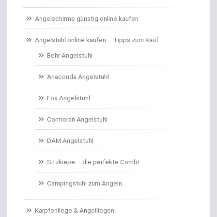
Carp Care
Angelschirme günstig online kaufen
Castingsport
Angelstuhl online kaufen – Tipps zum Kauf
Behr Angelstuhl
Chatterbaits / Spinnerbaits
Anaconda Angelstuhl
Cheburashka Bleie
Fox Angelstuhl
Combos Rute/Rolle
Cormoran Angelstuhl
Daypacks
DAM Angelstuhl
Distance Inline Lead
Sitzkiepe – die perfekte Combi
Doppelhaken/Ryderhaken lose
Campingstuhl zum Angeln
Doppelwirbel
Karpfenliege & Angelliegen
Doradenhaken gebunden