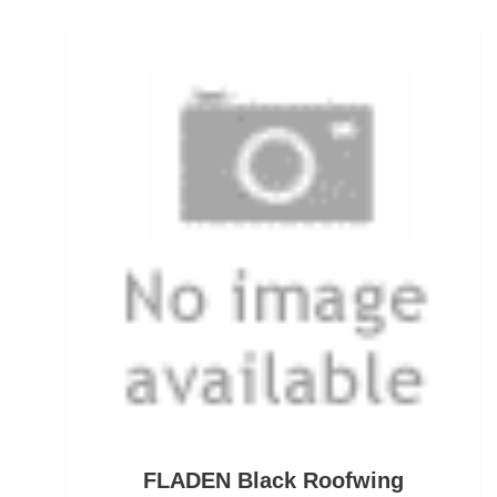
Ködersets
Komplettanzüge
Kreuzwirbel
Kühlboxen & -taschen
Kunststoffboxen
Kurze Hosen
Kurzvorfächer mit Drilling
Lampen und Kopflampen
Liegen
Lockstoff Spray
FLADEN Black Roofwing