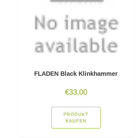
Kescherköpfe
Kescherstäbe
Kleinteil- und Zubehörtaschen
Kleinteile Righerstellung
Klonk Blei
Knetblei/Tungsten
FLADEN Black Klinkhammer
Knicklichter
€
33,00
Knicklichtposen
Köder Dips
PRODUKT
KAUFEN
Köderfisch-Systeme