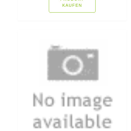
KAUFEN
Rutenhalter für Wände/Boot
Rutenklettbänder
Rutenständer
Rutentaschen bis 1
Rutentaschen für Karpfenangler
Rutentaschen größer als 1
Sbirolinos schwimmend
Sbirolinos sinkend
Scherbrett