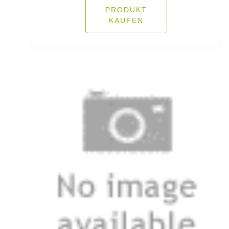
PRODUKT
Fliegenschnüre
KAUFEN
Fliegenzubehör
Fluorocarbon
Forellenhaken gebunden
Forellenhaken lose
Forellenkescher
Forellenposen
Forellenruten
Freilaufrollen