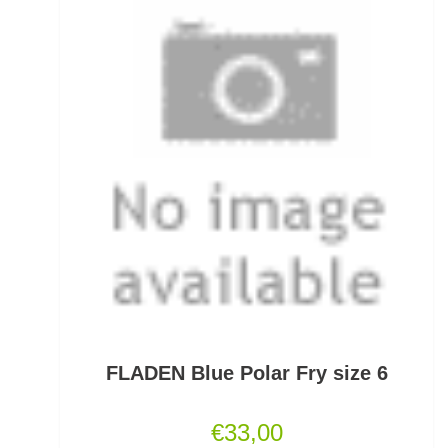
Öhrhaken lose
Öle/Lockstoffe/Flavours
Packsäcke & Dry Säcke
Partikel
Pellets
Pilker
Pilotkugeln
Plätchenhaken lose
Plattfischhaken gebunden
FLADEN Blue Polar Fry size 6
Polo Shirts
€
33,00