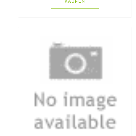
KAUFEN
Heckbremsrollen
High Grip Lead
Hosen
Inline Flat Pear Lead
Inline Lead
Inline Posen
Inliner Ruten
Insektenschutz
Jacken
Jerkbaitruten