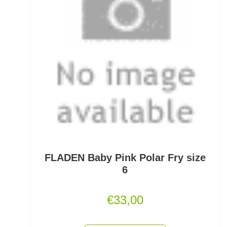
Fertigangeln
Fertige Meeresvorfächer
Feststellposen
Filetiermesser
Fischtöter
Fischwaagen
Flat/Pear Lead
FLADEN Baby Pink Polar Fry size
6
Fliegen
€
33,00
Fliegenrollen
Fliegenruten