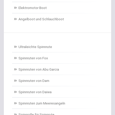
Elektromotor Boot
Dorschrollen
Angelboot und Schlauchboot
Dorschruten
Drillgürtel
Drillinge und Doppelhaken
Ultraleichte Spinnrute
Drop Shot Bleie
Spinnruten von Fox
Spinnruten von Abu Garcia
Drop Shot Gummiköder
Spinnruten von Dam
Drop Shot Haken
Spinnruten von Daiwa
Drop Shot Ruten
Spinnruten zum Meeresangeln
Dropshot gebunden
Spinnrolle für Spinnrute