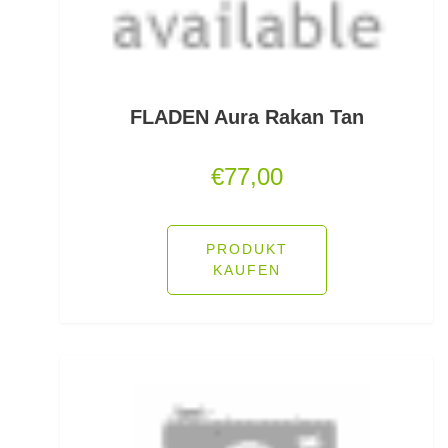
Feeder Bleie
Feederhaken gebunden
Feederhaken lose
FLADEN Aura Rakan Tan
Feederkörbe
€
77,00
Feederrollen
Feederruten
PRODUKT
KAUFEN
Feederspitzen
Feedervorfach
Felchen Renken Hegenen
Fertig montierte Gummifische