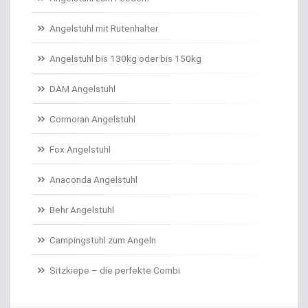
Angelschnur Karpfen monofil
Angelstuhl mit Rutenhalter
Angelschnur Waller
Angelstuhl bis 130kg oder bis 150kg
Angelschnur Zander/Barsch
DAM Angelstuhl
Angelstühle
Cormoran Angelstuhl
Angelstuhl Behr
Fox Angelstuhl
Anaconda Angelstuhl
Anti Tangle Booms
Behr Angelstuhl
Assist Hooks
Campingstuhl zum Angeln
Auftriebskugeln
Sitzkiepe – die perfekte Combi
Auftriebssysteme für Köder
Baitcastrollen