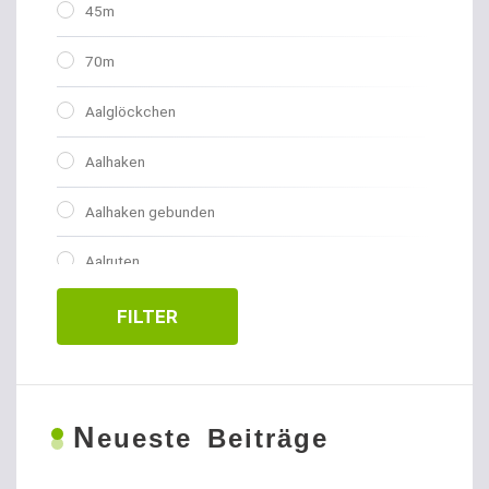
45m
70m
Aalglöckchen
Aalhaken
Aalhaken gebunden
Aalruten
Abhakmatten
FILTER
Adventskalender
Allroundhaken gebunden
N
eueste Beiträge
Allroundhaken lose