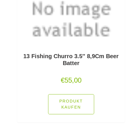
Freilaufrollen
Friedfischhaken gebunden
Friedfischposen
Friedfischruten
Frontbremsrollen
13 Fishing Churro 3.5″ 8,9Cm Beer
Batter
Futterkomponenten
€
55,00
Gaff & Lipgrips
Geflochtene Schnüre
PRODUKT
Glasgewichte/Rasseln
KAUFEN
Großfisch- und Meeresrollen