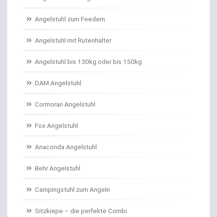
Angelschnur Karpfen geflochten
Angelstuhl zum Feedern
Angelschnur Karpfen monofil
Angelstuhl mit Rutenhalter
Angelschnur Waller
Angelstuhl bis 130kg oder bis 150kg
Angelschnur Zander/Barsch
DAM Angelstuhl
Angelstühle
Cormoran Angelstuhl
Angelstuhl Behr
Fox Angelstuhl
Anaconda Angelstuhl
Anti Tangle Booms
Behr Angelstuhl
Assist Hooks
Campingstuhl zum Angeln
Auftriebskugeln
Sitzkiepe – die perfekte Combi
Auftriebssysteme für Köder