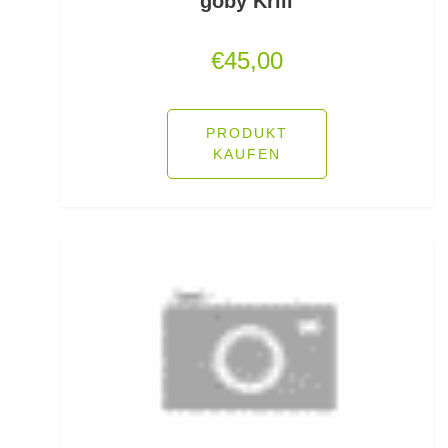
goby Krill
Fliegenruten
€
45,00
Fliegenschnüre
Fliegenzubehör
PRODUKT
KAUFEN
Fluorocarbon
Forellenhaken gebunden
Forellenhaken lose
Forellenkescher
Forellenposen
Forellenruten