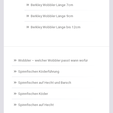
Belly Boote / Boote
Berkley Wobbler Länge 7cm
Belüftungspumpen
Berkley Wobbler Länge 9cm
Berkley Trout Bait Standard
Berkley Wobbler Länge bis 12cm
Bienenmaden/Lachseier
Birnenbleie
Bissanzeiger
Wobbler – welcher Wobbler passt wann wofür
Bivytable
Spinnfischen Köderführung
Bleisets
Spinnfischen auf Hecht und Barsch
Spinnfischen Köder
Blinker
Spinnfischen auf Hecht
Bodentaster