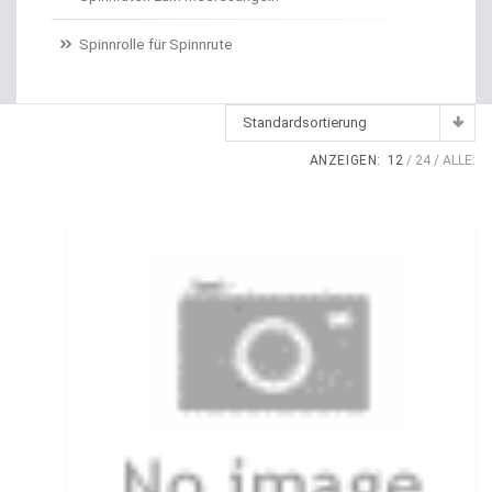
Dropshot gebunden
Spinnrolle für Spinnrute
Dropshot Haken
Echolote
Standardsortierung
Eimer / Köderfischeimer
ANZEIGEN:
12
24
ALLE:
Eisruten
Elektrische Multirollen
Elektromotor Ersatzteile
Elektromotoren
Elektroposen
Ersatzspulen