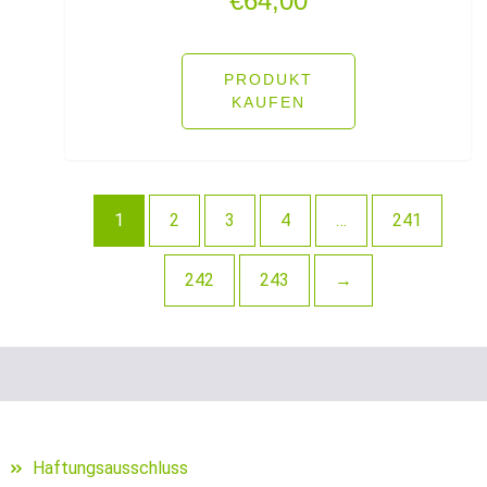
€
64,00
Schraubjigheads
Schuhe für Angler
PRODUKT
KAUFEN
Segelposen
Setzkescher
1
2
3
4
…
241
Setzkescherblei
Sitzkiepen und Zubehör
242
243
→
Snaps
Sonnen- und Polarisationsbrillen
Sonstige Bleie
Haftungsausschluss
sonstige Hakenköder (Dumbells