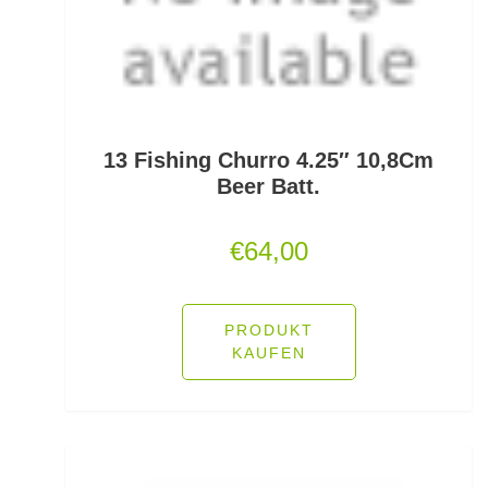
Rutenauflagen Feedern
Rutenhalter für Wände/Boot
Rutenklettbänder
13 Fishing Churro 4.25″ 10,8Cm
Beer Batt.
Rutenständer
€
64,00
Rutentaschen bis 1
Rutentaschen für Karpfenangler
PRODUKT
Rutentaschen größer als 1
KAUFEN
Sbirolinos schwimmend
Sbirolinos sinkend