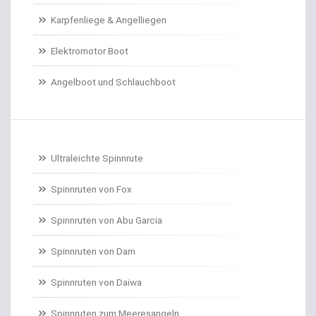
Karpfenliege & Angelliegen
Doradenhaken gebunden
Elektromotor Boot
Dorschrollen
Angelboot und Schlauchboot
Dorschruten
Drillgürtel
Drillinge und Doppelhaken
Ultraleichte Spinnrute
Drop Shot Bleie
Spinnruten von Fox
Spinnruten von Abu Garcia
Drop Shot Gummiköder
Spinnruten von Dam
Drop Shot Haken
Spinnruten von Daiwa
Drop Shot Ruten
Spinnruten zum Meeresangeln