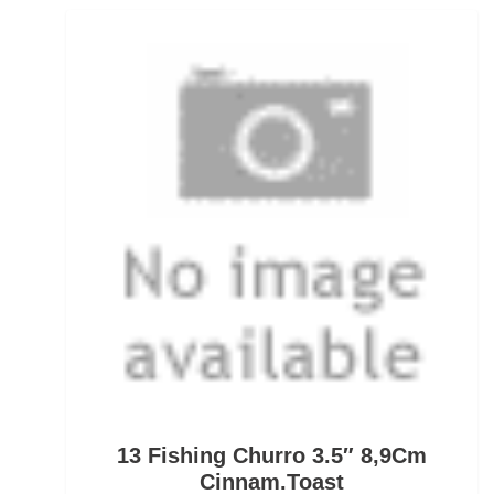
Grundfutter Friedfisch
Gummifische und Shads
Gummistiefel
Gummistopper und Perlen
Haken zum Fliegen binden lose
Hakenbinder
Hakenlöser
Hakenschärfer
Hakensets
13 Fishing Churro 3.5″ 8,9Cm
Handschuhe
Cinnam.Toast