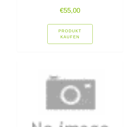
Köderfisch-Systeme
€
55,00
Ködersets
Komplettanzüge
PRODUKT
KAUFEN
Kreuzwirbel
Kühlboxen & -taschen
Kunststoffboxen
Kurze Hosen
Kurzvorfächer mit Drilling
Lampen und Kopflampen
Liegen