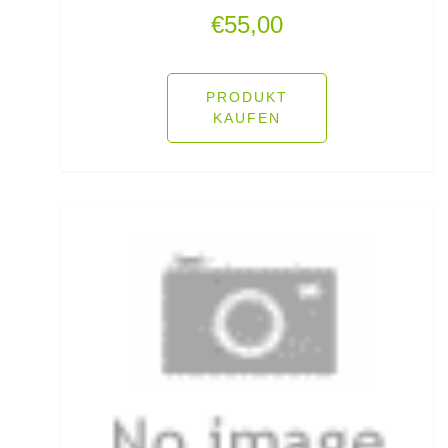
€
55,00
Öhrhaken lose
Öle/Lockstoffe/Flavours
PRODUKT
KAUFEN
Packsäcke & Dry Säcke
Partikel
Pellets
Pilker
Pilotkugeln
Plätchenhaken lose
Plattfischhaken gebunden