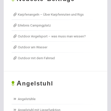
Allroundhaken lose
Karpfenangeln – Über Karpfenruten und Rigs
Angel- / Jagd- & Outdoormesser
Erlebnis Campingplatz
Angelkoffer
Outdoor Angelsport – was muss man wissen?
Angelrollen für das Forellenangeln
Outdoor am Wasser
Angelschirme
Outdoor mit dem Fahrrad
Angelschnur Aal
Angelschnur Dorsch
A
ngelstuhl
Angelschnur Feedern
Angelschnur Forellen
Angelstühle
Angelschnur Hecht
Angelstuhl mit Liegefunktion