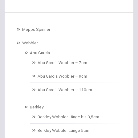
Baitcastrollen
Baitcastruten
Mepps Spinner
Baitformer für Forellenteig
Wobbler
Abu Garcia
Banksticks/Erdspeere
Abu Garcia Wobbler – 7cm
Barrows & Trolleys
Abu Garcia Wobbler – 9cm
Barschhaken gebunden
Abu Garcia Wobbler – 110cm
Barschruten
Berkley
Bauchtaschen
Berkley Wobbler Länge bis 3,5cm
Bedchairs
Berkley Wobbler Länge 5cm