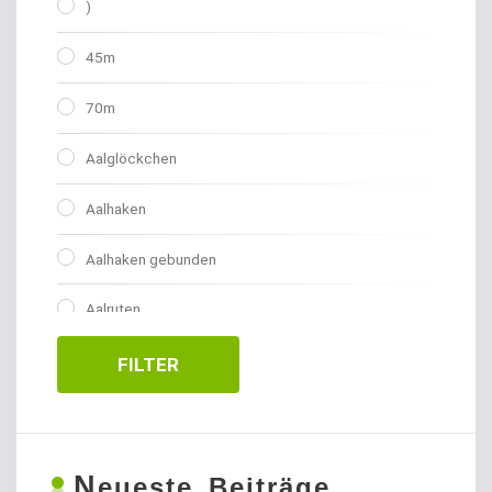
)
45m
70m
Aalglöckchen
Aalhaken
Aalhaken gebunden
Aalruten
Abhakmatten
FILTER
Adventskalender
Allroundhaken gebunden
N
eueste Beiträge