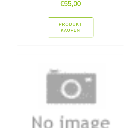
€
55,00
Rodpods
Rollen für das Aalangeln
PRODUKT
KAUFEN
Rollen- und Schnurpflege
Rolling Wirbel
Rolling Wirbel mit Fast Lock Snap
Rotaugenhaken gebunden
Rucksäcke für Angler
Rucksackzubehör
Rundkopf Jig Heads
Rutenauflagen