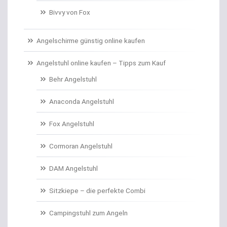
Bivvy von Fox
Campinggeschirr
Carp Care
Angelschirme günstig online kaufen
Castingsport
Angelstuhl online kaufen – Tipps zum Kauf
Behr Angelstuhl
Chatterbaits / Spinnerbaits
Anaconda Angelstuhl
Cheburashka Bleie
Fox Angelstuhl
Combos Rute/Rolle
Cormoran Angelstuhl
Daypacks
DAM Angelstuhl
Distance Inline Lead
Sitzkiepe – die perfekte Combi
Doppelhaken/Ryderhaken lose
Campingstuhl zum Angeln
Doppelwirbel