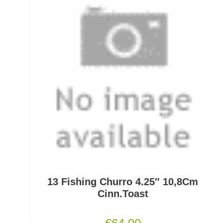
Scherbrett
Schlafsäcke
Schlagschnüre
Schleienhaken gebunden
Schleppbleie
Schleuder/Catapult
Schnurabsenkbleie
Schnuraufspulhilfen
13 Fishing Churro 4.25″ 10,8Cm
Schnuraufwickler
Cinn.Toast
Schnurzähler / Linecounter