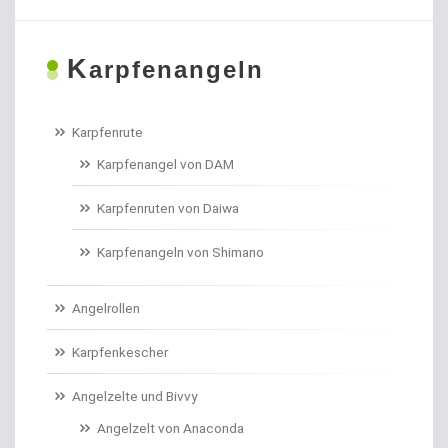
Boiliehaken gebunden
K
Boilies
arpfenangeln
Bologneseruten
Karpfenrute
Boots- und Meeresruten
Karpfenangel von DAM
Bootszubehör
Karpfenruten von Daiwa
Brandungs- / Weitwurfrollen
Karpfenangeln von Shimano
Brandungsbleie
Angelrollen
Brandungsruten
Karpfenkescher
Brassenhaken gebunden
Angelzelte und Bivvy
Angelzelt von Anaconda
Brothaken gebunden