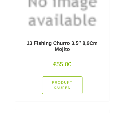
Lockstoff Spray
Lose Haken für Forellen
Madenhaken gebunden
Madenringe
13 Fishing Churro 3.5″ 8,9Cm
Mojito
Maishaken gebunden
€
55,00
Marker
Matchruten
PRODUKT
Meereshaken lose
KAUFEN
Messerzubehör
Meterware Stahl/Hardmono