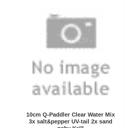
Fertig montierte Gummifische
Fertigangeln
Fertige Meeresvorfächer
Feststellposen
Filetiermesser
Fischtöter
Fischwaagen
Flat/Pear Lead
Fliegen
10cm Q-Paddler Clear Water Mix
3x salt&pepper UV-tail 2x sand
Fliegenrollen