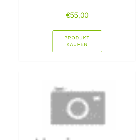
Hechtruten
€
55,00
Heckbremsrollen
High Grip Lead
PRODUKT
KAUFEN
Hosen
Inline Flat Pear Lead
Inline Lead
Inline Posen
Inliner Ruten
Insektenschutz
Jacken