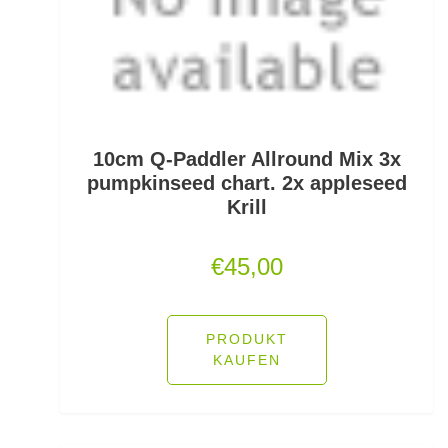
Fallbissanzeiger
Feeder Bleie
Feederhaken gebunden
Feederhaken lose
10cm Q-Paddler Allround Mix 3x
pumpkinseed chart. 2x appleseed
Feederkörbe
Krill
Feederrollen
€
45,00
Feederruten
Feederspitzen
PRODUKT
KAUFEN
Feedervorfach
Felchen Renken Hegenen