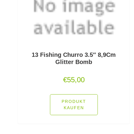
Jerkbaitruten
Jerkbaits
Kapselrollen
Karpfenhaken gebunden
13 Fishing Churro 3.5″ 8,9Cm
Glitter Bomb
Karpfenhaken lose
€
55,00
Karpfenkescher
Karpfenliegen
PRODUKT
Karpfenrollen
KAUFEN
Karpfenruten
Karpfenstühle