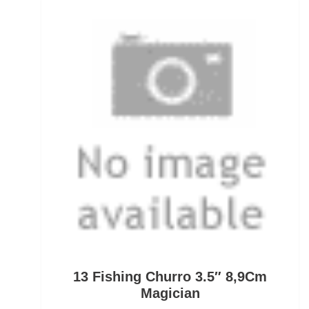
Kescherköpfe
Kescherstäbe
Kleinteil- und Zubehörtaschen
Kleinteile Righerstellung
Klonk Blei
Knetblei/Tungsten
Knicklichter
Knicklichtposen
13 Fishing Churro 3.5″ 8,9Cm
Köder Dips
Magician