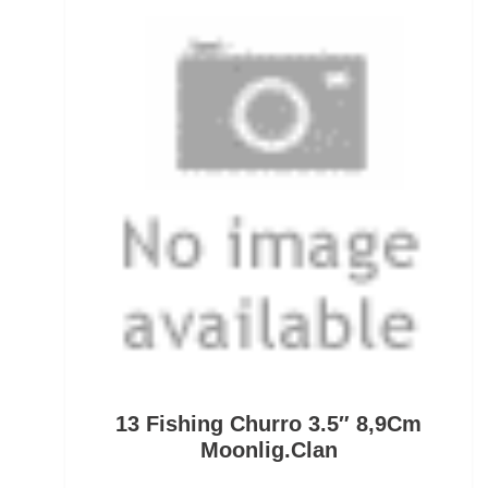
Mini Boilies
Monofile & Fluorocarbon Schnüre
Montagezubehör Raubfische
Multirollen/Trollingrollen
Multitools
Mützen und Caps
Naturköderimitationen
No Knot Link
13 Fishing Churro 3.5″ 8,9Cm
Oberflächenangelei Karpfen
Moonlig.Clan
Offsethaken