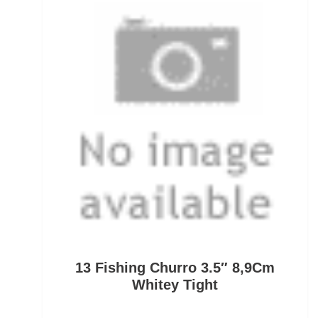
Pullover/Hoodies
PVA
Quetschhülsen
Raubfischposen
Raubfischruten
Räuchern
Ready Rigs
Reiserucksäcke
13 Fishing Churro 3.5″ 8,9Cm
Reiseruten
Whitey Tight
Rodpod Zubehör