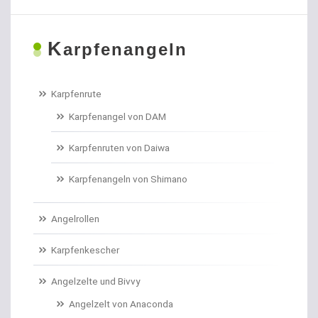
Boiliehaken gebunden
K
Boilies
arpfenangeln
Bologneseruten
Karpfenrute
Boots- und Meeresruten
Karpfenangel von DAM
Bootszubehör
Karpfenruten von Daiwa
Brandungs- / Weitwurfrollen
Karpfenangeln von Shimano
Brandungsbleie
Angelrollen
Brandungsruten
Karpfenkescher
Brassenhaken gebunden
Angelzelte und Bivvy
Angelzelt von Anaconda
Brothaken gebunden