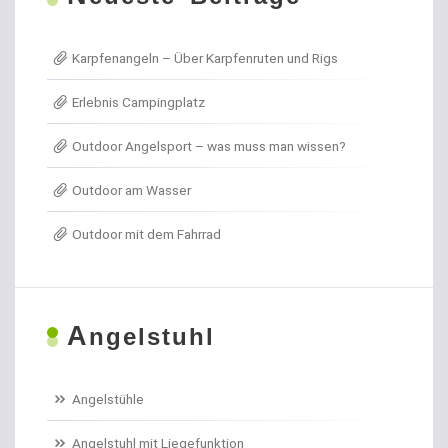
Allroundhaken lose
Karpfenangeln – Über Karpfenruten und Rigs
Angel- / Jagd- & Outdoormesser
Erlebnis Campingplatz
Angelkoffer
Outdoor Angelsport – was muss man wissen?
Angelrollen für das Forellenangeln
Outdoor am Wasser
Angelschirme
Outdoor mit dem Fahrrad
Angelschnur Aal
Angelschnur Dorsch
A
ngelstuhl
Angelschnur Feedern
Angelschnur Forellen
Angelstühle
Angelschnur Hecht
Angelstuhl mit Liegefunktion