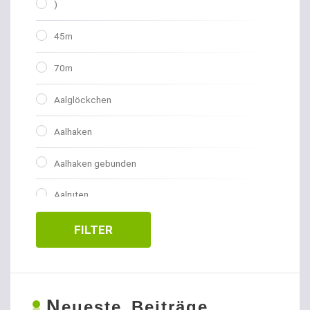
)
45m
70m
Aalglöckchen
Aalhaken
Aalhaken gebunden
Aalruten
Abhakmatten
FILTER
Adventskalender
Allroundhaken gebunden
N
eueste Beiträge