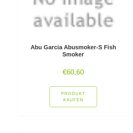
Fallbissanzeiger
Feeder Bleie
Feederhaken gebunden
Feederhaken lose
Abu Garcia Abusmoker-S Fish
Smoker
Feederkörbe
€
60,60
Feederrollen
Feederruten
PRODUKT
Feederspitzen
KAUFEN
Feedervorfach
Felchen Renken Hegenen