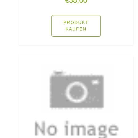
€
38,00
Hechtruten
Heckbremsrollen
PRODUKT
KAUFEN
High Grip Lead
Hosen
Inline Flat Pear Lead
Inline Lead
Inline Posen
Inliner Ruten
Insektenschutz
Jacken