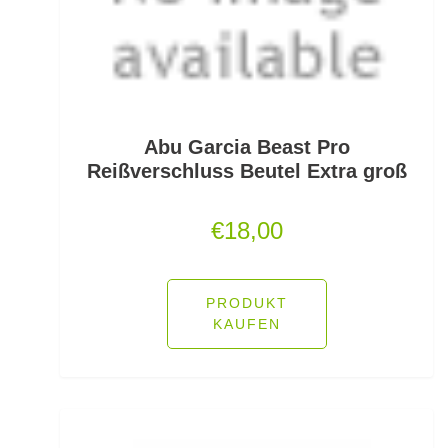
Freilaufrollen
Friedfischhaken gebunden
Friedfischposen
Friedfischruten
Abu Garcia Beast Pro
Reißverschluss Beutel Extra groß
Frontbremsrollen
€
18,00
Futterkomponenten
Gaff & Lipgrips
PRODUKT
Geflochtene Schnüre
KAUFEN
Glasgewichte/Rasseln
Großfisch- und Meeresrollen