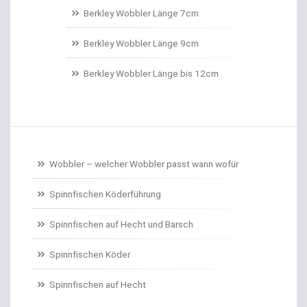
Belly Boote / Boote
Berkley Wobbler Länge 7cm
Belüftungspumpen
Berkley Wobbler Länge 9cm
Berkley Trout Bait Standard
Berkley Wobbler Länge bis 12cm
Bienenmaden/Lachseier
Birnenbleie
Bissanzeiger
Wobbler – welcher Wobbler passt wann wofür
Bivytable
Spinnfischen Köderführung
Bleisets
Spinnfischen auf Hecht und Barsch
Spinnfischen Köder
Blinker
Spinnfischen auf Hecht
Bodentaster