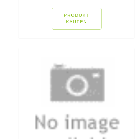
Öhrhaken lose
PRODUKT
KAUFEN
Öle/Lockstoffe/Flavours
Packsäcke & Dry Säcke
Partikel
Pellets
Pilker
Pilotkugeln
Plätchenhaken lose
Plattfischhaken gebunden