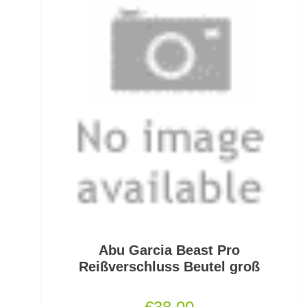
Grundfutter Friedfisch
Gummifische und Shads
Gummistiefel
Gummistopper und Perlen
Haken zum Fliegen binden lose
Hakenbinder
Hakenlöser
Hakenschärfer
Abu Garcia Beast Pro
Hakensets
Reißverschluss Beutel groß
Handschuhe