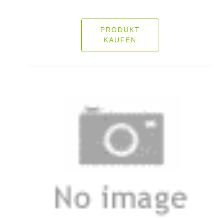
Köderfisch-Systeme
Ködersets
PRODUKT
KAUFEN
Komplettanzüge
Kreuzwirbel
Kühlboxen & -taschen
Kunststoffboxen
Kurze Hosen
Kurzvorfächer mit Drilling
Lampen und Kopflampen
Liegen