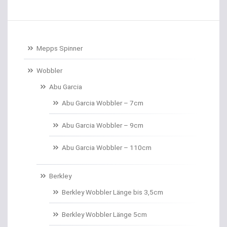
Baitcastrollen
Baitcastruten
Mepps Spinner
Baitformer für Forellenteig
Wobbler
Abu Garcia
Banksticks/Erdspeere
Abu Garcia Wobbler – 7cm
Barrows & Trolleys
Abu Garcia Wobbler – 9cm
Barschhaken gebunden
Abu Garcia Wobbler – 110cm
Barschruten
Berkley
Bauchtaschen
Berkley Wobbler Länge bis 3,5cm
Bedchairs
Berkley Wobbler Länge 5cm