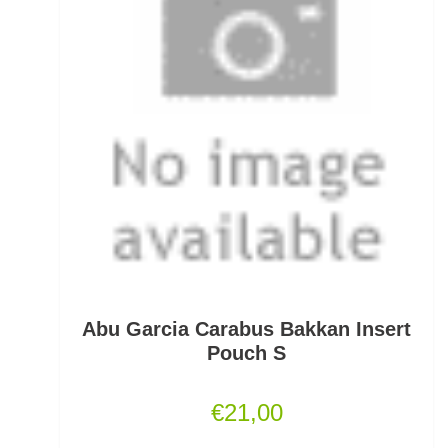
Pullover/Hoodies
PVA
Quetschhülsen
Raubfischposen
Raubfischruten
Räuchern
Ready Rigs
Abu Garcia Carabus Bakkan Insert
Reiserucksäcke
Pouch S
Reiseruten
€
21,00
Rodpod Zubehör