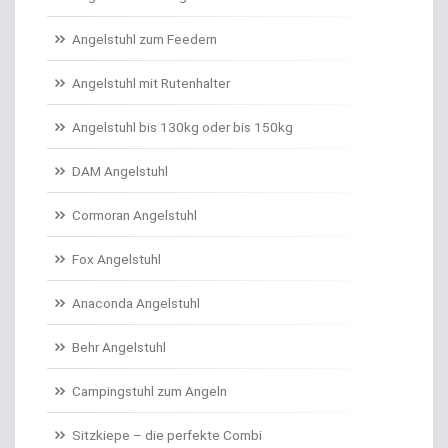
Angelschnur Karpfen geflochten
Angelstuhl zum Feedern
Angelschnur Karpfen monofil
Angelstuhl mit Rutenhalter
Angelschnur Waller
Angelstuhl bis 130kg oder bis 150kg
Angelschnur Zander/Barsch
DAM Angelstuhl
Angelstühle
Cormoran Angelstuhl
Angelstuhl Behr
Fox Angelstuhl
Anaconda Angelstuhl
Anti Tangle Booms
Behr Angelstuhl
Assist Hooks
Campingstuhl zum Angeln
Auftriebskugeln
Sitzkiepe – die perfekte Combi
Auftriebssysteme für Köder