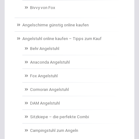
Bivvy von Fox
Campinggeschirr
Carp Care
Angelschirme günstig online kaufen
Castingsport
Angelstuhl online kaufen – Tipps zum Kauf
Behr Angelstuhl
Chatterbaits / Spinnerbaits
Anaconda Angelstuhl
Cheburashka Bleie
Fox Angelstuhl
Combos Rute/Rolle
Cormoran Angelstuhl
Daypacks
DAM Angelstuhl
Distance Inline Lead
Sitzkiepe – die perfekte Combi
Doppelhaken/Ryderhaken lose
Campingstuhl zum Angeln
Doppelwirbel