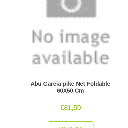
Scherbrett
Schlafsäcke
Schlagschnüre
Schleienhaken gebunden
Schleppbleie
Schleuder/Catapult
Schnurabsenkbleie
Abu Garcia pike Net Foldable
60X50 Cm
Schnuraufspulhilfen
€
81,59
Schnuraufwickler
Schnurzähler / Linecounter