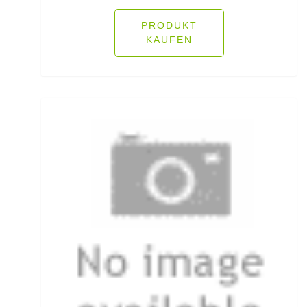
Rodpods
PRODUKT
KAUFEN
Rollen für das Aalangeln
Rollen- und Schnurpflege
Rolling Wirbel
Rolling Wirbel mit Fast Lock Snap
Rotaugenhaken gebunden
Rucksäcke für Angler
Rucksackzubehör
Rundkopf Jig Heads
Rutenauflagen