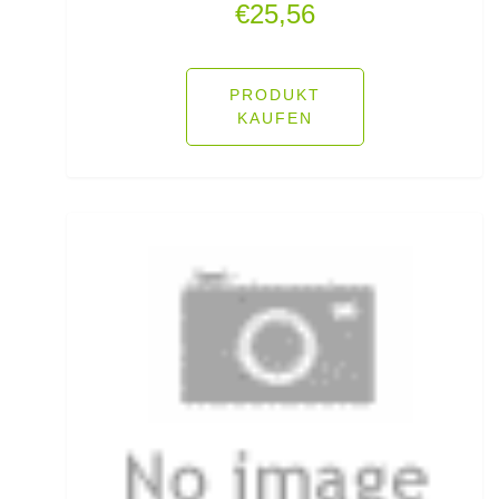
€
25,56
Fliegenruten
Fliegenschnüre
PRODUKT
KAUFEN
Fliegenzubehör
Fluorocarbon
Forellenhaken gebunden
Forellenhaken lose
Forellenkescher
Forellenposen
Forellenruten