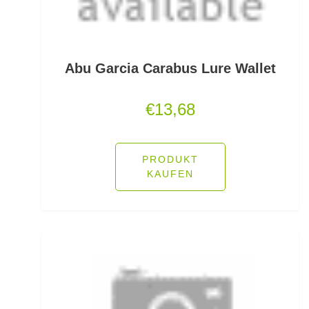
Rutenauflagen Feedern
Rutenhalter für Wände/Boot
Abu Garcia Carabus Lure Wallet
Rutenklettbänder
€
13,68
Rutenständer
Rutentaschen bis 1
PRODUKT
KAUFEN
Rutentaschen für Karpfenangler
Rutentaschen größer als 1
Sbirolinos schwimmend
Sbirolinos sinkend