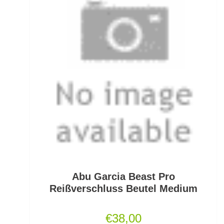
Kescherköpfe
Kescherstäbe
Kleinteil- und Zubehörtaschen
Kleinteile Righerstellung
Klonk Blei
Knetblei/Tungsten
Knicklichter
Abu Garcia Beast Pro
Knicklichtposen
Reißverschluss Beutel Medium
Köder Dips
€
38,00