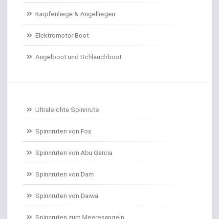
Karpfenliege & Angelliegen
Doradenhaken gebunden
Elektromotor Boot
Dorschrollen
Angelboot und Schlauchboot
Dorschruten
Drillgürtel
Drillinge und Doppelhaken
Ultraleichte Spinnrute
Drop Shot Bleie
Spinnruten von Fox
Spinnruten von Abu Garcia
Drop Shot Gummiköder
Spinnruten von Dam
Drop Shot Haken
Spinnruten von Daiwa
Drop Shot Ruten
Spinnruten zum Meeresangeln