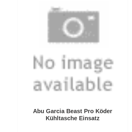
Fertig montierte Gummifische
Fertigangeln
Fertige Meeresvorfächer
Feststellposen
Filetiermesser
Fischtöter
Fischwaagen
Flat/Pear Lead
Abu Garcia Beast Pro Köder
Fliegen
Kühltasche Einsatz
Fliegenrollen