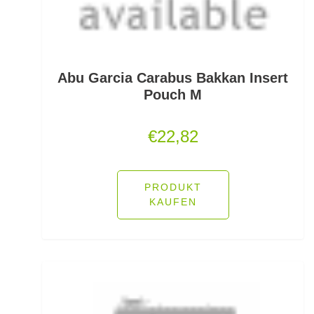
Polo Shirts
Pop Up Boilies
Popper
Abu Garcia Carabus Bakkan Insert
Pouch M
Posenadapter
€
22,82
Posensets
Powerbait Natural Scent
PRODUKT
Powerbait- Select Glitter Trout Bait
KAUFEN
Powerbait- Select Glitter Turbo Dough
Powerbait-Double Glitter Twist
Powerbait-Glow in the Dark Trout Bait