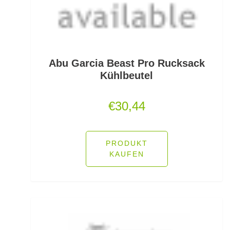
Lockstoff Spray
Lose Haken für Forellen
Madenhaken gebunden
Abu Garcia Beast Pro Rucksack
Kühlbeutel
Madenringe
€
30,44
Maishaken gebunden
Marker
PRODUKT
Matchruten
KAUFEN
Meereshaken lose
Messerzubehör
Meterware Stahl/Hardmono