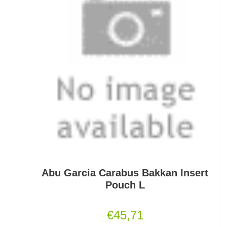
Mini Boilies
Monofile & Fluorocarbon Schnüre
Montagezubehör Raubfische
Multirollen/Trollingrollen
Multitools
Mützen und Caps
Naturköderimitationen
Abu Garcia Carabus Bakkan Insert
No Knot Link
Pouch L
Oberflächenangelei Karpfen
€
45,71
Offsethaken