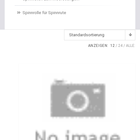
Dropshot gebunden
Spinnrolle für Spinnrute
Dropshot Haken
Echolote
Standardsortierung
Eimer / Köderfischeimer
ANZEIGEN:
12
24
ALLE:
Eisruten
Elektrische Multirollen
Elektromotor Ersatzteile
Elektromotoren
Elektroposen
Ersatzspulen