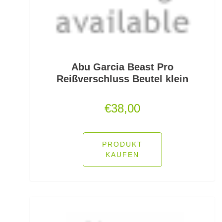
Jerkbaitruten
Jerkbaits
Kapselrollen
Abu Garcia Beast Pro
Reißverschluss Beutel klein
Karpfenhaken gebunden
€
38,00
Karpfenhaken lose
Karpfenkescher
PRODUKT
Karpfenliegen
KAUFEN
Karpfenrollen
Karpfenruten
Karpfenstühle