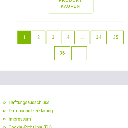
PRODUKT
Schraubjigheads
KAUFEN
Schuhe für Angler
Segelposen
1
2
3
4
…
34
35
Setzkescher
36
→
Setzkescherblei
Sitzkiepen und Zubehör
Snaps
Sonnen- und Polarisationsbrillen
Haftungsausschluss
Sonstige Bleie
Datenschutzerklärung
Impressum
sonstige Hakenköder (Dumbells
Cookie-Richtlinie (EU)