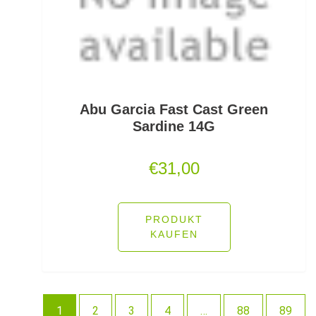
Schlafsäcke
Schlagschnüre
Schleienhaken gebunden
Schleppbleie
Abu Garcia Fast Cast Green
Sardine 14G
Schleuder/Catapult
€
31,00
Schnurabsenkbleie
Schnuraufspulhilfen
PRODUKT
KAUFEN
Schnuraufwickler
Schnurzähler / Linecounter
Schraubjigheads
1
2
3
4
…
88
89