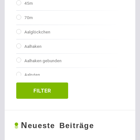
45m
70m
Aalglöckchen
Aalhaken
Aalhaken gebunden
Aalruten
Abhakmatten
FILTER
Adventskalender
Allroundhaken gebunden
N
eueste Beiträge
Allroundhaken lose