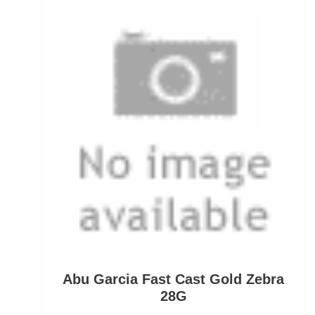
Öhrhaken lose
Öle/Lockstoffe/Flavours
Packsäcke & Dry Säcke
Partikel
Pellets
Pilker
Pilotkugeln
Plätchenhaken lose
Plattfischhaken gebunden
Abu Garcia Fast Cast Gold Zebra
Polo Shirts
28G