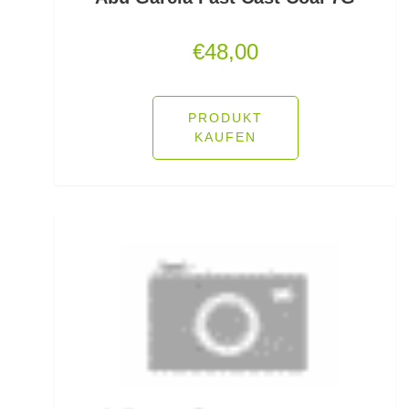
Jerkbaits
€
48,00
Kapselrollen
PRODUKT
Karpfenhaken gebunden
KAUFEN
Karpfenhaken lose
Karpfenkescher
Karpfenliegen
Karpfenrollen
Karpfenruten
Karpfenstühle