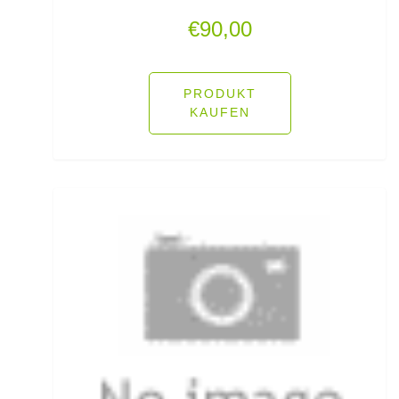
Pop Up Boilies
€
90,00
Popper
Posenadapter
PRODUKT
KAUFEN
Posensets
Powerbait Natural Scent
Powerbait- Select Glitter Trout Bait
Powerbait- Select Glitter Turbo Dough
Powerbait-Double Glitter Twist
Powerbait-Glow in the Dark Trout Bait
Pullover/Hoodies