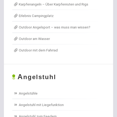
Karpfenangeln – Über Karpfenruten und Rigs
Angel- / Jagd- & Outdoormesser
Erlebnis Campingplatz
Angelkoffer
Outdoor Angelsport – was muss man wissen?
Angelrollen für das Forellenangeln
Outdoor am Wasser
Angelschirme
Outdoor mit dem Fahrrad
Angelschnur Aal
Angelschnur Dorsch
A
ngelstuhl
Angelschnur Feedern
Angelschnur Forellen
Angelstühle
Angelschnur Hecht
Angelstuhl mit Liegefunktion
Angelschnur Karpfen geflochten
Angelstuhl zum Feedern