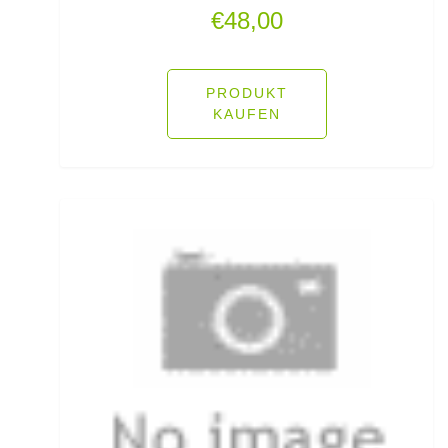
€
48,00
Rutenhalter für Wände/Boot
Rutenklettbänder
PRODUKT
KAUFEN
Rutenständer
Rutentaschen bis 1
Rutentaschen für Karpfenangler
Rutentaschen größer als 1
Sbirolinos schwimmend
Sbirolinos sinkend
Scherbrett