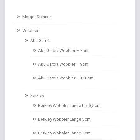
Baitcastruten
Mepps Spinner
Baitformer für Forellenteig
Wobbler
Abu Garcia
Banksticks/Erdspeere
Abu Garcia Wobbler – 7cm
Barrows & Trolleys
Abu Garcia Wobbler – 9cm
Barschhaken gebunden
Abu Garcia Wobbler – 110cm
Barschruten
Berkley
Bauchtaschen
Berkley Wobbler Länge bis 3,5cm
Bedchairs
Berkley Wobbler Länge 5cm
Belly Boote / Boote
Berkley Wobbler Länge 7cm