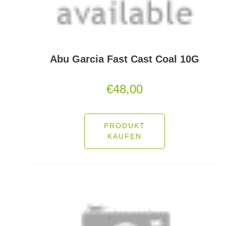
Feeder Bleie
Feederhaken gebunden
Feederhaken lose
Abu Garcia Fast Cast Coal 10G
Feederkörbe
€
48,00
Feederrollen
Feederruten
PRODUKT
KAUFEN
Feederspitzen
Feedervorfach
Felchen Renken Hegenen
Fertig montierte Gummifische