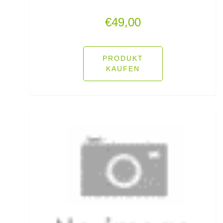
Lose Haken für Forellen
€
49,00
Madenhaken gebunden
PRODUKT
Madenringe
KAUFEN
Maishaken gebunden
Marker
Matchruten
Meereshaken lose
Messerzubehör
Meterware Stahl/Hardmono
Mini Boilies