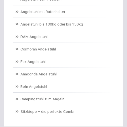
Angelschnur Karpfen monofil
Angelstuhl mit Rutenhalter
Angelschnur Waller
Angelstuhl bis 130kg oder bis 150kg
Angelschnur Zander/Barsch
DAM Angelstuhl
Angelstühle
Cormoran Angelstuhl
Angelstuhl Behr
Fox Angelstuhl
Anaconda Angelstuhl
Anti Tangle Booms
Behr Angelstuhl
Assist Hooks
Campingstuhl zum Angeln
Auftriebskugeln
Sitzkiepe – die perfekte Combi
Auftriebssysteme für Köder
Baitcastrollen