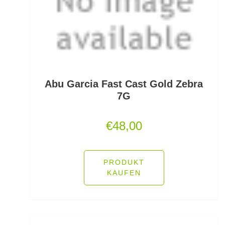
PVA
Quetschhülsen
Raubfischposen
Raubfischruten
Abu Garcia Fast Cast Gold Zebra
7G
Räuchern
€
48,00
Ready Rigs
Reiserucksäcke
PRODUKT
KAUFEN
Reiseruten
Rodpod Zubehör
Rodpods