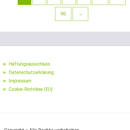
Schuhe für Angler
90
→
Segelposen
Setzkescher
Setzkescherblei
Sitzkiepen und Zubehör
Haftungsausschluss
Datenschutzerklärung
Snaps
Impressum
Sonnen- und Polarisationsbrillen
Cookie-Richtlinie (EU)
Sonstige Bleie
sonstige Hakenköder (Dumbells
Sonstige Jig Heads