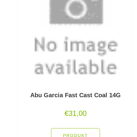
Fertigangeln
Fertige Meeresvorfächer
Feststellposen
Filetiermesser
Fischtöter
Fischwaagen
Flat/Pear Lead
Abu Garcia Fast Cast Coal 14G
Fliegen
€
31,00
Fliegenrollen
Fliegenruten
PRODUKT