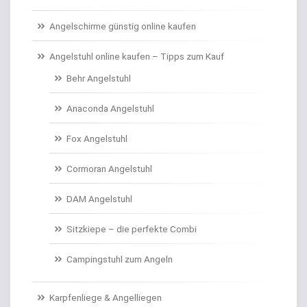
Carp Care
Angelschirme günstig online kaufen
Castingsport
Angelstuhl online kaufen – Tipps zum Kauf
Behr Angelstuhl
Chatterbaits / Spinnerbaits
Anaconda Angelstuhl
Cheburashka Bleie
Fox Angelstuhl
Combos Rute/Rolle
Cormoran Angelstuhl
Daypacks
DAM Angelstuhl
Distance Inline Lead
Sitzkiepe – die perfekte Combi
Doppelhaken/Ryderhaken lose
Campingstuhl zum Angeln
Doppelwirbel
Karpfenliege & Angelliegen
Doradenhaken gebunden