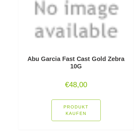
Kescherköpfe
Kescherstäbe
Kleinteil- und Zubehörtaschen
Kleinteile Righerstellung
Klonk Blei
Abu Garcia Fast Cast Gold Zebra
10G
Knetblei/Tungsten
€
48,00
Knicklichter
Knicklichtposen
PRODUKT
KAUFEN
Köder Dips
Köderfisch-Systeme