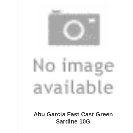
Rollen für das Aalangeln
Rollen- und Schnurpflege
Rolling Wirbel
Rolling Wirbel mit Fast Lock Snap
Rotaugenhaken gebunden
Rucksäcke für Angler
Rucksackzubehör
Rundkopf Jig Heads
Abu Garcia Fast Cast Green
Rutenauflagen
Sardine 10G
Rutenauflagen Feedern