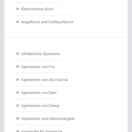
Elektromotor Boot
Dorschrollen
Angelboot und Schlauchboot
Dorschruten
Drillgürtel
Drillinge und Doppelhaken
Ultraleichte Spinnrute
Drop Shot Bleie
Spinnruten von Fox
Spinnruten von Abu Garcia
Drop Shot Gummiköder
Spinnruten von Dam
Drop Shot Haken
Spinnruten von Daiwa
Drop Shot Ruten
Spinnruten zum Meeresangeln
Dropshot gebunden
Spinnrolle für Spinnrute