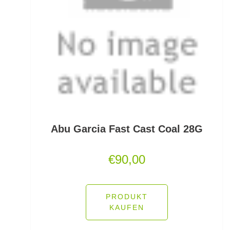
Gummifische und Shads
Gummistiefel
Gummistopper und Perlen
Haken zum Fliegen binden lose
Hakenbinder
Hakenlöser
Abu Garcia Fast Cast Coal 28G
Hakenschärfer
€
90,00
Hakensets
PRODUKT
Handschuhe
KAUFEN
Hechtruten