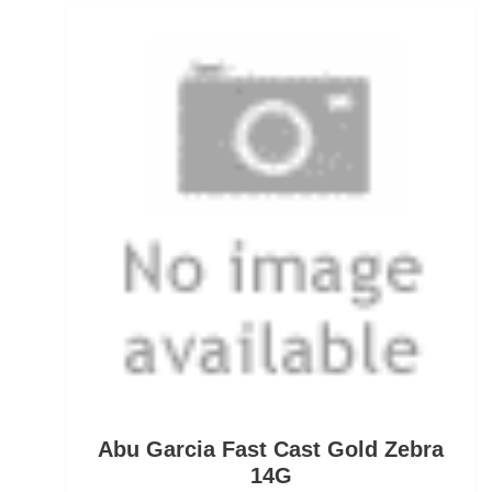
Ködersets
Komplettanzüge
Kreuzwirbel
Kühlboxen & -taschen
Kunststoffboxen
Kurze Hosen
Kurzvorfächer mit Drilling
Lampen und Kopflampen
Liegen
Abu Garcia Fast Cast Gold Zebra
Lockstoff Spray
14G