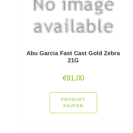
Monofile & Fluorocarbon Schnüre
Montagezubehör Raubfische
Multirollen/Trollingrollen
Multitools
Abu Garcia Fast Cast Gold Zebra
21G
Mützen und Caps
€
91,00
Naturköderimitationen
No Knot Link
PRODUKT
KAUFEN
Oberflächenangelei Karpfen
Offsethaken