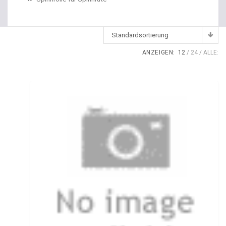
Dropshot Haken
Echolote
Standardsortierung
Eimer / Köderfischeimer
ANZEIGEN:
12
24
ALLE:
Eisruten
Elektrische Multirollen
Elektromotor Ersatzteile
Elektromotoren
Elektroposen
Ersatzspulen
Fallbissanzeiger