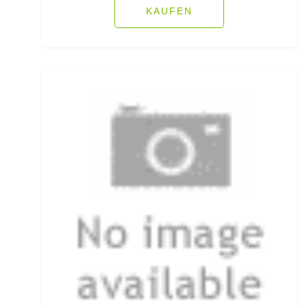
KAUFEN
Fliegenschnüre
Fliegenzubehör
Fluorocarbon
Forellenhaken gebunden
Forellenhaken lose
Forellenkescher
Forellenposen
Forellenruten
Freilaufrollen