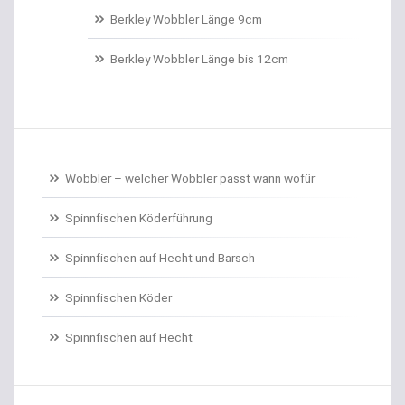
Belüftungspumpen
Berkley Wobbler Länge 9cm
Berkley Trout Bait Standard
Berkley Wobbler Länge bis 12cm
Bienenmaden/Lachseier
Birnenbleie
Bissanzeiger
Wobbler – welcher Wobbler passt wann wofür
Bivytable
Spinnfischen Köderführung
Bleisets
Spinnfischen auf Hecht und Barsch
Spinnfischen Köder
Blinker
Spinnfischen auf Hecht
Bodentaster
Boiliehaken gebunden