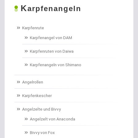
K
Boilies
arpfenangeln
Bologneseruten
Karpfenrute
Boots- und Meeresruten
Karpfenangel von DAM
Bootszubehör
Karpfenruten von Daiwa
Brandungs- / Weitwurfrollen
Karpfenangeln von Shimano
Brandungsbleie
Angelrollen
Brandungsruten
Karpfenkescher
Brassenhaken gebunden
Angelzelte und Bivvy
Angelzelt von Anaconda
Brothaken gebunden
Bivvy von Fox
Campinggeschirr