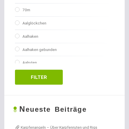
70m
Aalglöckchen
Aalhaken
Aalhaken gebunden
Aalruten
Abhakmatten
FILTER
Adventskalender
Allroundhaken gebunden
N
eueste Beiträge
Allroundhaken lose
Karpfenangeln – Über Karpfenruten und Rigs
Angel- / Jagd- & Outdoormesser