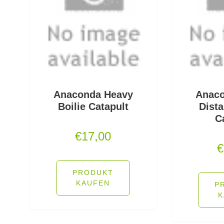
Anaconda Heavy
Anaco
Boilie Catapult
Dista
C
€
17,00
€
PRODUKT
KAUFEN
P
K