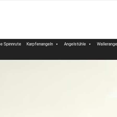
te Spinnrute
Karpfenangeln
Angelstühle
Wallerange