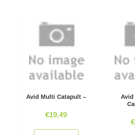
Avid Multi Catapult –
Avid
Ca
€
19,49
€