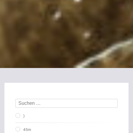
)
45m