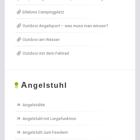
Erlebnis Campingplatz
Angelkoffer
Outdoor Angelsport – was muss man wissen?
Angelrollen für das Forellenangeln
Outdoor am Wasser
Angelschirme
Outdoor mit dem Fahrrad
Angelschnur Aal
Angelschnur Dorsch
A
ngelstuhl
Angelschnur Feedern
Angelschnur Forellen
Angelstühle
Angelschnur Hecht
Angelstuhl mit Liegefunktion
Angelschnur Karpfen geflochten
Angelstuhl zum Feedern