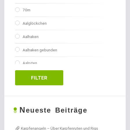
70m
Aalglöckchen
Aalhaken
Aalhaken gebunden
Aalruten
Abhakmatten
FILTER
Adventskalender
Allroundhaken gebunden
N
eueste Beiträge
Allroundhaken lose
Karpfenangeln – Über Karpfenruten und Rigs
Angel- / Jagd- & Outdoormesser