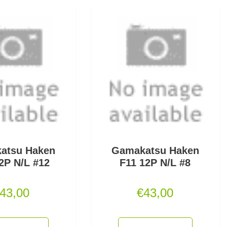
atsu Haken
Gamakatsu Haken
2P N/L #12
F11 12P N/L #8
43,00
€
43,00