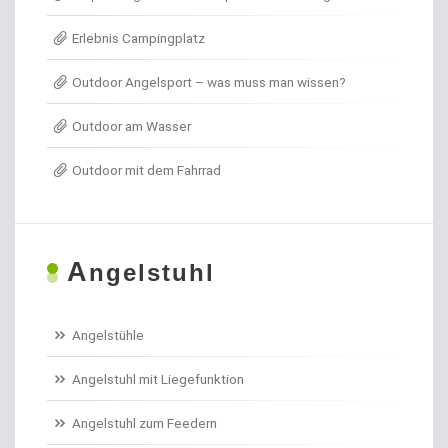
Erlebnis Campingplatz
Angelkoffer
Outdoor Angelsport – was muss man wissen?
Angelrollen für das Forellenangeln
Outdoor am Wasser
Angelschirme
Outdoor mit dem Fahrrad
Angelschnur Aal
Angelschnur Dorsch
A
ngelstuhl
Angelschnur Feedern
Angelschnur Forellen
Angelstühle
Angelschnur Hecht
Angelstuhl mit Liegefunktion
Angelschnur Karpfen geflochten
Angelstuhl zum Feedern