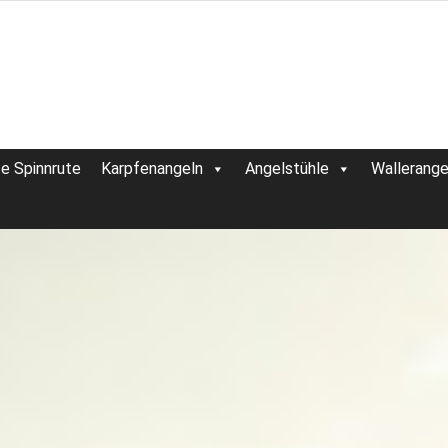
te Spinnrute
Karpfenangeln
Angelstühle
Wallerange