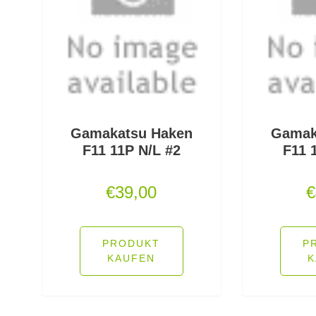
Gamakatsu Haken
Gamak
F11 11P N/L #2
F11 
€
39,00
€
PRODUKT
P
KAUFEN
K