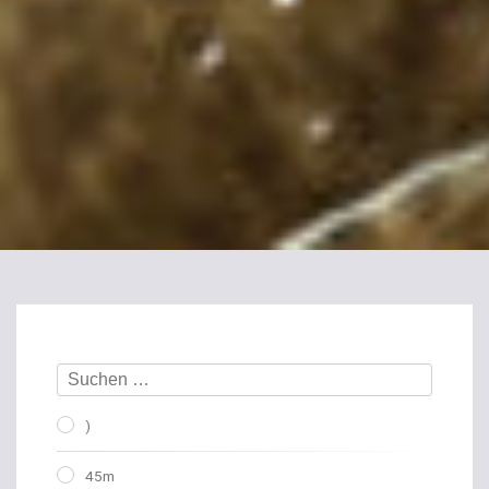
)
45m