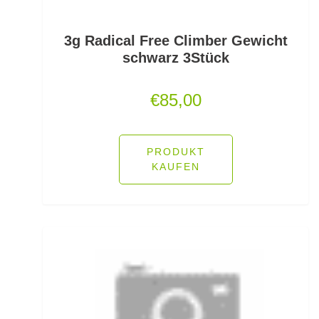
Rutenhalter für Wände/Boot
3g Radical Free Climber Gewicht
schwarz 3Stück
Rutenklettbänder
€
85,00
Rutenständer
Rutentaschen bis 1
PRODUKT
Rutentaschen für Karpfenangler
KAUFEN
Rutentaschen größer als 1
Sbirolinos schwimmend
Sbirolinos sinkend
Scherbrett