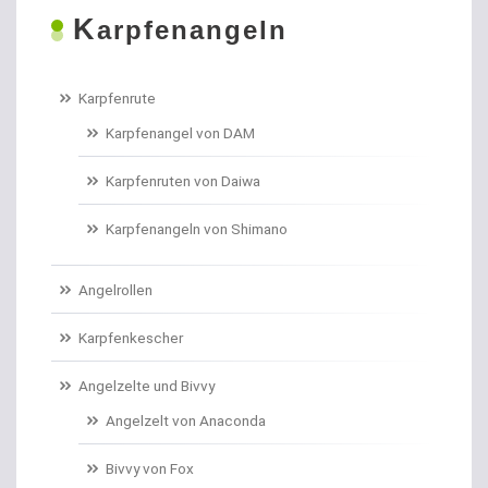
K
Boilies
arpfenangeln
Bologneseruten
Karpfenrute
Boots- und Meeresruten
Karpfenangel von DAM
Bootszubehör
Karpfenruten von Daiwa
Brandungs- / Weitwurfrollen
Karpfenangeln von Shimano
Brandungsbleie
Angelrollen
Brandungsruten
Karpfenkescher
Brassenhaken gebunden
Angelzelte und Bivvy
Angelzelt von Anaconda
Brothaken gebunden
Bivvy von Fox
Campinggeschirr