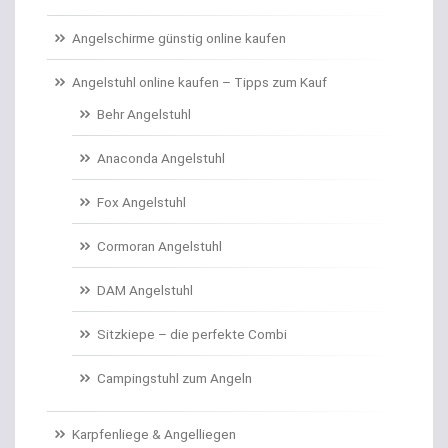
Carp Care
Angelschirme günstig online kaufen
Castingsport
Angelstuhl online kaufen – Tipps zum Kauf
Behr Angelstuhl
Chatterbaits / Spinnerbaits
Anaconda Angelstuhl
Cheburashka Bleie
Fox Angelstuhl
Combos Rute/Rolle
Cormoran Angelstuhl
Daypacks
DAM Angelstuhl
Distance Inline Lead
Sitzkiepe – die perfekte Combi
Doppelhaken/Ryderhaken lose
Campingstuhl zum Angeln
Doppelwirbel
Karpfenliege & Angelliegen
Doradenhaken gebunden