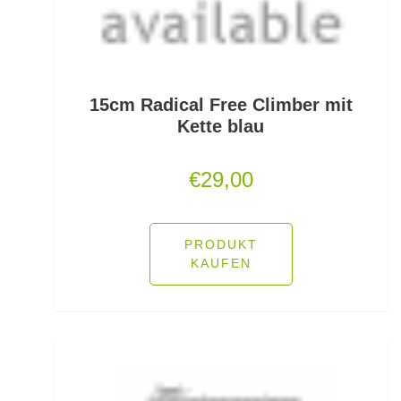
Feeder Bleie
Feederhaken gebunden
Feederhaken lose
15cm Radical Free Climber mit
Kette blau
Feederkörbe
€
29,00
Feederrollen
Feederruten
PRODUKT
Feederspitzen
KAUFEN
Feedervorfach
Felchen Renken Hegenen
Fertig montierte Gummifische