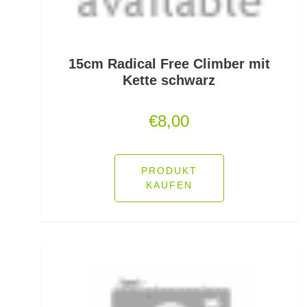
Jerkbaits
Kapselrollen
15cm Radical Free Climber mit
Kette schwarz
Karpfenhaken gebunden
€
8,00
Karpfenhaken lose
Karpfenkescher
PRODUKT
Karpfenliegen
KAUFEN
Karpfenrollen
Karpfenruten
Karpfenstühle