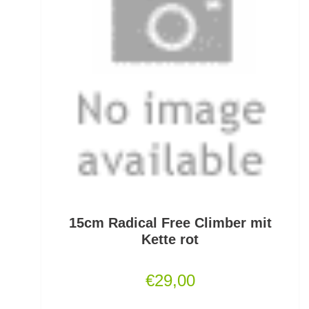
Gummifische und Shads
Gummistiefel
Gummistopper und Perlen
Haken zum Fliegen binden lose
Hakenbinder
Hakenlöser
Hakenschärfer
15cm Radical Free Climber mit
Hakensets
Kette rot
Handschuhe
€
29,00
Hechtruten