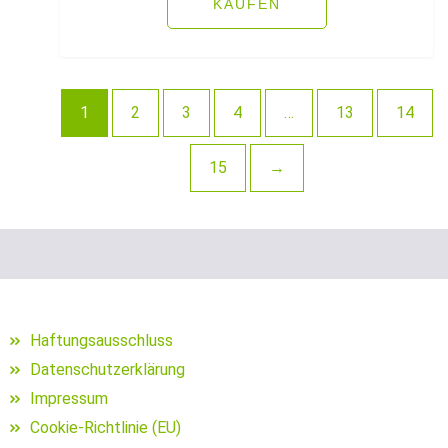
KAUFEN
Schuhe für Angler
Segelposen
1
2
3
4
…
13
14
Setzkescher
Setzkescherblei
15
→
Sitzkiepen und Zubehör
Snaps
Sonnen- und Polarisationsbrillen
Haftungsausschluss
Sonstige Bleie
Datenschutzerklärung
sonstige Hakenköder (Dumbells
Impressum
Cookie-Richtlinie (EU)
Sonstige Jig Heads