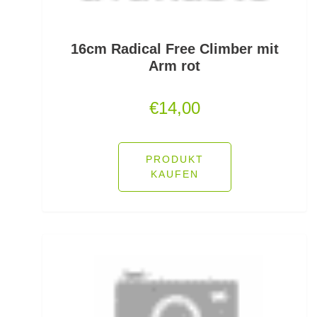
Pop Up Boilies
Popper
16cm Radical Free Climber mit
Arm rot
Posenadapter
€
14,00
Posensets
Powerbait Natural Scent
PRODUKT
Powerbait- Select Glitter Trout Bait
KAUFEN
Powerbait- Select Glitter Turbo Dough
Powerbait-Double Glitter Twist
Powerbait-Glow in the Dark Trout Bait
Pullover/Hoodies