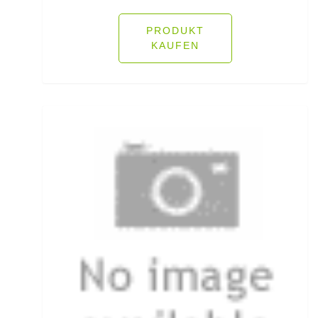
Fliegenschnüre
PRODUKT
KAUFEN
Fliegenzubehör
Fluorocarbon
Forellenhaken gebunden
Forellenhaken lose
Forellenkescher
Forellenposen
Forellenruten
Freilaufrollen