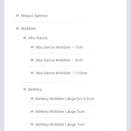
Baitcastruten
Mepps Spinner
Baitformer für Forellenteig
Wobbler
Abu Garcia
Banksticks/Erdspeere
Abu Garcia Wobbler – 7cm
Barrows & Trolleys
Abu Garcia Wobbler – 9cm
Barschhaken gebunden
Abu Garcia Wobbler – 110cm
Barschruten
Berkley
Bauchtaschen
Berkley Wobbler Länge bis 3,5cm
Bedchairs
Berkley Wobbler Länge 5cm
Belly Boote / Boote
Berkley Wobbler Länge 7cm