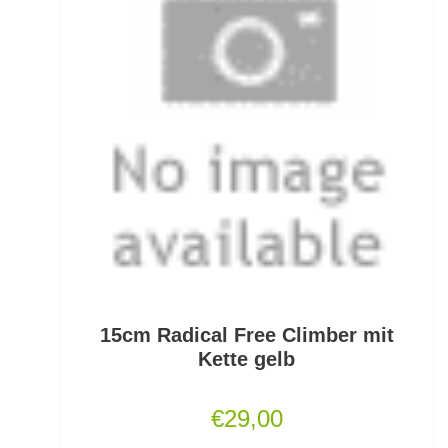
Fertigangeln
Fertige Meeresvorfächer
Feststellposen
Filetiermesser
Fischtöter
Fischwaagen
Flat/Pear Lead
15cm Radical Free Climber mit
Fliegen
Kette gelb
Fliegenrollen
€
29,00
Fliegenruten