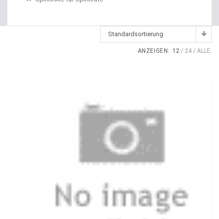
Dropshot Haken
Echolote
Standardsortierung
Eimer / Köderfischeimer
ANZEIGEN:
12
24
ALLE:
Eisruten
Elektrische Multirollen
Elektromotor Ersatzteile
Elektromotoren
Elektroposen
Ersatzspulen
Fallbissanzeiger