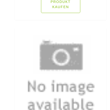
Öhrhaken lose
PRODUKT
KAUFEN
Öle/Lockstoffe/Flavours
Packsäcke & Dry Säcke
Partikel
Pellets
Pilker
Pilotkugeln
Plätchenhaken lose
Plattfischhaken gebunden
Polo Shirts