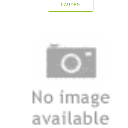
KAUFEN
Rollen für das Aalangeln
Rollen- und Schnurpflege
Rolling Wirbel
Rolling Wirbel mit Fast Lock Snap
Rotaugenhaken gebunden
Rucksäcke für Angler
Rucksackzubehör
Rundkopf Jig Heads
Rutenauflagen
Rutenauflagen Feedern