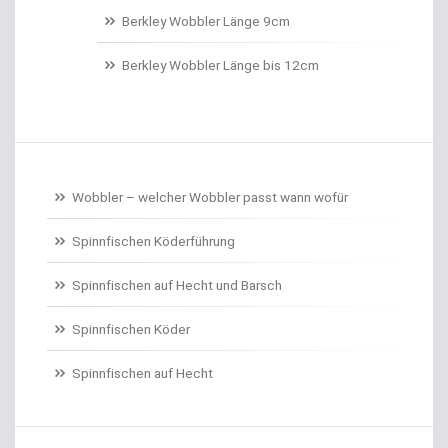
Belüftungspumpen
Berkley Wobbler Länge 9cm
Berkley Trout Bait Standard
Berkley Wobbler Länge bis 12cm
Bienenmaden/Lachseier
Birnenbleie
Bissanzeiger
Wobbler – welcher Wobbler passt wann wofür
Bivytable
Spinnfischen Köderführung
Bleisets
Spinnfischen auf Hecht und Barsch
Spinnfischen Köder
Blinker
Spinnfischen auf Hecht
Bodentaster
Boiliehaken gebunden