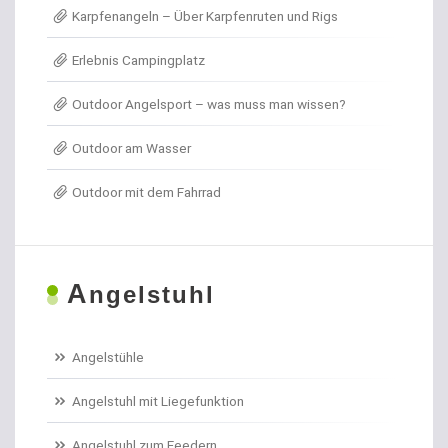
Karpfenangeln – Über Karpfenruten und Rigs
Angel- / Jagd- & Outdoormesser
Erlebnis Campingplatz
Angelkoffer
Outdoor Angelsport – was muss man wissen?
Angelrollen für das Forellenangeln
Outdoor am Wasser
Angelschirme
Outdoor mit dem Fahrrad
Angelschnur Aal
Angelschnur Dorsch
A
ngelstuhl
Angelschnur Feedern
Angelschnur Forellen
Angelstühle
Angelschnur Hecht
Angelstuhl mit Liegefunktion
Angelschnur Karpfen geflochten
Angelstuhl zum Feedern