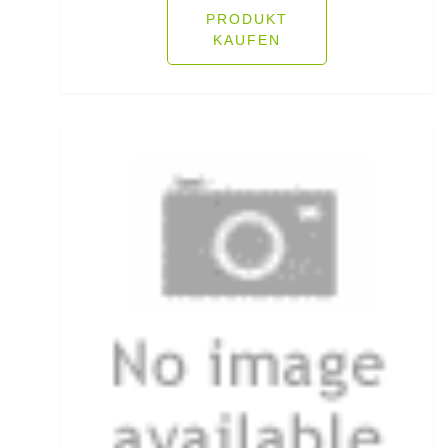
Ködersets
PRODUKT
KAUFEN
Komplettanzüge
Kreuzwirbel
Kühlboxen & -taschen
Kunststoffboxen
Kurze Hosen
Kurzvorfächer mit Drilling
Lampen und Kopflampen
Liegen
Lockstoff Spray