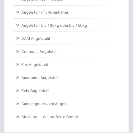
Angelschnur Karpfen monofil
Angelstuhl mit Rutenhalter
Angelschnur Waller
Angelstuhl bis 130kg oder bis 150kg
Angelschnur Zander/Barsch
DAM Angelstuhl
Angelstühle
Cormoran Angelstuhl
Angelstuhl Behr
Fox Angelstuhl
Anaconda Angelstuhl
Anti Tangle Booms
Behr Angelstuhl
Assist Hooks
Campingstuhl zum Angeln
Auftriebskugeln
Sitzkiepe – die perfekte Combi
Auftriebssysteme für Köder
Baitcastrollen