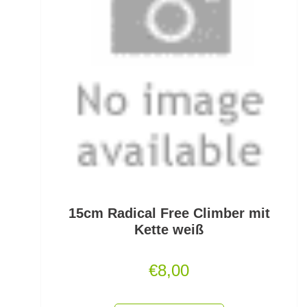
Kescherköpfe
Kescherstäbe
Kleinteil- und Zubehörtaschen
Kleinteile Righerstellung
Klonk Blei
Knetblei/Tungsten
Knicklichter
15cm Radical Free Climber mit
Knicklichtposen
Kette weiß
Köder Dips
€
8,00
Köderfisch-Systeme