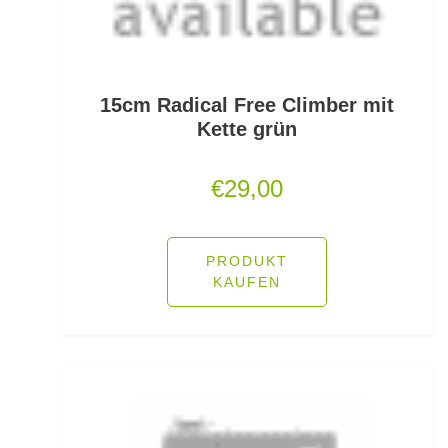
Friedfischhaken gebunden
Friedfischposen
Friedfischruten
15cm Radical Free Climber mit
Kette grün
Frontbremsrollen
€
29,00
Futterkomponenten
Gaff & Lipgrips
PRODUKT
Geflochtene Schnüre
KAUFEN
Glasgewichte/Rasseln
Großfisch- und Meeresrollen
Grundfutter Friedfisch