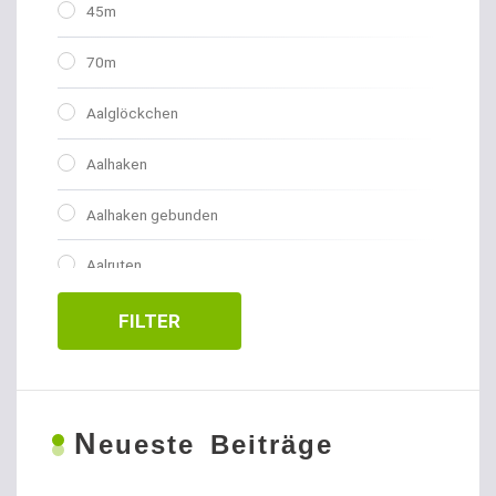
45m
70m
Aalglöckchen
Aalhaken
Aalhaken gebunden
Aalruten
Abhakmatten
FILTER
Adventskalender
Allroundhaken gebunden
N
eueste Beiträge
Allroundhaken lose