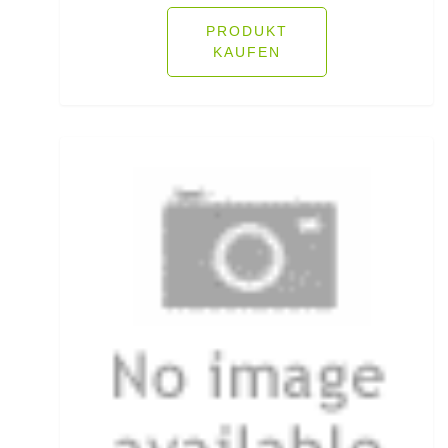
Heckbremsrollen
PRODUKT
KAUFEN
High Grip Lead
Hosen
Inline Flat Pear Lead
Inline Lead
Inline Posen
Inliner Ruten
Insektenschutz
Jacken
Jerkbaitruten