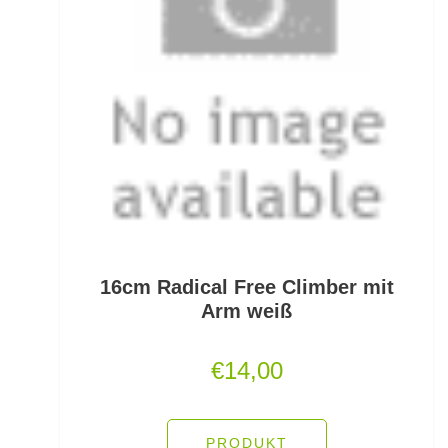
PVA
Quetschhülsen
Raubfischposen
Raubfischruten
Räuchern
Ready Rigs
16cm Radical Free Climber mit
Reiserucksäcke
Arm weiß
Reiseruten
€
14,00
Rodpod Zubehör
Rodpods
PRODUKT