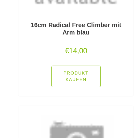
Lose Haken für Forellen
Madenhaken gebunden
16cm Radical Free Climber mit
Arm blau
Madenringe
€
14,00
Maishaken gebunden
Marker
PRODUKT
Matchruten
KAUFEN
Meereshaken lose
Messerzubehör
Meterware Stahl/Hardmono
Mini Boilies