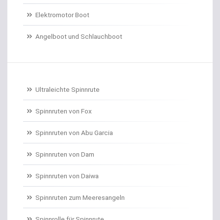
Elektromotor Boot
Dorschrollen
Angelboot und Schlauchboot
Dorschruten
Drillgürtel
Drillinge und Doppelhaken
Ultraleichte Spinnrute
Drop Shot Bleie
Spinnruten von Fox
Spinnruten von Abu Garcia
Drop Shot Gummiköder
Spinnruten von Dam
Drop Shot Haken
Spinnruten von Daiwa
Drop Shot Ruten
Spinnruten zum Meeresangeln
Dropshot gebunden
Spinnrolle für Spinnrute