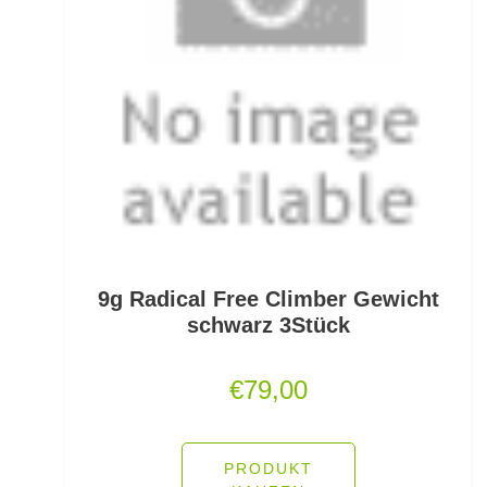
Schlafsäcke
Schlagschnüre
Schleienhaken gebunden
Schleppbleie
Schleuder/Catapult
Schnurabsenkbleie
9g Radical Free Climber Gewicht
Schnuraufspulhilfen
schwarz 3Stück
Schnuraufwickler
€
79,00
Schnurzähler / Linecounter
Schraubjigheads
PRODUKT