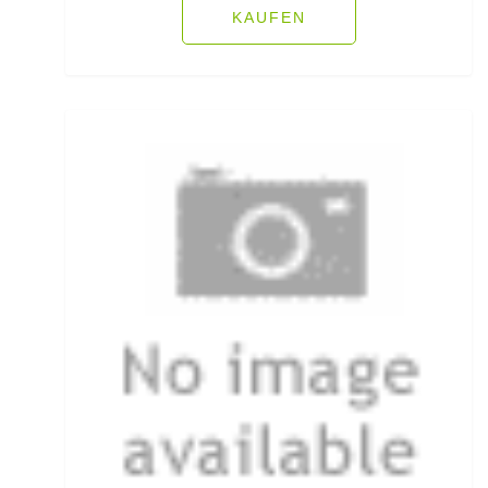
KAUFEN
Rollen für das Aalangeln
Rollen- und Schnurpflege
Rolling Wirbel
Rolling Wirbel mit Fast Lock Snap
Rotaugenhaken gebunden
Rucksäcke für Angler
Rucksackzubehör
Rundkopf Jig Heads
Rutenauflagen
Rutenauflagen Feedern