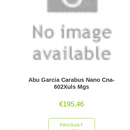
Schlafsäcke
Schlagschnüre
Schleienhaken gebunden
Schleppbleie
Schleuder/Catapult
Schnurabsenkbleie
Abu Garcia Carabus Nano Cna-
Schnuraufspulhilfen
602Xuls Mgs
Schnuraufwickler
€
195,46
Schnurzähler / Linecounter
Schraubjigheads
PRODUKT