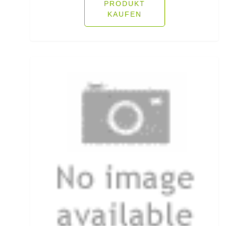
Öhrhaken lose
PRODUKT
KAUFEN
Öle/Lockstoffe/Flavours
Packsäcke & Dry Säcke
Partikel
Pellets
Pilker
Pilotkugeln
Plätchenhaken lose
Plattfischhaken gebunden
Polo Shirts