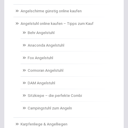
Carp Care
Angelschirme günstig online kaufen
Castingsport
Angelstuhl online kaufen – Tipps zum Kauf
Behr Angelstuhl
Chatterbaits / Spinnerbaits
Anaconda Angelstuhl
Cheburashka Bleie
Fox Angelstuhl
Combos Rute/Rolle
Cormoran Angelstuhl
Daypacks
DAM Angelstuhl
Distance Inline Lead
Sitzkiepe – die perfekte Combi
Doppelhaken/Ryderhaken lose
Campingstuhl zum Angeln
Doppelwirbel
Karpfenliege & Angelliegen
Doradenhaken gebunden