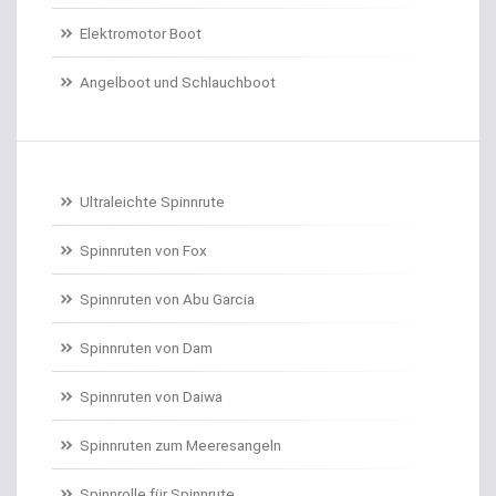
Elektromotor Boot
Dorschrollen
Angelboot und Schlauchboot
Dorschruten
Drillgürtel
Drillinge und Doppelhaken
Ultraleichte Spinnrute
Drop Shot Bleie
Spinnruten von Fox
Spinnruten von Abu Garcia
Drop Shot Gummiköder
Spinnruten von Dam
Drop Shot Haken
Spinnruten von Daiwa
Drop Shot Ruten
Spinnruten zum Meeresangeln
Dropshot gebunden
Spinnrolle für Spinnrute