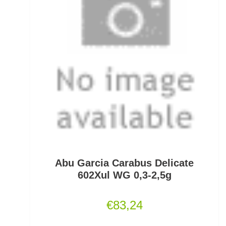
Gummifische und Shads
Gummistiefel
Gummistopper und Perlen
Haken zum Fliegen binden lose
Hakenbinder
Hakenlöser
Hakenschärfer
Abu Garcia Carabus Delicate
Hakensets
602Xul WG 0,3-2,5g
Handschuhe
€
83,24
Hechtruten