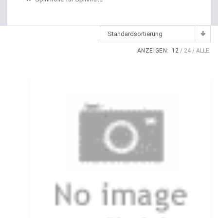
Dropshot Haken
Echolote
Standardsortierung
Eimer / Köderfischeimer
ANZEIGEN:
12
24
ALLE:
Eisruten
Elektrische Multirollen
Elektromotor Ersatzteile
Elektromotoren
Elektroposen
Ersatzspulen
Fallbissanzeiger