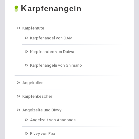
K
Boilies
arpfenangeln
Bologneseruten
Karpfenrute
Boots- und Meeresruten
Karpfenangel von DAM
Bootszubehör
Karpfenruten von Daiwa
Brandungs- / Weitwurfrollen
Karpfenangeln von Shimano
Brandungsbleie
Angelrollen
Brandungsruten
Karpfenkescher
Brassenhaken gebunden
Angelzelte und Bivvy
Angelzelt von Anaconda
Brothaken gebunden
Bivvy von Fox
Campinggeschirr