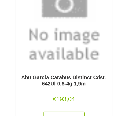
Monofile & Fluorocarbon Schnüre
Montagezubehör Raubfische
Multirollen/Trollingrollen
Multitools
Mützen und Caps
Naturköderimitationen
Abu Garcia Carabus Distinct Cdst-
No Knot Link
642Ul 0,8-4g 1,9m
Oberflächenangelei Karpfen
€
193,04
Offsethaken