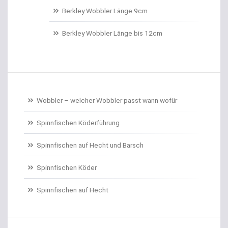
Belüftungspumpen
Berkley Wobbler Länge 9cm
Berkley Trout Bait Standard
Berkley Wobbler Länge bis 12cm
Bienenmaden/Lachseier
Birnenbleie
Bissanzeiger
Wobbler – welcher Wobbler passt wann wofür
Bivytable
Spinnfischen Köderführung
Bleisets
Spinnfischen auf Hecht und Barsch
Spinnfischen Köder
Blinker
Spinnfischen auf Hecht
Bodentaster
Boiliehaken gebunden