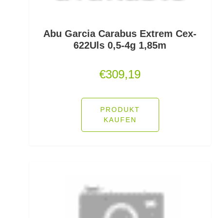
Pop Up Boilies
Popper
Abu Garcia Carabus Extrem Cex-
622Uls 0,5-4g 1,85m
Posenadapter
€
309,19
Posensets
Powerbait Natural Scent
PRODUKT
Powerbait- Select Glitter Trout Bait
KAUFEN
Powerbait- Select Glitter Turbo Dough
Powerbait-Double Glitter Twist
Powerbait-Glow in the Dark Trout Bait
Pullover/Hoodies