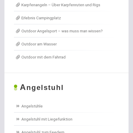
Karpfenangeln – Über Karpfenruten und Rigs
Angel- / Jagd- & Outdoormesser
Erlebnis Campingplatz
Angelkoffer
Outdoor Angelsport – was muss man wissen?
Angelrollen für das Forellenangeln
Outdoor am Wasser
Angelschirme
Outdoor mit dem Fahrrad
Angelschnur Aal
Angelschnur Dorsch
A
ngelstuhl
Angelschnur Feedern
Angelschnur Forellen
Angelstühle
Angelschnur Hecht
Angelstuhl mit Liegefunktion
Angelschnur Karpfen geflochten
Angelstuhl zum Feedern