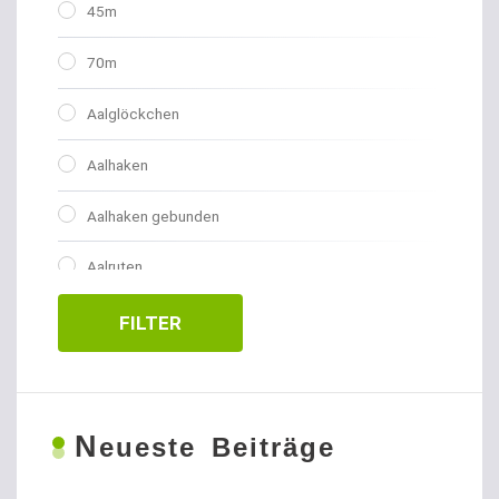
45m
70m
Aalglöckchen
Aalhaken
Aalhaken gebunden
Aalruten
Abhakmatten
FILTER
Adventskalender
Allroundhaken gebunden
N
eueste Beiträge
Allroundhaken lose