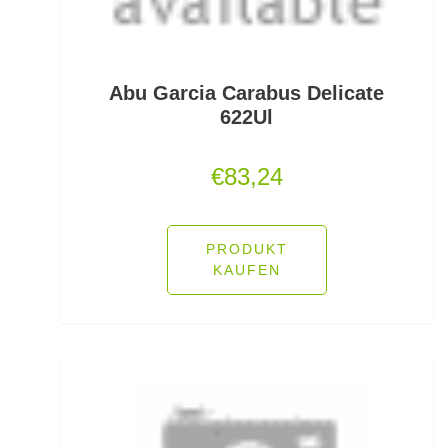
Jerkbaits
Kapselrollen
Abu Garcia Carabus Delicate
622Ul
Karpfenhaken gebunden
€
83,24
Karpfenhaken lose
Karpfenkescher
PRODUKT
Karpfenliegen
KAUFEN
Karpfenrollen
Karpfenruten
Karpfenstühle