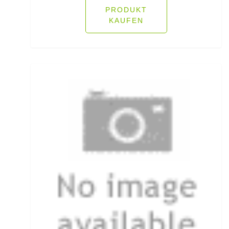
Ködersets
PRODUKT
KAUFEN
Komplettanzüge
Kreuzwirbel
Kühlboxen & -taschen
Kunststoffboxen
Kurze Hosen
Kurzvorfächer mit Drilling
Lampen und Kopflampen
Liegen
Lockstoff Spray