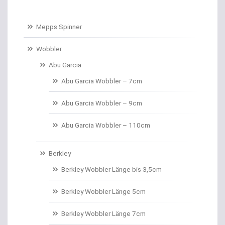
Baitcastruten
Mepps Spinner
Baitformer für Forellenteig
Wobbler
Abu Garcia
Banksticks/Erdspeere
Abu Garcia Wobbler – 7cm
Barrows & Trolleys
Abu Garcia Wobbler – 9cm
Barschhaken gebunden
Abu Garcia Wobbler – 110cm
Barschruten
Berkley
Bauchtaschen
Berkley Wobbler Länge bis 3,5cm
Bedchairs
Berkley Wobbler Länge 5cm
Belly Boote / Boote
Berkley Wobbler Länge 7cm