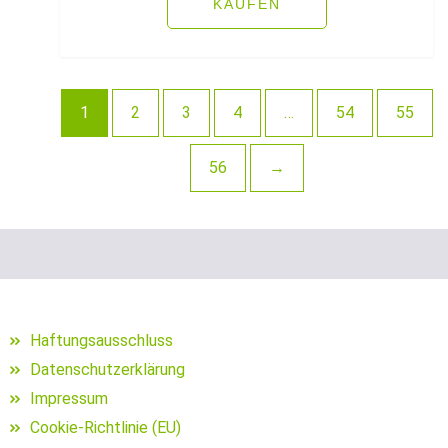
KAUFEN
Schuhe für Angler
Segelposen
1
2
3
4
…
54
55
Setzkescher
Setzkescherblei
56
→
Sitzkiepen und Zubehör
Snaps
Sonnen- und Polarisationsbrillen
Haftungsausschluss
Sonstige Bleie
Datenschutzerklärung
sonstige Hakenköder (Dumbells
Impressum
Cookie-Richtlinie (EU)
Sonstige Jig Heads