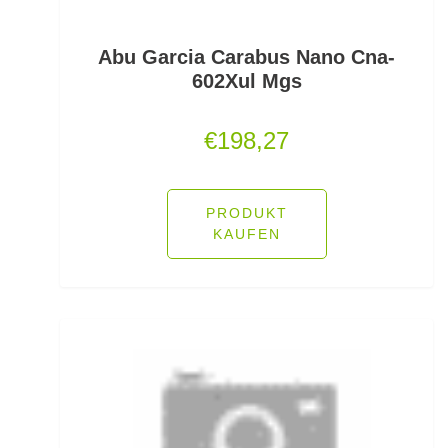
Rutenhalter für Wände/Boot
Abu Garcia Carabus Nano Cna-
602Xul Mgs
Rutenklettbänder
€
198,27
Rutenständer
Rutentaschen bis 1
PRODUKT
Rutentaschen für Karpfenangler
KAUFEN
Rutentaschen größer als 1
Sbirolinos schwimmend
Sbirolinos sinkend
Scherbrett