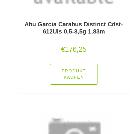
Lose Haken für Forellen
Madenhaken gebunden
Abu Garcia Carabus Distinct Cdst-
612Uls 0,5-3,5g 1,83m
Madenringe
€
176,25
Maishaken gebunden
Marker
PRODUKT
Matchruten
KAUFEN
Meereshaken lose
Messerzubehör
Meterware Stahl/Hardmono
Mini Boilies