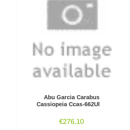
Fertigangeln
Fertige Meeresvorfächer
Feststellposen
Filetiermesser
Fischtöter
Fischwaagen
Flat/Pear Lead
Abu Garcia Carabus
Fliegen
Cassiopeia Ccas-662Ul
Fliegenrollen
€
276,10
Fliegenruten