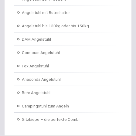
Angelschnur Karpfen monofil
Angelstuhl mit Rutenhalter
Angelschnur Waller
Angelstuhl bis 130kg oder bis 150kg
Angelschnur Zander/Barsch
DAM Angelstuhl
Angelstühle
Cormoran Angelstuhl
Angelstuhl Behr
Fox Angelstuhl
Anaconda Angelstuhl
Anti Tangle Booms
Behr Angelstuhl
Assist Hooks
Campingstuhl zum Angeln
Auftriebskugeln
Sitzkiepe – die perfekte Combi
Auftriebssysteme für Köder
Baitcastrollen