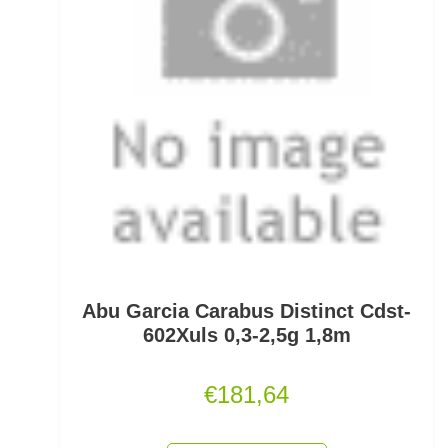
Kescherköpfe
Kescherstäbe
Kleinteil- und Zubehörtaschen
Kleinteile Righerstellung
Klonk Blei
Knetblei/Tungsten
Knicklichter
Abu Garcia Carabus Distinct Cdst-
Knicklichtposen
602Xuls 0,3-2,5g 1,8m
Köder Dips
€
181,64
Köderfisch-Systeme