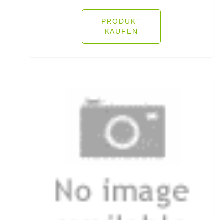
Fliegenschnüre
PRODUKT
KAUFEN
Fliegenzubehör
Fluorocarbon
Forellenhaken gebunden
Forellenhaken lose
Forellenkescher
Forellenposen
Forellenruten
Freilaufrollen