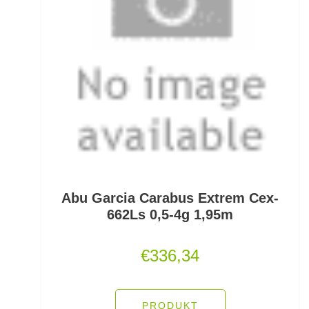
PVA
Quetschhülsen
Raubfischposen
Raubfischruten
Räuchern
Ready Rigs
Abu Garcia Carabus Extrem Cex-
Reiserucksäcke
662Ls 0,5-4g 1,95m
Reiseruten
€
336,34
Rodpod Zubehör
Rodpods
PRODUKT