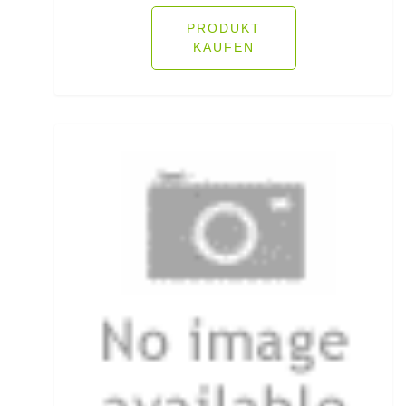
Heckbremsrollen
PRODUKT
KAUFEN
High Grip Lead
Hosen
Inline Flat Pear Lead
Inline Lead
Inline Posen
Inliner Ruten
Insektenschutz
Jacken
Jerkbaitruten