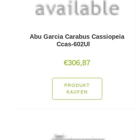
Feeder Bleie
Feederhaken gebunden
Feederhaken lose
Abu Garcia Carabus Cassiopeia
Ccas-602Ul
Feederkörbe
€
306,87
Feederrollen
Feederruten
PRODUKT
Feederspitzen
KAUFEN
Feedervorfach
Felchen Renken Hegenen
Fertig montierte Gummifische