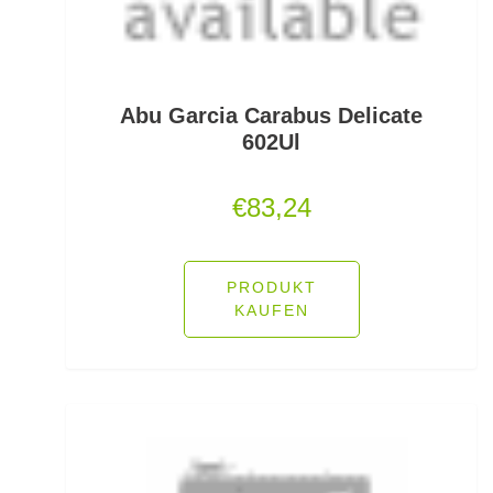
Friedfischhaken gebunden
Friedfischposen
Friedfischruten
Abu Garcia Carabus Delicate
602Ul
Frontbremsrollen
€
83,24
Futterkomponenten
Gaff & Lipgrips
PRODUKT
Geflochtene Schnüre
KAUFEN
Glasgewichte/Rasseln
Großfisch- und Meeresrollen
Grundfutter Friedfisch