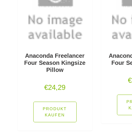
Anaconda Freelancer
Anacond
Four Season Kingsize
Four S
Pillow
€
€
24,29
P
K
PRODUKT
KAUFEN