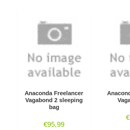
Anaconda Freelancer
Anacond
Vagabond 2 sleeping
Vag
bag
€
€
95,99