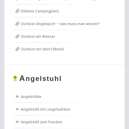
Erlebnis Campingplatz
Angelkoffer
Outdoor Angelsport – was muss man wissen?
Angelrollen für das Forellenangeln
Outdoor am Wasser
Angelschirme
Outdoor mit dem Fahrrad
Angelschnur Aal
Angelschnur Dorsch
A
ngelstuhl
Angelschnur Feedern
Angelschnur Forellen
Angelstühle
Angelschnur Hecht
Angelstuhl mit Liegefunktion
Angelschnur Karpfen geflochten
Angelstuhl zum Feedern