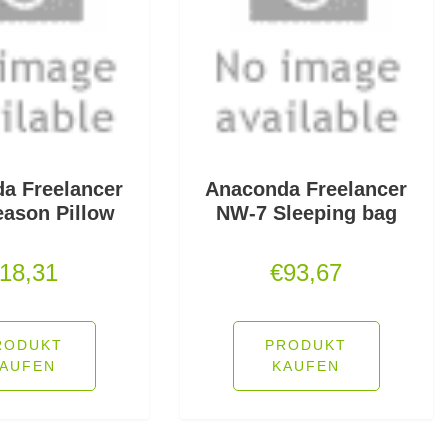
a Freelancer
Anaconda Freelancer
eason Pillow
NW-7 Sleeping bag
18,31
€
93,67
RODUKT
PRODUKT
AUFEN
KAUFEN