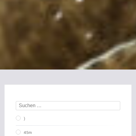
)
45m