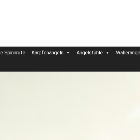
te Spinnrute
Karpfenangeln
Angelstühle
Wallerange