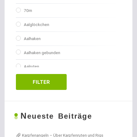
70m
Aalglöckchen
Aalhaken
Aalhaken gebunden
Aalruten
Abhakmatten
FILTER
Adventskalender
Allroundhaken gebunden
N
eueste Beiträge
Allroundhaken lose
Karpfenangeln – Über Karpfenruten und Rigs
Angel- / Jagd- & Outdoormesser