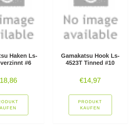
su Haken Ls-
Gamakatsu Hook Ls-
verzinnt #6
4523T Tinned #10
18,86
€
14,97
RODUKT
PRODUKT
AUFEN
KAUFEN