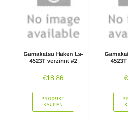
Gamakatsu Haken Ls-
Gamakat
4523T verzinnt #2
4523T 
€
18,86
€
PRODUKT
P
KAUFEN
K