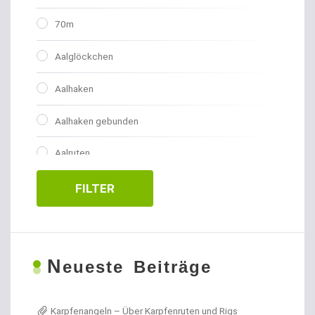
70m
Aalglöckchen
Aalhaken
Aalhaken gebunden
Aalruten
Abhakmatten
FILTER
Adventskalender
Allroundhaken gebunden
N
eueste Beiträge
Allroundhaken lose
Karpfenangeln – Über Karpfenruten und Rigs
Angel- / Jagd- & Outdoormesser