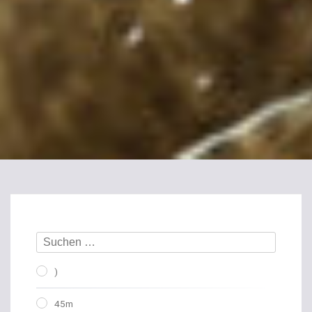
)
45m