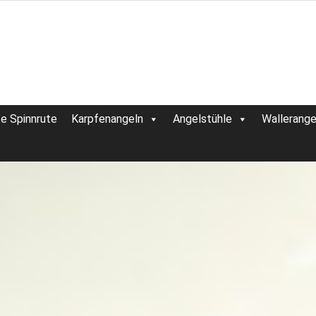
te Spinnrute
Karpfenangeln
Angelstühle
Wallerange