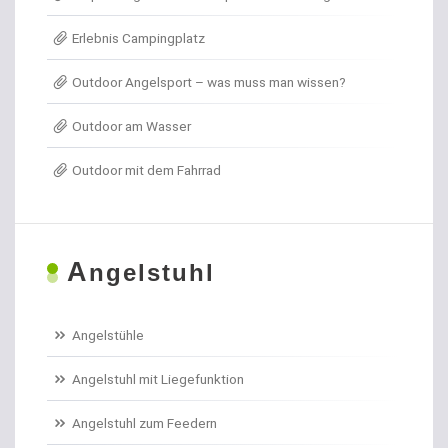
Erlebnis Campingplatz
Angelkoffer
Outdoor Angelsport – was muss man wissen?
Angelrollen für das Forellenangeln
Outdoor am Wasser
Angelschirme
Outdoor mit dem Fahrrad
Angelschnur Aal
Angelschnur Dorsch
A
ngelstuhl
Angelschnur Feedern
Angelschnur Forellen
Angelstühle
Angelschnur Hecht
Angelstuhl mit Liegefunktion
Angelschnur Karpfen geflochten
Angelstuhl zum Feedern