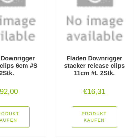
 Downrigger
Fladen Downrigger
 clips 6cm #S
stacker release clips
2Stk.
11cm #L 2Stk.
92,00
€
16,31
RODUKT
PRODUKT
AUFEN
KAUFEN