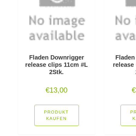
Fladen Downrigger
Fladen
release clips 11cm #L
release
2Stk.
€
13,00
€
PRODUKT
P
KAUFEN
K