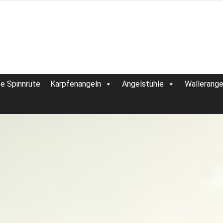
te Spinnrute
Karpfenangeln
Angelstühle
Wallerange