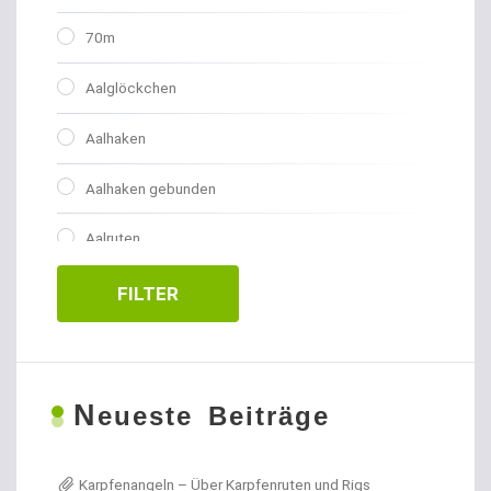
70m
Aalglöckchen
Aalhaken
Aalhaken gebunden
Aalruten
Abhakmatten
FILTER
Adventskalender
Allroundhaken gebunden
N
eueste Beiträge
Allroundhaken lose
Karpfenangeln – Über Karpfenruten und Rigs
Angel- / Jagd- & Outdoormesser