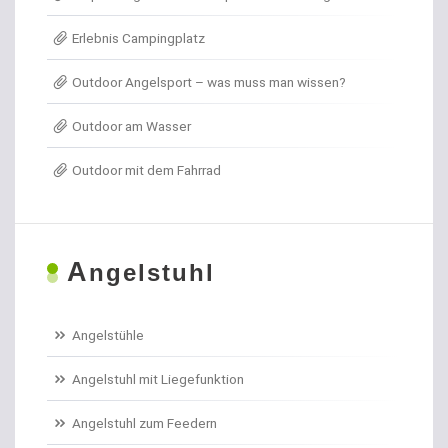
Erlebnis Campingplatz
Angelkoffer
Outdoor Angelsport – was muss man wissen?
Angelrollen für das Forellenangeln
Outdoor am Wasser
Angelschirme
Outdoor mit dem Fahrrad
Angelschnur Aal
Angelschnur Dorsch
A
ngelstuhl
Angelschnur Feedern
Angelschnur Forellen
Angelstühle
Angelschnur Hecht
Angelstuhl mit Liegefunktion
Angelschnur Karpfen geflochten
Angelstuhl zum Feedern