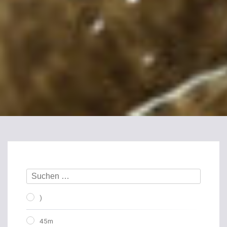
)
45m