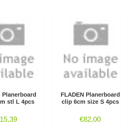
 Planerboard
FLADEN Planerboard
cm stl L 4pcs
clip 6cm size S 4pcs
15,39
€
82,00