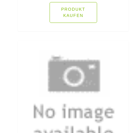
Heckbremsrollen
PRODUKT
KAUFEN
High Grip Lead
Hosen
Inline Flat Pear Lead
Inline Lead
Inline Posen
Inliner Ruten
Insektenschutz
Jacken
Jerkbaitruten