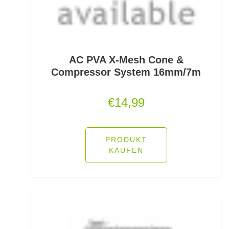
Feeder Bleie
Feederhaken gebunden
Feederhaken lose
AC PVA X-Mesh Cone &
Compressor System 16mm/7m
Feederkörbe
€
14,99
Feederrollen
Feederruten
PRODUKT
Feederspitzen
KAUFEN
Feedervorfach
Felchen Renken Hegenen
Fertig montierte Gummifische