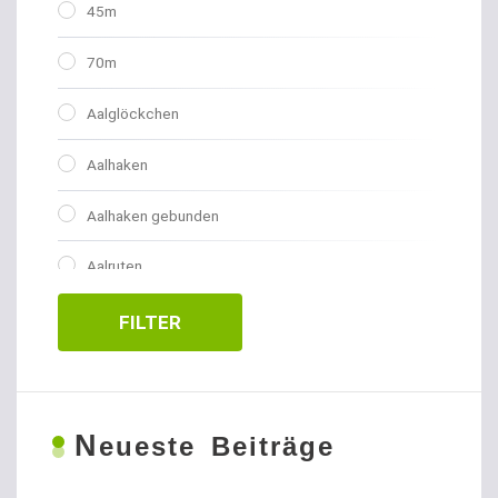
45m
70m
Aalglöckchen
Aalhaken
Aalhaken gebunden
Aalruten
Abhakmatten
FILTER
Adventskalender
Allroundhaken gebunden
N
eueste Beiträge
Allroundhaken lose