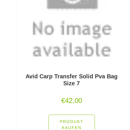
Sprengringe
Stand Up Jig Heads
Stellfischruten
Stippposen
Stippruten
Avid Carp Transfer Solid Pva Bag
Stippzubehör
Size 7
Stofftiere u. Dekoration
€
42,00
Strömungs- und Weitwurfbleie
Super-Long-Range Lead
PRODUKT
KAUFEN