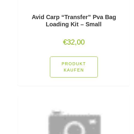
Rutenhalter für Wände/Boot
Avid Carp “Transfer” Pva Bag
Loading Kit – Small
Rutenklettbänder
€
32,00
Rutenständer
Rutentaschen bis 1
PRODUKT
Rutentaschen für Karpfenangler
KAUFEN
Rutentaschen größer als 1
Sbirolinos schwimmend
Sbirolinos sinkend
Scherbrett