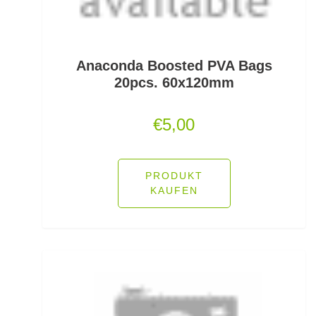
Jerkbaits
Kapselrollen
Anaconda Boosted PVA Bags
20pcs. 60x120mm
Karpfenhaken gebunden
€
5,00
Karpfenhaken lose
Karpfenkescher
PRODUKT
Karpfenliegen
KAUFEN
Karpfenrollen
Karpfenruten
Karpfenstühle