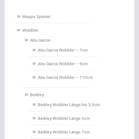
Baitcastruten
Mepps Spinner
Baitformer für Forellenteig
Wobbler
Abu Garcia
Banksticks/Erdspeere
Abu Garcia Wobbler – 7cm
Barrows & Trolleys
Abu Garcia Wobbler – 9cm
Barschhaken gebunden
Abu Garcia Wobbler – 110cm
Barschruten
Berkley
Bauchtaschen
Berkley Wobbler Länge bis 3,5cm
Bedchairs
Berkley Wobbler Länge 5cm
Belly Boote / Boote
Berkley Wobbler Länge 7cm