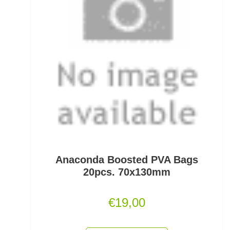
Kescherköpfe
Kescherstäbe
Kleinteil- und Zubehörtaschen
Kleinteile Righerstellung
Klonk Blei
Knetblei/Tungsten
Knicklichter
Anaconda Boosted PVA Bags
Knicklichtposen
20pcs. 70x130mm
Köder Dips
€
19,00
Köderfisch-Systeme