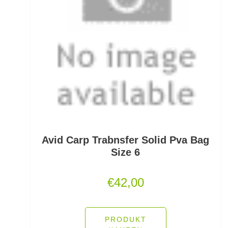
Schlafsäcke
Schlagschnüre
Schleienhaken gebunden
Schleppbleie
Schleuder/Catapult
Schnurabsenkbleie
Avid Carp Trabnsfer Solid Pva Bag
Schnuraufspulhilfen
Size 6
Schnuraufwickler
€
42,00
Schnurzähler / Linecounter
Schraubjigheads
PRODUKT