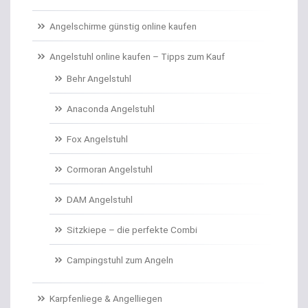
Carp Care
Angelschirme günstig online kaufen
Castingsport
Angelstuhl online kaufen – Tipps zum Kauf
Behr Angelstuhl
Chatterbaits / Spinnerbaits
Anaconda Angelstuhl
Cheburashka Bleie
Fox Angelstuhl
Combos Rute/Rolle
Cormoran Angelstuhl
Daypacks
DAM Angelstuhl
Distance Inline Lead
Sitzkiepe – die perfekte Combi
Doppelhaken/Ryderhaken lose
Campingstuhl zum Angeln
Doppelwirbel
Karpfenliege & Angelliegen
Doradenhaken gebunden