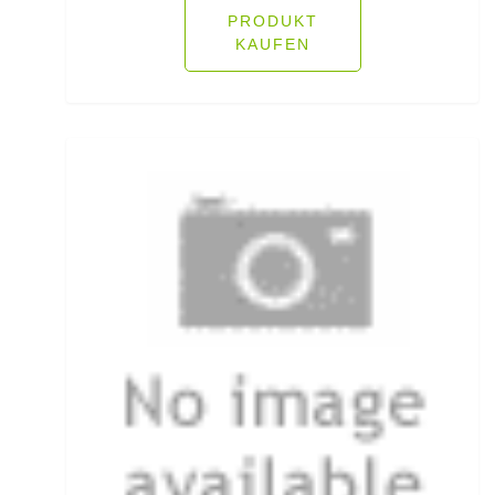
Ködersets
PRODUKT
KAUFEN
Komplettanzüge
Kreuzwirbel
Kühlboxen & -taschen
Kunststoffboxen
Kurze Hosen
Kurzvorfächer mit Drilling
Lampen und Kopflampen
Liegen
Lockstoff Spray