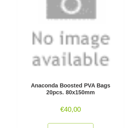
Monofile & Fluorocarbon Schnüre
Montagezubehör Raubfische
Multirollen/Trollingrollen
Multitools
Mützen und Caps
Naturköderimitationen
Anaconda Boosted PVA Bags
No Knot Link
20pcs. 80x150mm
Oberflächenangelei Karpfen
€
40,00
Offsethaken