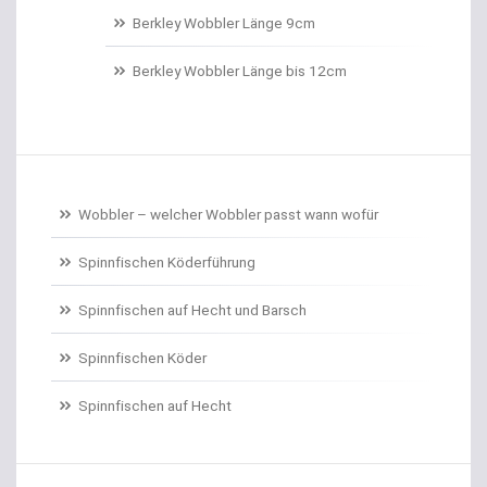
Belüftungspumpen
Berkley Wobbler Länge 9cm
Berkley Trout Bait Standard
Berkley Wobbler Länge bis 12cm
Bienenmaden/Lachseier
Birnenbleie
Bissanzeiger
Wobbler – welcher Wobbler passt wann wofür
Bivytable
Spinnfischen Köderführung
Bleisets
Spinnfischen auf Hecht und Barsch
Spinnfischen Köder
Blinker
Spinnfischen auf Hecht
Bodentaster
Boiliehaken gebunden