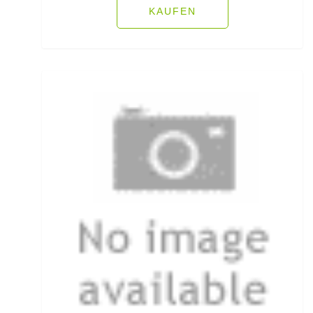
KAUFEN
Rollen für das Aalangeln
Rollen- und Schnurpflege
Rolling Wirbel
Rolling Wirbel mit Fast Lock Snap
Rotaugenhaken gebunden
Rucksäcke für Angler
Rucksackzubehör
Rundkopf Jig Heads
Rutenauflagen
Rutenauflagen Feedern