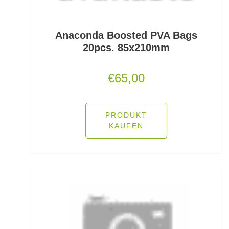
Pop Up Boilies
Popper
Anaconda Boosted PVA Bags
20pcs. 85x210mm
Posenadapter
€
65,00
Posensets
Powerbait Natural Scent
PRODUKT
Powerbait- Select Glitter Trout Bait
KAUFEN
Powerbait- Select Glitter Turbo Dough
Powerbait-Double Glitter Twist
Powerbait-Glow in the Dark Trout Bait
Pullover/Hoodies