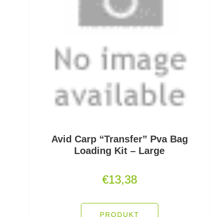
PVA
Quetschhülsen
Raubfischposen
Raubfischruten
Räuchern
Ready Rigs
Avid Carp “Transfer” Pva Bag
Reiserucksäcke
Loading Kit – Large
Reiseruten
€
13,38
Rodpod Zubehör
Rodpods
PRODUKT