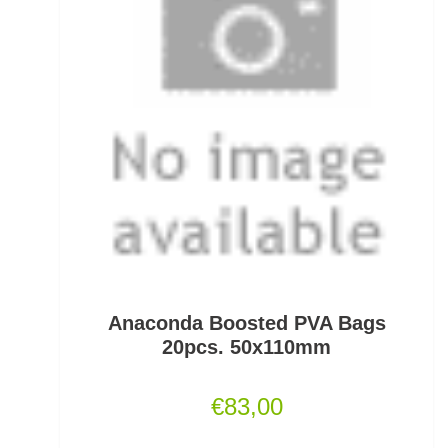
Gummifische und Shads
Gummistiefel
Gummistopper und Perlen
Haken zum Fliegen binden lose
Hakenbinder
Hakenlöser
Hakenschärfer
Anaconda Boosted PVA Bags
Hakensets
20pcs. 50x110mm
Handschuhe
€
83,00
Hechtruten