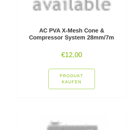
Friedfischhaken gebunden
Friedfischposen
Friedfischruten
AC PVA X-Mesh Cone &
Compressor System 28mm/7m
Frontbremsrollen
€
12,00
Futterkomponenten
Gaff & Lipgrips
PRODUKT
Geflochtene Schnüre
KAUFEN
Glasgewichte/Rasseln
Großfisch- und Meeresrollen
Grundfutter Friedfisch