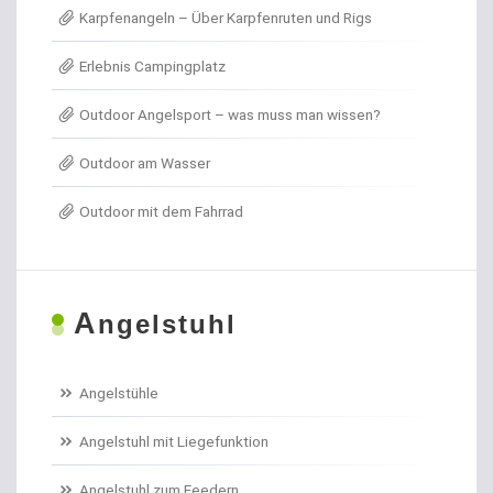
Karpfenangeln – Über Karpfenruten und Rigs
Angel- / Jagd- & Outdoormesser
Erlebnis Campingplatz
Angelkoffer
Outdoor Angelsport – was muss man wissen?
Angelrollen für das Forellenangeln
Outdoor am Wasser
Angelschirme
Outdoor mit dem Fahrrad
Angelschnur Aal
Angelschnur Dorsch
A
ngelstuhl
Angelschnur Feedern
Angelschnur Forellen
Angelstühle
Angelschnur Hecht
Angelstuhl mit Liegefunktion
Angelschnur Karpfen geflochten
Angelstuhl zum Feedern