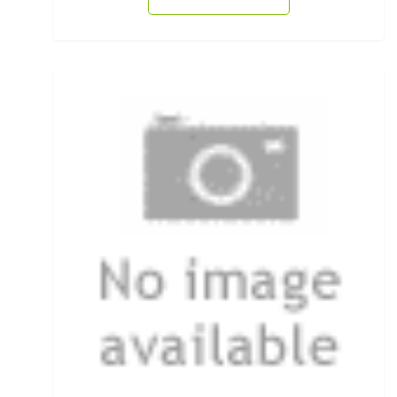
Systeme mit Drilling
Systeme mit Einzelhaken
Systeme ohne Haken
T-Shirts
Taschen- & Einhandmesser
Teig- / Spiralhaken
Teleskopruten
Thunfischruten
Tintenfischköder
Tiroler Hölzl