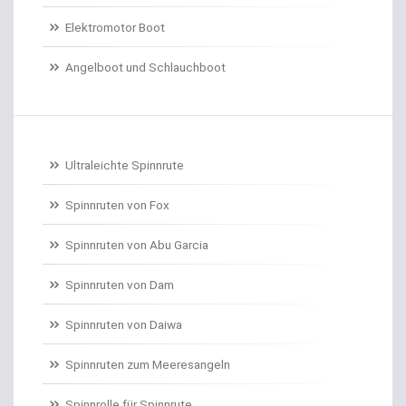
Elektromotor Boot
Dorschrollen
Angelboot und Schlauchboot
Dorschruten
Drillgürtel
Drillinge und Doppelhaken
Ultraleichte Spinnrute
Drop Shot Bleie
Spinnruten von Fox
Spinnruten von Abu Garcia
Drop Shot Gummiköder
Spinnruten von Dam
Drop Shot Haken
Spinnruten von Daiwa
Drop Shot Ruten
Spinnruten zum Meeresangeln
Dropshot gebunden
Spinnrolle für Spinnrute