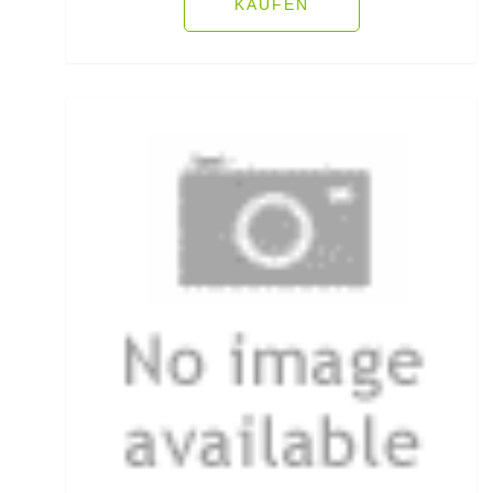
KAUFEN
Schuhe für Angler
Segelposen
Setzkescher
Setzkescherblei
Sitzkiepen und Zubehör
Snaps
Sonnen- und Polarisationsbrillen
Sonstige Bleie
sonstige Hakenköder (Dumbells
Sonstige Jig Heads