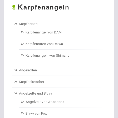
K
Boilies
arpfenangeln
Bologneseruten
Karpfenrute
Boots- und Meeresruten
Karpfenangel von DAM
Bootszubehör
Karpfenruten von Daiwa
Brandungs- / Weitwurfrollen
Karpfenangeln von Shimano
Brandungsbleie
Angelrollen
Brandungsruten
Karpfenkescher
Brassenhaken gebunden
Angelzelte und Bivvy
Angelzelt von Anaconda
Brothaken gebunden
Bivvy von Fox
Campinggeschirr