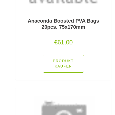
Lose Haken für Forellen
Madenhaken gebunden
Anaconda Boosted PVA Bags
20pcs. 75x170mm
Madenringe
€
61,00
Maishaken gebunden
Marker
PRODUKT
Matchruten
KAUFEN
Meereshaken lose
Messerzubehör
Meterware Stahl/Hardmono
Mini Boilies