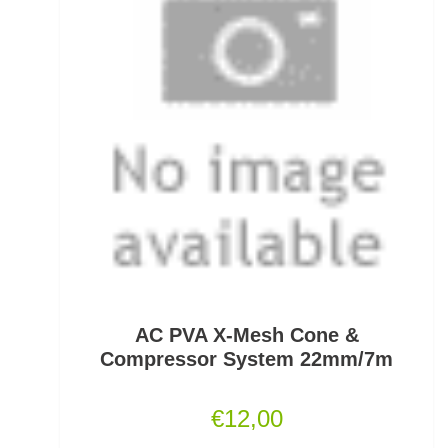
Fertigangeln
Fertige Meeresvorfächer
Feststellposen
Filetiermesser
Fischtöter
Fischwaagen
Flat/Pear Lead
AC PVA X-Mesh Cone &
Fliegen
Compressor System 22mm/7m
Fliegenrollen
€
12,00
Fliegenruten