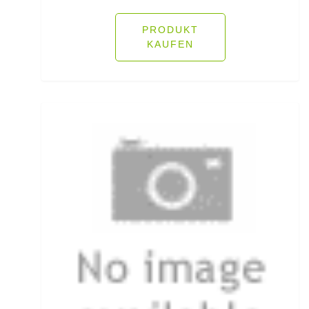
Fliegenschnüre
PRODUKT
KAUFEN
Fliegenzubehör
Fluorocarbon
Forellenhaken gebunden
Forellenhaken lose
Forellenkescher
Forellenposen
Forellenruten
Freilaufrollen