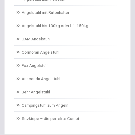
Angelschnur Karpfen monofil
Angelstuhl mit Rutenhalter
Angelschnur Waller
Angelstuhl bis 130kg oder bis 150kg
Angelschnur Zander/Barsch
DAM Angelstuhl
Angelstühle
Cormoran Angelstuhl
Angelstuhl Behr
Fox Angelstuhl
Anaconda Angelstuhl
Anti Tangle Booms
Behr Angelstuhl
Assist Hooks
Campingstuhl zum Angeln
Auftriebskugeln
Sitzkiepe – die perfekte Combi
Auftriebssysteme für Köder
Baitcastrollen