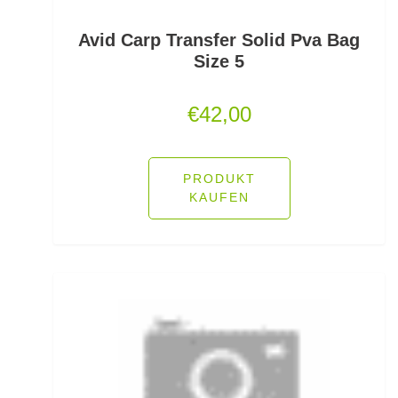
Sonstige Netze/Kescher
Avid Carp Transfer Solid Pva Bag
Size 5
Sonstige Teigköder
€
42,00
Sonstige Wirbel
Sonstiges Brandungszubehör
PRODUKT
Sonstiges Forellenzubehör
KAUFEN
Sonstiges Schleppzubehör
Spinner
Spinnrollen
Spinnruten
Spoons