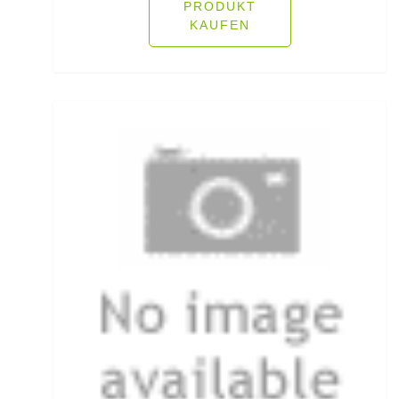
Öhrhaken lose
PRODUKT
KAUFEN
Öle/Lockstoffe/Flavours
Packsäcke & Dry Säcke
Partikel
Pellets
Pilker
Pilotkugeln
Plätchenhaken lose
Plattfischhaken gebunden
Polo Shirts