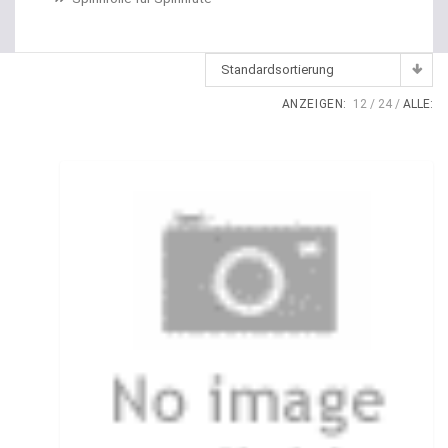
Dropshot Haken
Echolote
Standardsortierung
Eimer / Köderfischeimer
ANZEIGEN:
12
24
ALLE:
Eisruten
Elektrische Multirollen
Elektromotor Ersatzteile
Elektromotoren
Elektroposen
Ersatzspulen
Fallbissanzeiger