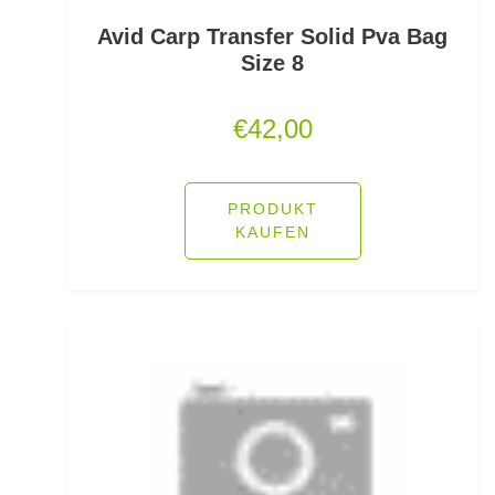
Titaniumvorfach
Avid Carp Transfer Solid Pva Bag
Size 8
Tönnchenwirbel mit Interlock
€
42,00
Tönnchenwirbel mit Karabiner
Tourenrucksäcke
PRODUKT
Transporttaschen
KAUFEN
Tremarella Bleie
Trinksysteme
Trollingruten
Trout Bait
Trout Bait mit Fruchtaromen