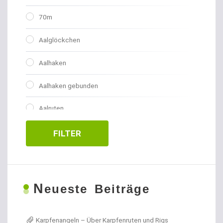
70m
Aalglöckchen
Aalhaken
Aalhaken gebunden
Aalruten
Abhakmatten
FILTER
Adventskalender
Allroundhaken gebunden
N
eueste Beiträge
Allroundhaken lose
Karpfenangeln – Über Karpfenruten und Rigs
Angel- / Jagd- & Outdoormesser