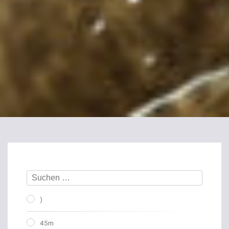
)
45m