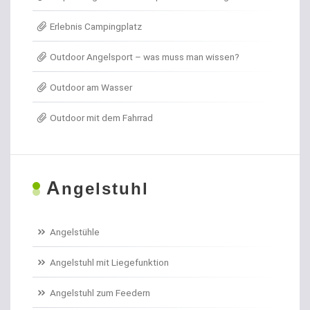
Erlebnis Campingplatz
Angelkoffer
Outdoor Angelsport – was muss man wissen?
Angelrollen für das Forellenangeln
Outdoor am Wasser
Angelschirme
Outdoor mit dem Fahrrad
Angelschnur Aal
Angelschnur Dorsch
A
ngelstuhl
Angelschnur Feedern
Angelschnur Forellen
Angelstühle
Angelschnur Hecht
Angelstuhl mit Liegefunktion
Angelschnur Karpfen geflochten
Angelstuhl zum Feedern