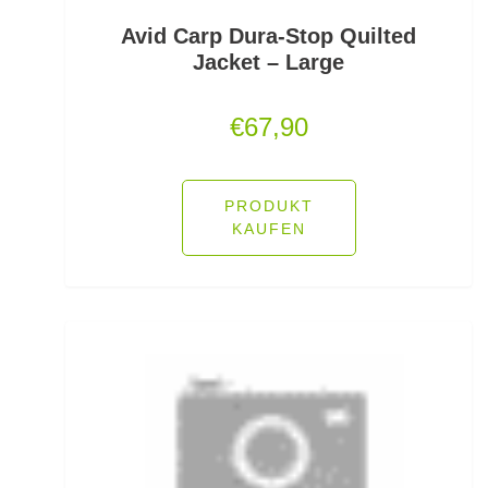
Lose Haken für Forellen
Avid Carp Dura-Stop Quilted
Jacket – Large
Madenhaken gebunden
€
67,90
Madenringe
Maishaken gebunden
PRODUKT
Marker
KAUFEN
Matchruten
Meereshaken lose
Messerzubehör
Meterware Stahl/Hardmono
Mini Boilies