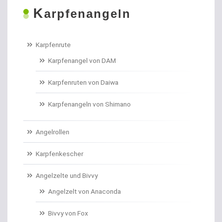
K
Boilies
arpfenangeln
Bologneseruten
Karpfenrute
Boots- und Meeresruten
Karpfenangel von DAM
Bootszubehör
Karpfenruten von Daiwa
Brandungs- / Weitwurfrollen
Karpfenangeln von Shimano
Brandungsbleie
Angelrollen
Brandungsruten
Karpfenkescher
Brassenhaken gebunden
Angelzelte und Bivvy
Angelzelt von Anaconda
Brothaken gebunden
Bivvy von Fox
Campinggeschirr