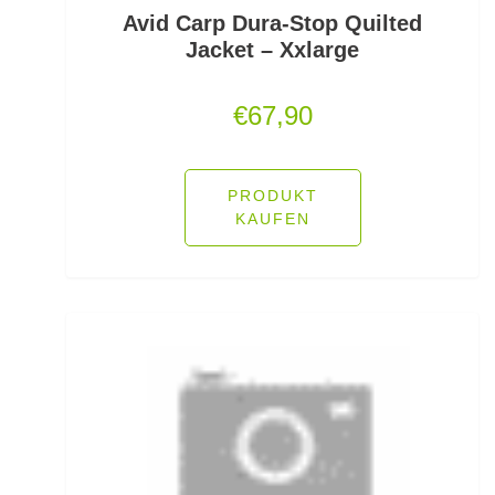
Pop Up Boilies
Avid Carp Dura-Stop Quilted
Jacket – Xxlarge
Popper
€
67,90
Posenadapter
Posensets
PRODUKT
Powerbait Natural Scent
KAUFEN
Powerbait- Select Glitter Trout Bait
Powerbait- Select Glitter Turbo Dough
Powerbait-Double Glitter Twist
Powerbait-Glow in the Dark Trout Bait
Pullover/Hoodies