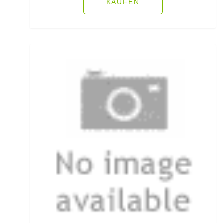
KAUFEN
Heckbremsrollen
High Grip Lead
Hosen
Inline Flat Pear Lead
Inline Lead
Inline Posen
Inliner Ruten
Insektenschutz
Jacken
Jerkbaitruten