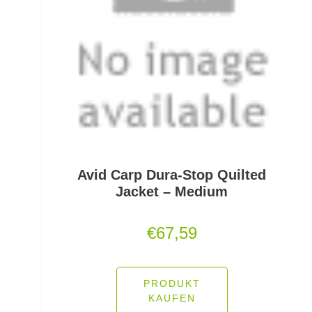
Monofile & Fluorocarbon Schnüre
Montagezubehör Raubfische
Multirollen/Trollingrollen
Multitools
Mützen und Caps
Avid Carp Dura-Stop Quilted
Naturköderimitationen
Jacket – Medium
No Knot Link
€
67,59
Oberflächenangelei Karpfen
Offsethaken
PRODUKT
KAUFEN