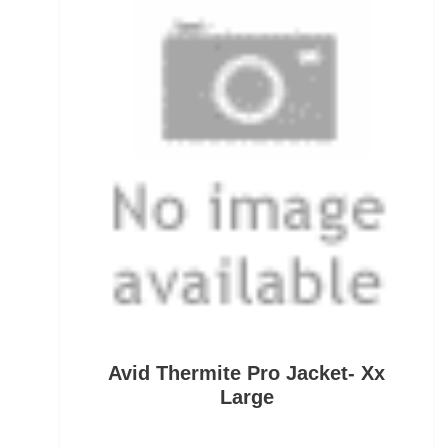
Schuhe für Angler
Segelposen
Setzkescher
Setzkescherblei
Sitzkiepen und Zubehör
Snaps
Sonnen- und Polarisationsbrillen
Sonstige Bleie
Avid Thermite Pro Jacket- Xx
sonstige Hakenköder (Dumbells
Large
Sonstige Jig Heads