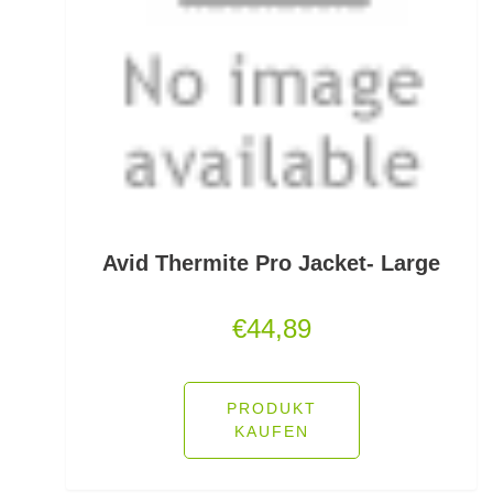
PVA
Quetschhülsen
Raubfischposen
Raubfischruten
Räuchern
Avid Thermite Pro Jacket- Large
Ready Rigs
€
44,89
Reiserucksäcke
Reiseruten
PRODUKT
Rodpod Zubehör
KAUFEN
Rodpods