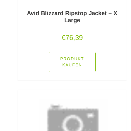
Jerkbaits
Avid Blizzard Ripstop Jacket – X
Large
Kapselrollen
€
76,39
Karpfenhaken gebunden
Karpfenhaken lose
PRODUKT
Karpfenkescher
KAUFEN
Karpfenliegen
Karpfenrollen
Karpfenruten
Karpfenstühle