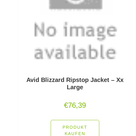
Kescherköpfe
Kescherstäbe
Kleinteil- und Zubehörtaschen
Kleinteile Righerstellung
Klonk Blei
Knetblei/Tungsten
Avid Blizzard Ripstop Jacket – Xx
Knicklichter
Large
Knicklichtposen
€
76,39
Köder Dips
Köderfisch-Systeme
PRODUKT
KAUFEN