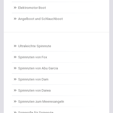
Elektromotor Boot
Dorschrollen
Angelboot und Schlauchboot
Dorschruten
Drillgürtel
Drillinge und Doppelhaken
Ultraleichte Spinnrute
Drop Shot Bleie
Spinnruten von Fox
Spinnruten von Abu Garcia
Drop Shot Gummiköder
Spinnruten von Dam
Drop Shot Haken
Spinnruten von Daiwa
Drop Shot Ruten
Spinnruten zum Meeresangeln
Dropshot gebunden
Spinnrolle für Spinnrute