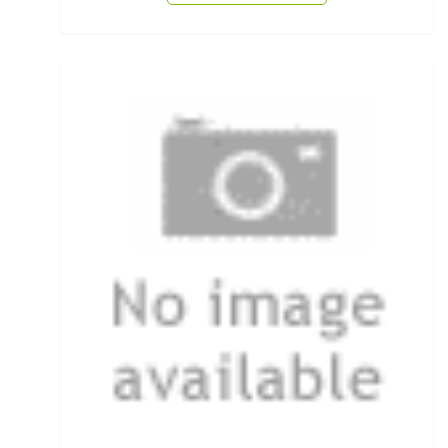
Öhrhaken lose
Öle/Lockstoffe/Flavours
Packsäcke & Dry Säcke
Partikel
Pellets
Pilker
Pilotkugeln
Plätchenhaken lose
Plattfischhaken gebunden
Polo Shirts