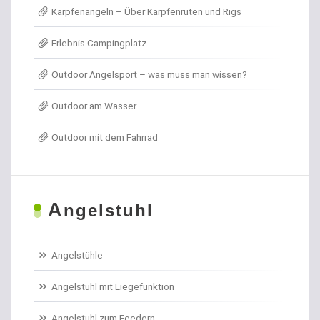
Karpfenangeln – Über Karpfenruten und Rigs
Angel- / Jagd- & Outdoormesser
Erlebnis Campingplatz
Angelkoffer
Outdoor Angelsport – was muss man wissen?
Angelrollen für das Forellenangeln
Outdoor am Wasser
Angelschirme
Outdoor mit dem Fahrrad
Angelschnur Aal
Angelschnur Dorsch
A
ngelstuhl
Angelschnur Feedern
Angelschnur Forellen
Angelstühle
Angelschnur Hecht
Angelstuhl mit Liegefunktion
Angelschnur Karpfen geflochten
Angelstuhl zum Feedern