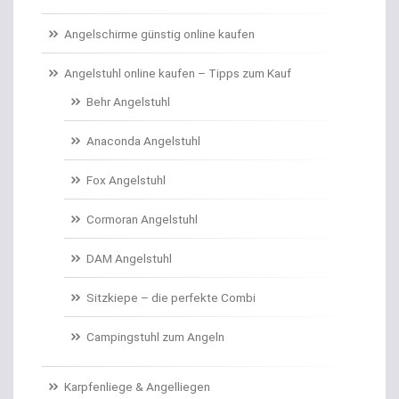
Carp Care
Angelschirme günstig online kaufen
Castingsport
Angelstuhl online kaufen – Tipps zum Kauf
Behr Angelstuhl
Chatterbaits / Spinnerbaits
Anaconda Angelstuhl
Cheburashka Bleie
Fox Angelstuhl
Combos Rute/Rolle
Cormoran Angelstuhl
Daypacks
DAM Angelstuhl
Distance Inline Lead
Sitzkiepe – die perfekte Combi
Doppelhaken/Ryderhaken lose
Campingstuhl zum Angeln
Doppelwirbel
Karpfenliege & Angelliegen
Doradenhaken gebunden