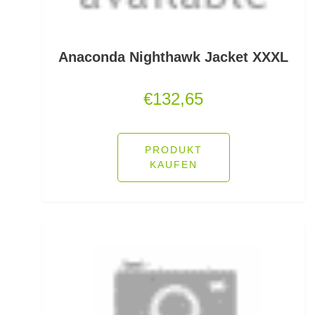
Friedfischhaken gebunden
Friedfischposen
Anaconda Nighthawk Jacket XXXL
Friedfischruten
€
132,65
Frontbremsrollen
Futterkomponenten
PRODUKT
KAUFEN
Gaff & Lipgrips
Geflochtene Schnüre
Glasgewichte/Rasseln
Großfisch- und Meeresrollen
Grundfutter Friedfisch