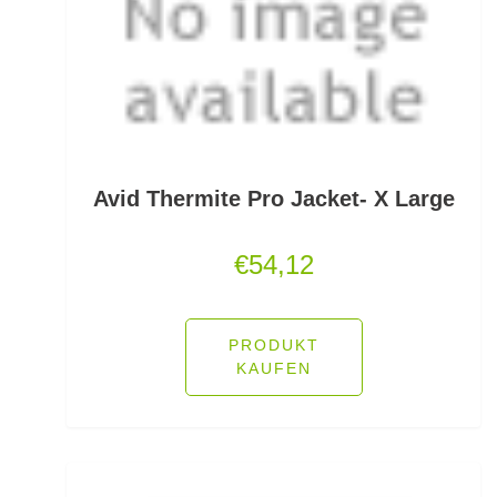
Schlafsäcke
Schlagschnüre
Schleienhaken gebunden
Schleppbleie
Avid Thermite Pro Jacket- X Large
Schleuder/Catapult
€
54,12
Schnurabsenkbleie
Schnuraufspulhilfen
PRODUKT
KAUFEN
Schnuraufwickler
Schnurzähler / Linecounter
Schraubjigheads