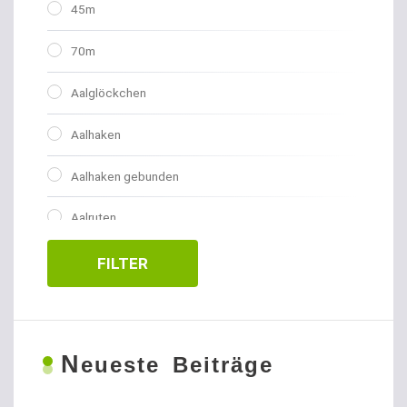
45m
70m
Aalglöckchen
Aalhaken
Aalhaken gebunden
Aalruten
Abhakmatten
FILTER
Adventskalender
Allroundhaken gebunden
N
eueste Beiträge
Allroundhaken lose