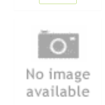
Ködersets
Komplettanzüge
Kreuzwirbel
Kühlboxen & -taschen
Kunststoffboxen
Kurze Hosen
Kurzvorfächer mit Drilling
Lampen und Kopflampen
Liegen
Lockstoff Spray