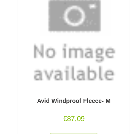
Systeme mit Drilling
Systeme mit Einzelhaken
Systeme ohne Haken
T-Shirts
Taschen- & Einhandmesser
Teig- / Spiralhaken
Teleskopruten
Thunfischruten
Avid Windproof Fleece- M
Tintenfischköder
€
87,09
Tiroler Hölzl