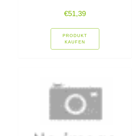
€
51,39
Rutenhalter für Wände/Boot
Rutenklettbänder
PRODUKT
Rutenständer
KAUFEN
Rutentaschen bis 1
Rutentaschen für Karpfenangler
Rutentaschen größer als 1
Sbirolinos schwimmend
Sbirolinos sinkend
Scherbrett