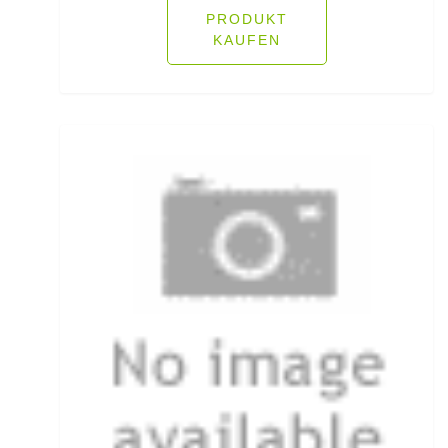
PRODUKT
Fliegenschnüre
KAUFEN
Fliegenzubehör
Fluorocarbon
Forellenhaken gebunden
Forellenhaken lose
Forellenkescher
Forellenposen
Forellenruten
Freilaufrollen