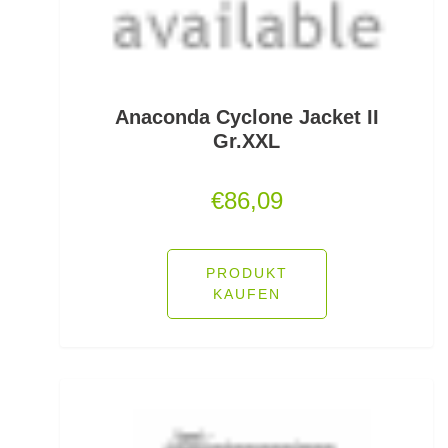
Feeder Bleie
Feederhaken gebunden
Feederhaken lose
Anaconda Cyclone Jacket II
Gr.XXL
Feederkörbe
€
86,09
Feederrollen
Feederruten
PRODUKT
Feederspitzen
KAUFEN
Feedervorfach
Felchen Renken Hegenen
Fertig montierte Gummifische