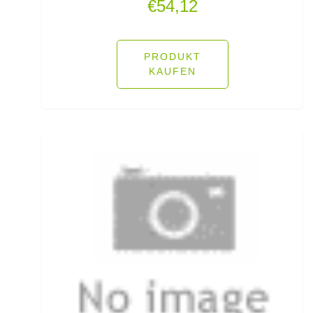
€
54,12
Sonstige Netze/Kescher
Sonstige Teigköder
PRODUKT
KAUFEN
Sonstige Wirbel
Sonstiges Brandungszubehör
Sonstiges Forellenzubehör
Sonstiges Schleppzubehör
Spinner
Spinnrollen
Spinnruten
Spoons