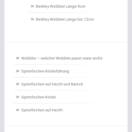
Belüftungspumpen
Berkley Wobbler Länge 9cm
Berkley Trout Bait Standard
Berkley Wobbler Länge bis 12cm
Bienenmaden/Lachseier
Birnenbleie
Bissanzeiger
Wobbler – welcher Wobbler passt wann wofür
Bivytable
Spinnfischen Köderführung
Bleisets
Spinnfischen auf Hecht und Barsch
Spinnfischen Köder
Blinker
Spinnfischen auf Hecht
Bodentaster
Boiliehaken gebunden