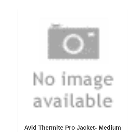
Rollen für das Aalangeln
Rollen- und Schnurpflege
Rolling Wirbel
Rolling Wirbel mit Fast Lock Snap
Rotaugenhaken gebunden
Rucksäcke für Angler
Rucksackzubehör
Rundkopf Jig Heads
Rutenauflagen
Avid Thermite Pro Jacket- Medium
Rutenauflagen Feedern