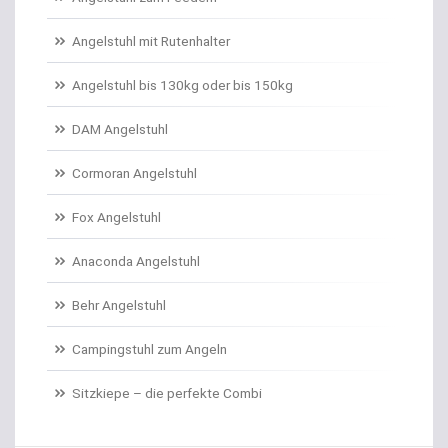
Angelschnur Karpfen monofil
Angelstuhl mit Rutenhalter
Angelschnur Waller
Angelstuhl bis 130kg oder bis 150kg
Angelschnur Zander/Barsch
DAM Angelstuhl
Angelstühle
Cormoran Angelstuhl
Angelstuhl Behr
Fox Angelstuhl
Anaconda Angelstuhl
Anti Tangle Booms
Behr Angelstuhl
Assist Hooks
Campingstuhl zum Angeln
Auftriebskugeln
Sitzkiepe – die perfekte Combi
Auftriebssysteme für Köder
Baitcastrollen