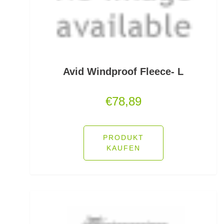
Sprengringe
Stand Up Jig Heads
Stellfischruten
Avid Windproof Fleece- L
Stippposen
€
78,89
Stippruten
Stippzubehör
PRODUKT
KAUFEN
Stofftiere u. Dekoration
Strömungs- und Weitwurfbleie
Super-Long-Range Lead