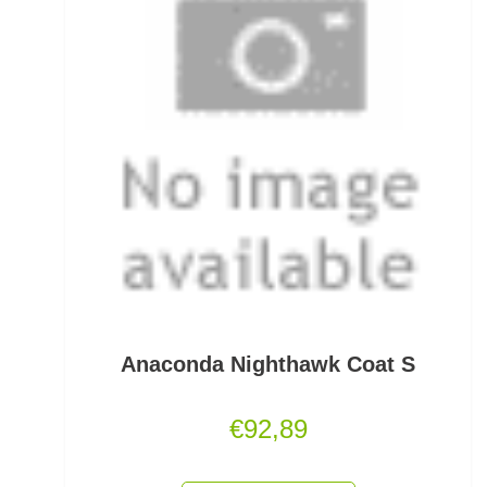
Fertigangeln
Fertige Meeresvorfächer
Feststellposen
Filetiermesser
Fischtöter
Fischwaagen
Flat/Pear Lead
Anaconda Nighthawk Coat S
Fliegen
€
92,89
Fliegenrollen
Fliegenruten