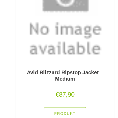
Gummifische und Shads
Gummistiefel
Gummistopper und Perlen
Haken zum Fliegen binden lose
Hakenbinder
Hakenlöser
Avid Blizzard Ripstop Jacket –
Hakenschärfer
Medium
Hakensets
€
87,90
Handschuhe
Hechtruten
PRODUKT