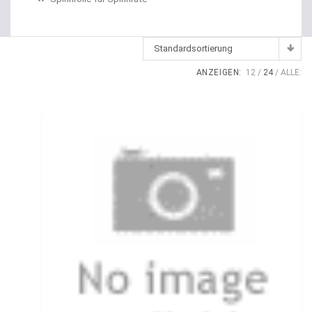
Dropshot Haken
Echolote
Standardsortierung
Eimer / Köderfischeimer
ANZEIGEN:
12
24
ALLE:
Eisruten
Elektrische Multirollen
Elektromotor Ersatzteile
Elektromotoren
Elektroposen
Ersatzspulen
Fallbissanzeiger