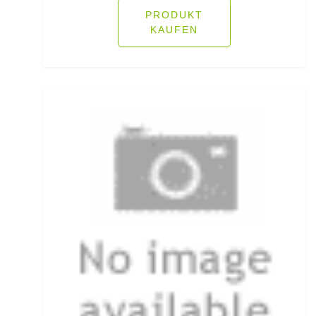
Titaniumvorfach
PRODUKT
KAUFEN
Tönnchenwirbel mit Interlock
Tönnchenwirbel mit Karabiner
Tourenrucksäcke
Transporttaschen
Tremarella Bleie
Trinksysteme
Trollingruten
Trout Bait
Trout Bait mit Fruchtaromen