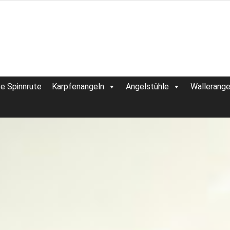
te Spinnrute
Karpfenangeln
Angelstühle
Wallerange