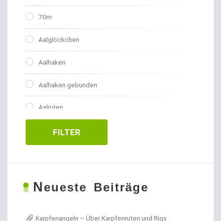
70m
Aalglöckchen
Aalhaken
Aalhaken gebunden
Aalruten
Abhakmatten
FILTER
Adventskalender
Allroundhaken gebunden
N
eueste Beiträge
Allroundhaken lose
Karpfenangeln – Über Karpfenruten und Rigs
Angel- / Jagd- & Outdoormesser