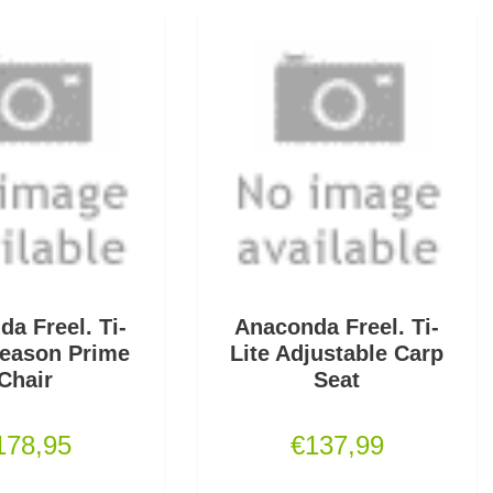
a Freel. Ti-
Anaconda Freel. Ti-
Season Prime
Lite Adjustable Carp
Chair
Seat
178,95
€
137,99