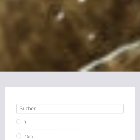
)
45m