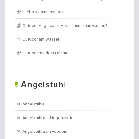
Erlebnis Campingplatz
Angelkoffer
Outdoor Angelsport – was muss man wissen?
Angelrollen für das Forellenangeln
Outdoor am Wasser
Angelschirme
Outdoor mit dem Fahrrad
Angelschnur Aal
Angelschnur Dorsch
A
ngelstuhl
Angelschnur Feedern
Angelschnur Forellen
Angelstühle
Angelschnur Hecht
Angelstuhl mit Liegefunktion
Angelschnur Karpfen geflochten
Angelstuhl zum Feedern