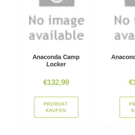
Anaconda Camp
Anacond
Locker
€
132,99
€
PRODUKT
P
KAUFEN
K