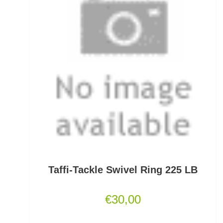
Mini Boilies
Monofile & Fluorocarbon Schnüre
Montagezubehör Raubfische
Multirollen/Trollingrollen
Multitools
Mützen und Caps
Naturköderimitationen
Taffi-Tackle Swivel Ring 225 LB
No Knot Link
€
30,00
Oberflächenangelei Karpfen
Offsethaken