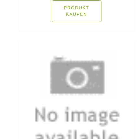
PRODUKT
Öhrhaken lose
KAUFEN
Öle/Lockstoffe/Flavours
Packsäcke & Dry Säcke
Partikel
Pellets
Pilker
Pilotkugeln
Plätchenhaken lose
Plattfischhaken gebunden