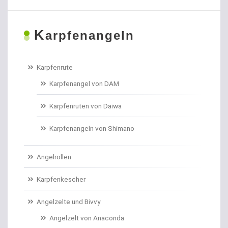
Boiliehaken gebunden
K
Boilies
arpfenangeln
Bologneseruten
Karpfenrute
Boots- und Meeresruten
Karpfenangel von DAM
Bootszubehör
Karpfenruten von Daiwa
Brandungs- / Weitwurfrollen
Karpfenangeln von Shimano
Brandungsbleie
Angelrollen
Brandungsruten
Karpfenkescher
Brassenhaken gebunden
Angelzelte und Bivvy
Angelzelt von Anaconda
Brothaken gebunden