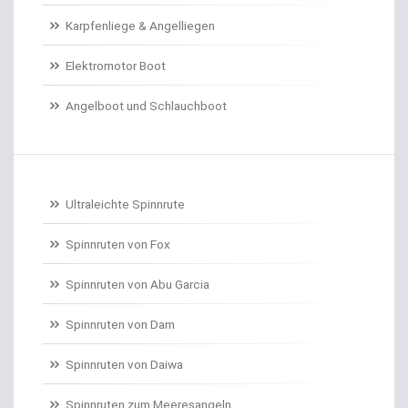
Karpfenliege & Angelliegen
Doradenhaken gebunden
Elektromotor Boot
Dorschrollen
Angelboot und Schlauchboot
Dorschruten
Drillgürtel
Drillinge und Doppelhaken
Ultraleichte Spinnrute
Drop Shot Bleie
Spinnruten von Fox
Spinnruten von Abu Garcia
Drop Shot Gummiköder
Spinnruten von Dam
Drop Shot Haken
Spinnruten von Daiwa
Drop Shot Ruten
Spinnruten zum Meeresangeln