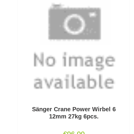
Grundfutter Friedfisch
Gummifische und Shads
Gummistiefel
Gummistopper und Perlen
Haken zum Fliegen binden lose
Hakenbinder
Hakenlöser
Hakenschärfer
Sänger Crane Power Wirbel 6
Hakensets
12mm 27kg 6pcs.
Handschuhe