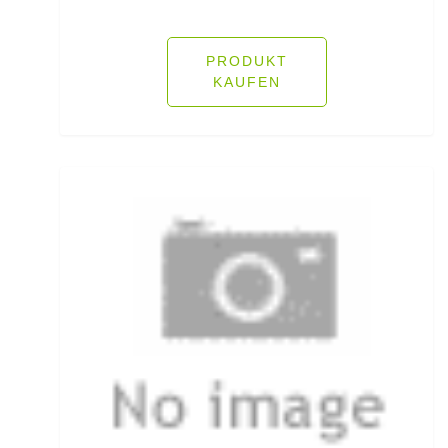
Köderfisch-Systeme
Ködersets
PRODUKT
KAUFEN
Komplettanzüge
Kreuzwirbel
Kühlboxen & -taschen
Kunststoffboxen
Kurze Hosen
Kurzvorfächer mit Drilling
Lampen und Kopflampen
Liegen