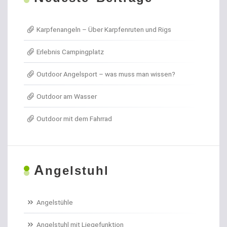
Allroundhaken lose
Karpfenangeln – Über Karpfenruten und Rigs
Angel- / Jagd- & Outdoormesser
Erlebnis Campingplatz
Angelkoffer
Outdoor Angelsport – was muss man wissen?
Angelrollen für das Forellenangeln
Outdoor am Wasser
Angelschirme
Outdoor mit dem Fahrrad
Angelschnur Aal
Angelschnur Dorsch
A
ngelstuhl
Angelschnur Feedern
Angelschnur Forellen
Angelstühle
Angelschnur Hecht
Angelstuhl mit Liegefunktion