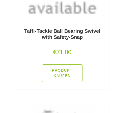
Lockstoff Spray
Lose Haken für Forellen
Madenhaken gebunden
Taffi-Tackle Ball Bearing Swivel
with Safety-Snap
Madenringe
€
71,00
Maishaken gebunden
Marker
PRODUKT
Matchruten
KAUFEN
Meereshaken lose
Messerzubehör
Meterware Stahl/Hardmono