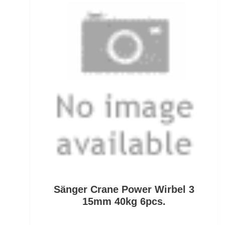
Fertig montierte Gummifische
Fertigangeln
Fertige Meeresvorfächer
Feststellposen
Filetiermesser
Fischtöter
Fischwaagen
Flat/Pear Lead
Sänger Crane Power Wirbel 3
Fliegen
15mm 40kg 6pcs.
Fliegenrollen