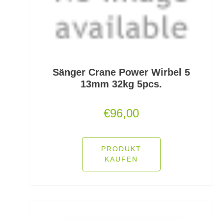
Freilaufrollen
Friedfischhaken gebunden
Friedfischposen
Friedfischruten
Sänger Crane Power Wirbel 5
13mm 32kg 5pcs.
Frontbremsrollen
€
96,00
Futterkomponenten
Gaff & Lipgrips
PRODUKT
Geflochtene Schnüre
KAUFEN
Glasgewichte/Rasseln
Großfisch- und Meeresrollen