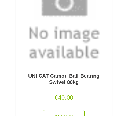
Scherbrett
Schlafsäcke
Schlagschnüre
Schleienhaken gebunden
Schleppbleie
Schleuder/Catapult
Schnurabsenkbleie
UNI CAT Camou Ball Bearing
Swivel 80kg
Schnuraufspulhilfen
€
40,00
Schnuraufwickler
Schnurzähler / Linecounter