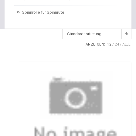
Dropshot gebunden
Spinnrolle für Spinnrute
Dropshot Haken
Echolote
Standardsortierung
Eimer / Köderfischeimer
ANZEIGEN:
12
24
ALLE:
Eisruten
Elektrische Multirollen
Elektromotor Ersatzteile
Elektromotoren
Elektroposen
Ersatzspulen