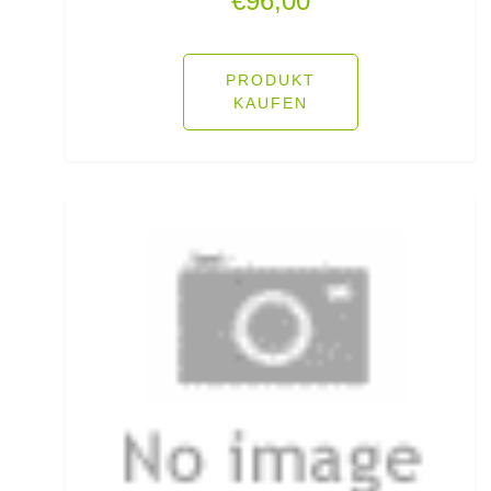
€
96,00
Hechtruten
Heckbremsrollen
PRODUKT
KAUFEN
High Grip Lead
Hosen
Inline Flat Pear Lead
Inline Lead
Inline Posen
Inliner Ruten
Insektenschutz
Jacken