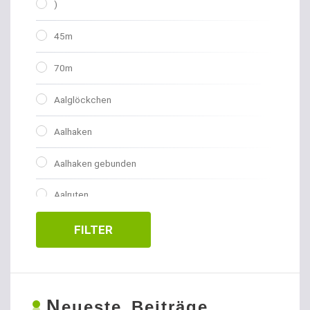
)
45m
70m
Aalglöckchen
Aalhaken
Aalhaken gebunden
Aalruten
Abhakmatten
FILTER
Adventskalender
Allroundhaken gebunden
N
eueste Beiträge