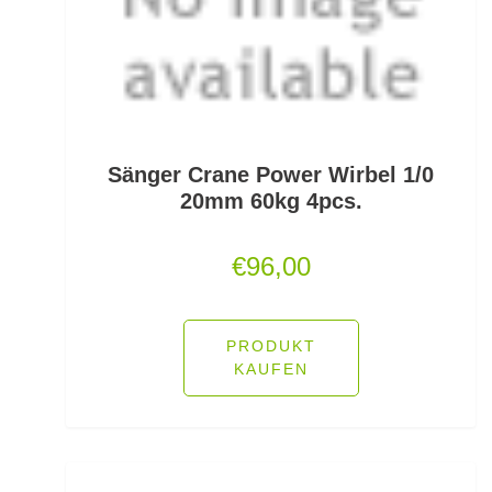
Fallbissanzeiger
Feeder Bleie
Feederhaken gebunden
Feederhaken lose
Sänger Crane Power Wirbel 1/0
20mm 60kg 4pcs.
Feederkörbe
€
96,00
Feederrollen
Feederruten
PRODUKT
Feederspitzen
KAUFEN
Feedervorfach
Felchen Renken Hegenen