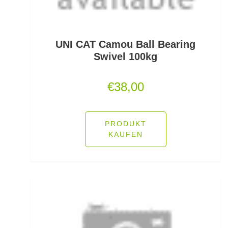
Polo Shirts
Pop Up Boilies
UNI CAT Camou Ball Bearing
Popper
Swivel 100kg
Posenadapter
€
38,00
Posensets
Powerbait Natural Scent
PRODUKT
KAUFEN
Powerbait- Select Glitter Trout Bait
Powerbait- Select Glitter Turbo Dough
Powerbait-Double Glitter Twist
Powerbait-Glow in the Dark Trout Bait