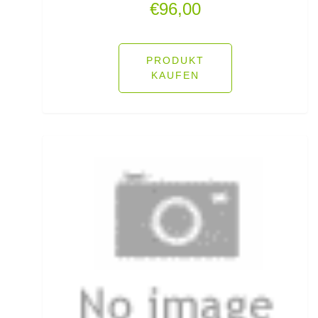
€
96,00
Fliegenruten
Fliegenschnüre
PRODUKT
KAUFEN
Fliegenzubehör
Fluorocarbon
Forellenhaken gebunden
Forellenhaken lose
Forellenkescher
Forellenposen
Forellenruten