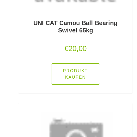
Rutenauflagen Feedern
UNI CAT Camou Ball Bearing
Rutenhalter für Wände/Boot
Swivel 65kg
Rutenklettbänder
€
20,00
Rutenständer
Rutentaschen bis 1
PRODUKT
KAUFEN
Rutentaschen für Karpfenangler
Rutentaschen größer als 1
Sbirolinos schwimmend
Sbirolinos sinkend