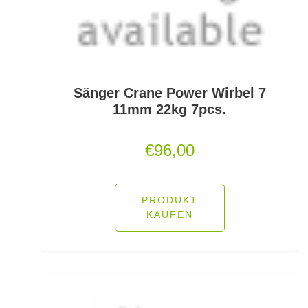
Jerkbaitruten
Jerkbaits
Kapselrollen
Sänger Crane Power Wirbel 7
11mm 22kg 7pcs.
Karpfenhaken gebunden
€
96,00
Karpfenhaken lose
Karpfenkescher
PRODUKT
Karpfenliegen
KAUFEN
Karpfenrollen
Karpfenruten
Karpfenstühle