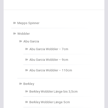
Baitcastrollen
Baitcastruten
Mepps Spinner
Baitformer für Forellenteig
Wobbler
Abu Garcia
Banksticks/Erdspeere
Abu Garcia Wobbler – 7cm
Barrows & Trolleys
Abu Garcia Wobbler – 9cm
Barschhaken gebunden
Abu Garcia Wobbler – 110cm
Barschruten
Berkley
Bauchtaschen
Berkley Wobbler Länge bis 3,5cm
Bedchairs
Berkley Wobbler Länge 5cm