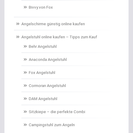
Bivvy von Fox
Campinggeschirr
Carp Care
Angelschirme günstig online kaufen
Castingsport
Angelstuhl online kaufen – Tipps zum Kauf
Behr Angelstuhl
Chatterbaits / Spinnerbaits
Anaconda Angelstuhl
Cheburashka Bleie
Fox Angelstuhl
Combos Rute/Rolle
Cormoran Angelstuhl
Daypacks
DAM Angelstuhl
Distance Inline Lead
Sitzkiepe – die perfekte Combi
Doppelhaken/Ryderhaken lose
Campingstuhl zum Angeln
Doppelwirbel