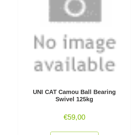
Pullover/Hoodies
PVA
Quetschhülsen
Raubfischposen
Raubfischruten
Räuchern
Ready Rigs
UNI CAT Camou Ball Bearing
Swivel 125kg
Reiserucksäcke
€
59,00
Reiseruten
Rodpod Zubehör