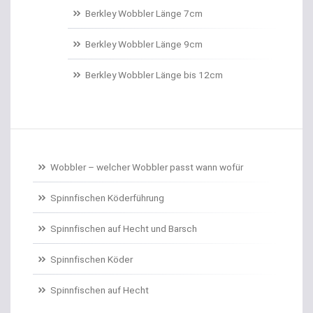
Belly Boote / Boote
Berkley Wobbler Länge 7cm
Belüftungspumpen
Berkley Wobbler Länge 9cm
Berkley Trout Bait Standard
Berkley Wobbler Länge bis 12cm
Bienenmaden/Lachseier
Birnenbleie
Bissanzeiger
Wobbler – welcher Wobbler passt wann wofür
Bivytable
Spinnfischen Köderführung
Bleisets
Spinnfischen auf Hecht und Barsch
Spinnfischen Köder
Blinker
Spinnfischen auf Hecht
Bodentaster