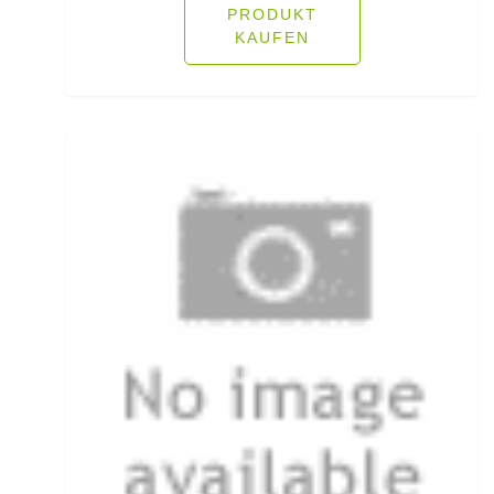
PRODUKT
Rodpods
KAUFEN
Rollen für das Aalangeln
Rollen- und Schnurpflege
Rolling Wirbel
Rolling Wirbel mit Fast Lock Snap
Rotaugenhaken gebunden
Rucksäcke für Angler
Rucksackzubehör
Rundkopf Jig Heads
Rutenauflagen