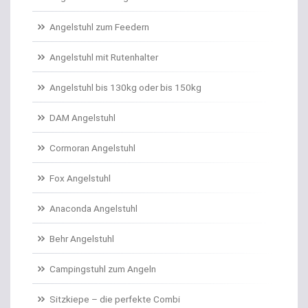
Angelschnur Karpfen geflochten
Angelstuhl zum Feedern
Angelschnur Karpfen monofil
Angelstuhl mit Rutenhalter
Angelschnur Waller
Angelstuhl bis 130kg oder bis 150kg
Angelschnur Zander/Barsch
DAM Angelstuhl
Angelstühle
Cormoran Angelstuhl
Angelstuhl Behr
Fox Angelstuhl
Anaconda Angelstuhl
Anti Tangle Booms
Behr Angelstuhl
Assist Hooks
Campingstuhl zum Angeln
Auftriebskugeln
Sitzkiepe – die perfekte Combi
Auftriebssysteme für Köder