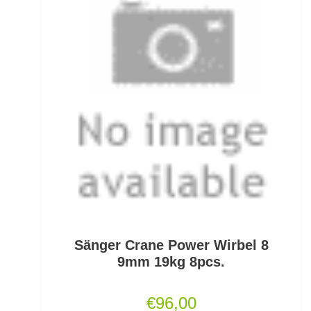
Kescherköpfe
Kescherstäbe
Kleinteil- und Zubehörtaschen
Kleinteile Righerstellung
Klonk Blei
Knetblei/Tungsten
Knicklichter
Sänger Crane Power Wirbel 8
Knicklichtposen
9mm 19kg 8pcs.
Köder Dips
€
96,00