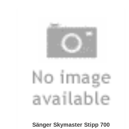
Ködersets
Komplettanzüge
Kreuzwirbel
Kühlboxen & -taschen
Kunststoffboxen
Kurze Hosen
Kurzvorfächer mit Drilling
Lampen und Kopflampen
Liegen
Lockstoff Spray
Sänger Skymaster Stipp 700