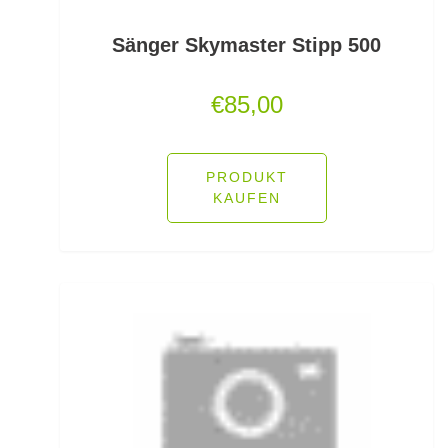
Jerkbaits
Sänger Skymaster Stipp 500
Kapselrollen
€
85,00
Karpfenhaken gebunden
Karpfenhaken lose
PRODUKT
KAUFEN
Karpfenkescher
Karpfenliegen
Karpfenrollen
Karpfenruten
Karpfenstühle