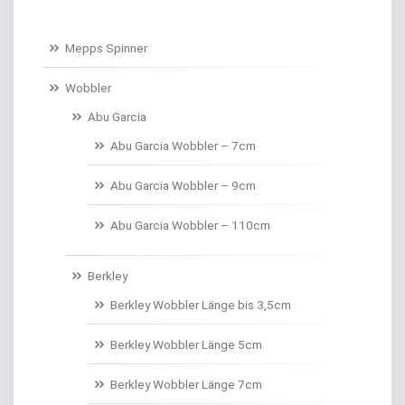
Baitcastruten
Mepps Spinner
Baitformer für Forellenteig
Wobbler
Abu Garcia
Banksticks/Erdspeere
Abu Garcia Wobbler – 7cm
Barrows & Trolleys
Abu Garcia Wobbler – 9cm
Barschhaken gebunden
Abu Garcia Wobbler – 110cm
Barschruten
Berkley
Bauchtaschen
Berkley Wobbler Länge bis 3,5cm
Bedchairs
Berkley Wobbler Länge 5cm
Belly Boote / Boote
Berkley Wobbler Länge 7cm