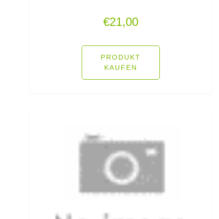
Lose Haken für Forellen
€
21,00
Madenhaken gebunden
PRODUKT
Madenringe
KAUFEN
Maishaken gebunden
Marker
Matchruten
Meereshaken lose
Messerzubehör
Meterware Stahl/Hardmono
Mini Boilies