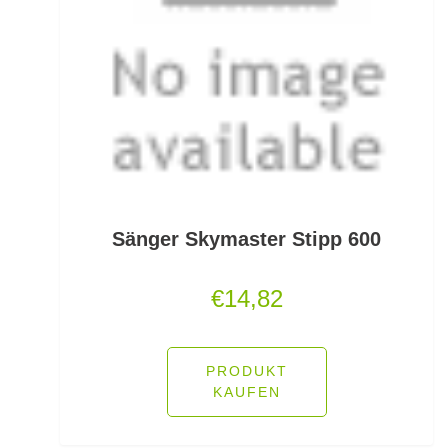
Kescherköpfe
Kescherstäbe
Kleinteil- und Zubehörtaschen
Kleinteile Righerstellung
Klonk Blei
Knetblei/Tungsten
Sänger Skymaster Stipp 600
Knicklichter
€
14,82
Knicklichtposen
Köder Dips
PRODUKT
KAUFEN
Köderfisch-Systeme