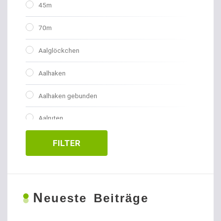
45m
70m
Aalglöckchen
Aalhaken
Aalhaken gebunden
Aalruten
Abhakmatten
FILTER
Adventskalender
Allroundhaken gebunden
N
eueste Beiträge
Allroundhaken lose