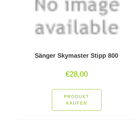
Monofile & Fluorocarbon Schnüre
Montagezubehör Raubfische
Multirollen/Trollingrollen
Multitools
Sänger Skymaster Stipp 800
Mützen und Caps
€
28,00
Naturköderimitationen
PRODUKT
No Knot Link
KAUFEN
Oberflächenangelei Karpfen
Offsethaken