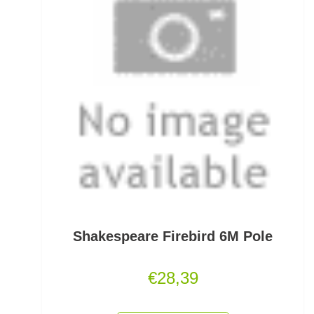
Rollen für das Aalangeln
Rollen- und Schnurpflege
Rolling Wirbel
Rolling Wirbel mit Fast Lock Snap
Rotaugenhaken gebunden
Rucksäcke für Angler
Rucksackzubehör
Shakespeare Firebird 6M Pole
Rundkopf Jig Heads
€
28,39
Rutenauflagen
Rutenauflagen Feedern