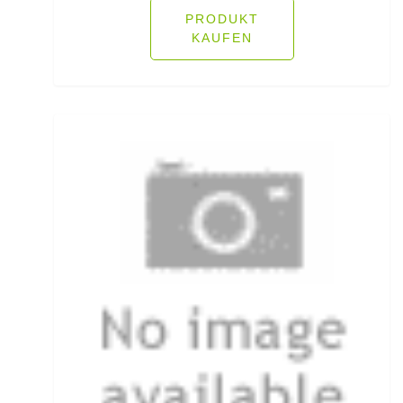
PRODUKT
KAUFEN
Rutenhalter für Wände/Boot
Rutenklettbänder
Rutenständer
Rutentaschen bis 1
Rutentaschen für Karpfenangler
Rutentaschen größer als 1
Sbirolinos schwimmend
Sbirolinos sinkend
Scherbrett