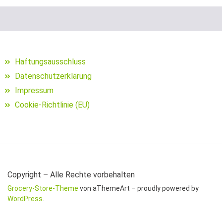
Schuhe für Angler
Segelposen
Setzkescher
Haftungsausschluss
Datenschutzerklärung
Setzkescherblei
Impressum
Sitzkiepen und Zubehör
Cookie-Richtlinie (EU)
Snaps
Sonnen- und Polarisationsbrillen
Sonstige Bleie
Copyright – Alle Rechte vorbehalten
Grocery-Store-Theme
von aThemeArt – proudly powered by
sonstige Hakenköder (Dumbells
WordPress
.
Sonstige Jig Heads