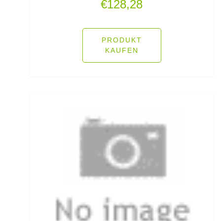
€
128,28
Pop Up Boilies
Popper
PRODUKT
KAUFEN
Posenadapter
Posensets
Powerbait Natural Scent
Powerbait- Select Glitter Trout Bait
Powerbait- Select Glitter Turbo Dough
Powerbait-Double Glitter Twist
Powerbait-Glow in the Dark Trout Bait
Pullover/Hoodies