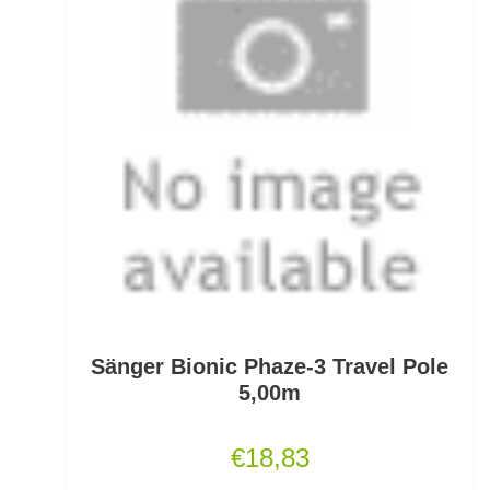
Fertigangeln
Fertige Meeresvorfächer
Feststellposen
Filetiermesser
Fischtöter
Fischwaagen
Flat/Pear Lead
Sänger Bionic Phaze-3 Travel Pole
Fliegen
5,00m
Fliegenrollen
€
18,83
Fliegenruten