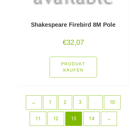
Schlafsäcke
Schlagschnüre
Shakespeare Firebird 8M Pole
Schleienhaken gebunden
€
32,07
Schleppbleie
Schleuder/Catapult
PRODUKT
KAUFEN
Schnurabsenkbleie
Schnuraufspulhilfen
Schnuraufwickler
←
1
2
3
…
10
Schnurzähler / Linecounter
11
12
13
14
→
Schraubjigheads