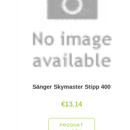
Gummifische und Shads
Gummistiefel
Gummistopper und Perlen
Haken zum Fliegen binden lose
Hakenbinder
Hakenlöser
Hakenschärfer
Sänger Skymaster Stipp 400
Hakensets
€
13,14
Handschuhe
Hechtruten
PRODUKT