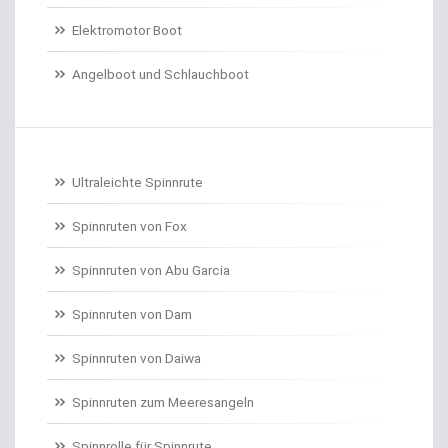
Elektromotor Boot
Dorschrollen
Angelboot und Schlauchboot
Dorschruten
Drillgürtel
Drillinge und Doppelhaken
Ultraleichte Spinnrute
Drop Shot Bleie
Spinnruten von Fox
Spinnruten von Abu Garcia
Drop Shot Gummiköder
Spinnruten von Dam
Drop Shot Haken
Spinnruten von Daiwa
Drop Shot Ruten
Spinnruten zum Meeresangeln
Dropshot gebunden
Spinnrolle für Spinnrute