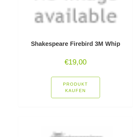
PVA
Quetschhülsen
Raubfischposen
Shakespeare Firebird 3M Whip
Raubfischruten
€
19,00
Räuchern
Ready Rigs
PRODUKT
KAUFEN
Reiserucksäcke
Reiseruten
Rodpod Zubehör
Rodpods