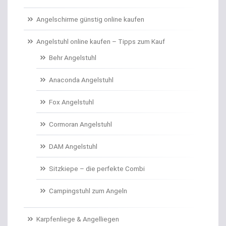
Carp Care
Angelschirme günstig online kaufen
Castingsport
Angelstuhl online kaufen – Tipps zum Kauf
Behr Angelstuhl
Chatterbaits / Spinnerbaits
Anaconda Angelstuhl
Cheburashka Bleie
Fox Angelstuhl
Combos Rute/Rolle
Cormoran Angelstuhl
Daypacks
DAM Angelstuhl
Distance Inline Lead
Sitzkiepe – die perfekte Combi
Doppelhaken/Ryderhaken lose
Campingstuhl zum Angeln
Doppelwirbel
Karpfenliege & Angelliegen
Doradenhaken gebunden