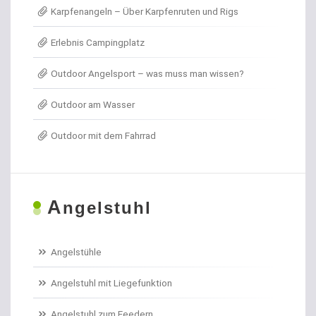
Karpfenangeln – Über Karpfenruten und Rigs
Angel- / Jagd- & Outdoormesser
Erlebnis Campingplatz
Angelkoffer
Outdoor Angelsport – was muss man wissen?
Angelrollen für das Forellenangeln
Outdoor am Wasser
Angelschirme
Outdoor mit dem Fahrrad
Angelschnur Aal
Angelschnur Dorsch
A
ngelstuhl
Angelschnur Feedern
Angelschnur Forellen
Angelstühle
Angelschnur Hecht
Angelstuhl mit Liegefunktion
Angelschnur Karpfen geflochten
Angelstuhl zum Feedern