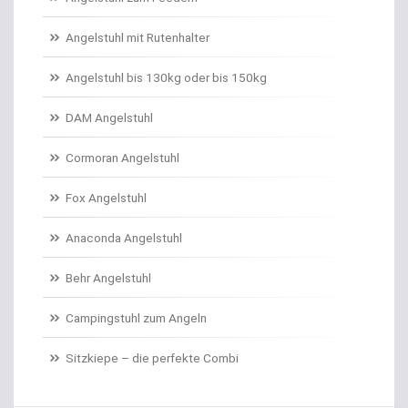
Angelschnur Karpfen monofil
Angelstuhl mit Rutenhalter
Angelschnur Waller
Angelstuhl bis 130kg oder bis 150kg
Angelschnur Zander/Barsch
DAM Angelstuhl
Angelstühle
Cormoran Angelstuhl
Angelstuhl Behr
Fox Angelstuhl
Anaconda Angelstuhl
Anti Tangle Booms
Behr Angelstuhl
Assist Hooks
Campingstuhl zum Angeln
Auftriebskugeln
Sitzkiepe – die perfekte Combi
Auftriebssysteme für Köder
Baitcastrollen