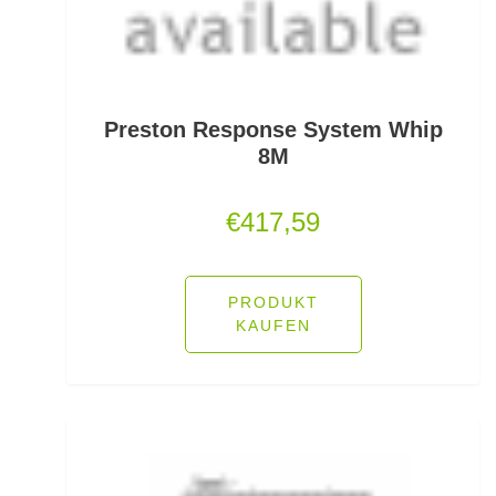
Feeder Bleie
Feederhaken gebunden
Feederhaken lose
Preston Response System Whip
8M
Feederkörbe
€
417,59
Feederrollen
Feederruten
PRODUKT
Feederspitzen
KAUFEN
Feedervorfach
Felchen Renken Hegenen
Fertig montierte Gummifische