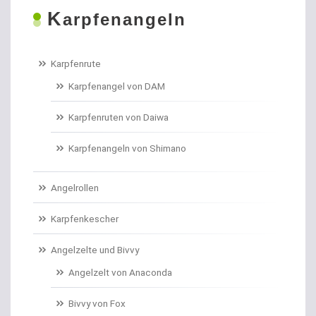
K
Boilies
arpfenangeln
Bologneseruten
Karpfenrute
Boots- und Meeresruten
Karpfenangel von DAM
Bootszubehör
Karpfenruten von Daiwa
Brandungs- / Weitwurfrollen
Karpfenangeln von Shimano
Brandungsbleie
Angelrollen
Brandungsruten
Karpfenkescher
Brassenhaken gebunden
Angelzelte und Bivvy
Angelzelt von Anaconda
Brothaken gebunden
Bivvy von Fox
Campinggeschirr