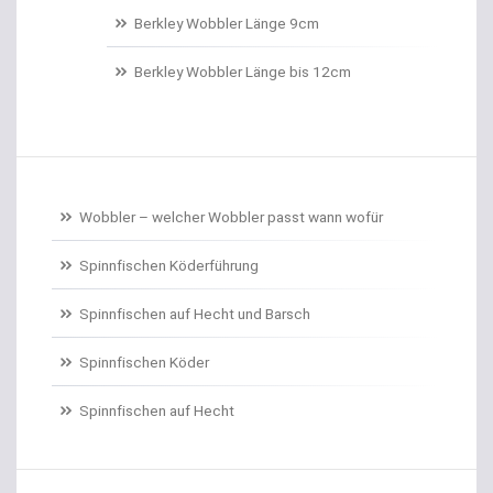
Belüftungspumpen
Berkley Wobbler Länge 9cm
Berkley Trout Bait Standard
Berkley Wobbler Länge bis 12cm
Bienenmaden/Lachseier
Birnenbleie
Bissanzeiger
Wobbler – welcher Wobbler passt wann wofür
Bivytable
Spinnfischen Köderführung
Bleisets
Spinnfischen auf Hecht und Barsch
Spinnfischen Köder
Blinker
Spinnfischen auf Hecht
Bodentaster
Boiliehaken gebunden