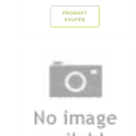
Fliegenschnüre
PRODUKT
KAUFEN
Fliegenzubehör
Fluorocarbon
Forellenhaken gebunden
Forellenhaken lose
Forellenkescher
Forellenposen
Forellenruten
Freilaufrollen