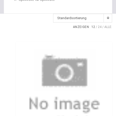
Dropshot Haken
Echolote
Standardsortierung
Eimer / Köderfischeimer
ANZEIGEN:
12
24
ALLE:
Eisruten
Elektrische Multirollen
Elektromotor Ersatzteile
Elektromotoren
Elektroposen
Ersatzspulen
Fallbissanzeiger