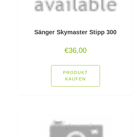
Friedfischhaken gebunden
Friedfischposen
Friedfischruten
Sänger Skymaster Stipp 300
Frontbremsrollen
€
36,00
Futterkomponenten
Gaff & Lipgrips
PRODUKT
KAUFEN
Geflochtene Schnüre
Glasgewichte/Rasseln
Großfisch- und Meeresrollen
Grundfutter Friedfisch