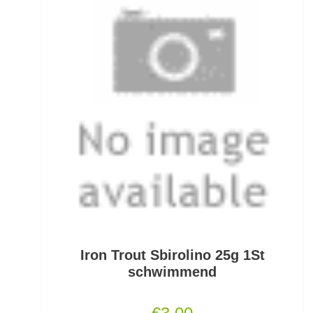
Grundfutter Friedfisch
Gummifische und Shads
Gummistiefel
Gummistopper und Perlen
Haken zum Fliegen binden lose
Hakenbinder
Hakenlöser
Hakenschärfer
Iron Trout Sbirolino 25g 1St
Hakensets
schwimmend
Handschuhe