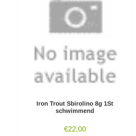
Mini Boilies
Monofile & Fluorocarbon Schnüre
Montagezubehör Raubfische
Multirollen/Trollingrollen
Multitools
Mützen und Caps
Naturköderimitationen
Iron Trout Sbirolino 8g 1St
No Knot Link
schwimmend
Oberflächenangelei Karpfen
€
22,00
Offsethaken