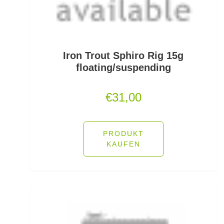
Polo Shirts
Pop Up Boilies
Popper
Iron Trout Sphiro Rig 15g
floating/suspending
Posenadapter
€
31,00
Posensets
Powerbait Natural Scent
PRODUKT
Powerbait- Select Glitter Trout Bait
KAUFEN
Powerbait- Select Glitter Turbo Dough
Powerbait-Double Glitter Twist
Powerbait-Glow in the Dark Trout Bait