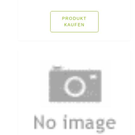
Köderfisch-Systeme
Ködersets
PRODUKT
KAUFEN
Komplettanzüge
Kreuzwirbel
Kühlboxen & -taschen
Kunststoffboxen
Kurze Hosen
Kurzvorfächer mit Drilling
Lampen und Kopflampen
Liegen