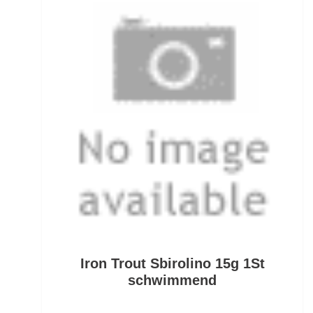
Fertig montierte Gummifische
Fertigangeln
Fertige Meeresvorfächer
Feststellposen
Filetiermesser
Fischtöter
Fischwaagen
Flat/Pear Lead
Iron Trout Sbirolino 15g 1St
Fliegen
schwimmend
Fliegenrollen