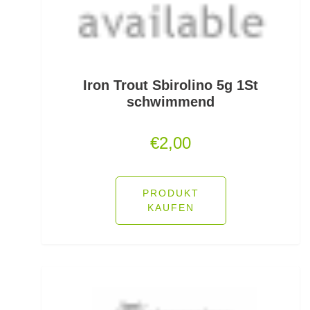
Lockstoff Spray
Lose Haken für Forellen
Madenhaken gebunden
Iron Trout Sbirolino 5g 1St
schwimmend
Madenringe
€
2,00
Maishaken gebunden
Marker
PRODUKT
Matchruten
KAUFEN
Meereshaken lose
Messerzubehör
Meterware Stahl/Hardmono