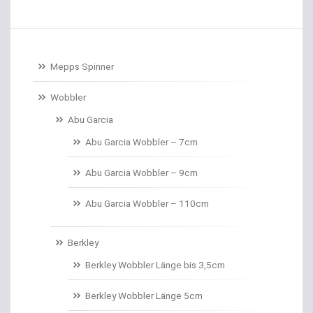
Baitcastrollen
Baitcastruten
Mepps Spinner
Baitformer für Forellenteig
Wobbler
Abu Garcia
Banksticks/Erdspeere
Abu Garcia Wobbler – 7cm
Barrows & Trolleys
Abu Garcia Wobbler – 9cm
Barschhaken gebunden
Abu Garcia Wobbler – 110cm
Barschruten
Berkley
Bauchtaschen
Berkley Wobbler Länge bis 3,5cm
Bedchairs
Berkley Wobbler Länge 5cm