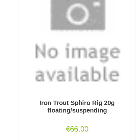
Pullover/Hoodies
PVA
Quetschhülsen
Raubfischposen
Raubfischruten
Räuchern
Ready Rigs
Iron Trout Sphiro Rig 20g
Reiserucksäcke
floating/suspending
Reiseruten
€
66,00
Rodpod Zubehör