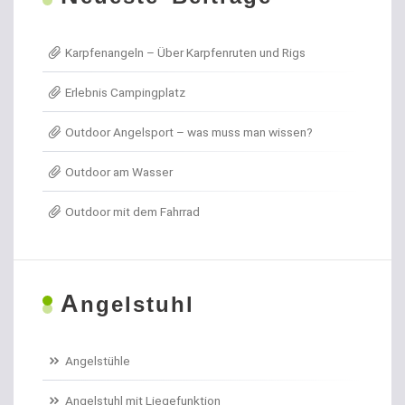
Allroundhaken lose
Karpfenangeln – Über Karpfenruten und Rigs
Angel- / Jagd- & Outdoormesser
Erlebnis Campingplatz
Angelkoffer
Outdoor Angelsport – was muss man wissen?
Angelrollen für das Forellenangeln
Outdoor am Wasser
Angelschirme
Outdoor mit dem Fahrrad
Angelschnur Aal
Angelschnur Dorsch
A
ngelstuhl
Angelschnur Feedern
Angelschnur Forellen
Angelstühle
Angelschnur Hecht
Angelstuhl mit Liegefunktion