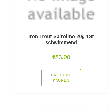
Freilaufrollen
Friedfischhaken gebunden
Friedfischposen
Friedfischruten
Iron Trout Sbirolino 20g 1St
schwimmend
Frontbremsrollen
€
83,00
Futterkomponenten
Gaff & Lipgrips
PRODUKT
Geflochtene Schnüre
KAUFEN
Glasgewichte/Rasseln
Großfisch- und Meeresrollen