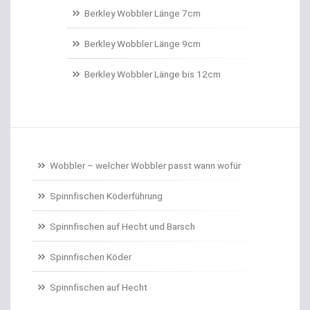
Belly Boote / Boote
Berkley Wobbler Länge 7cm
Belüftungspumpen
Berkley Wobbler Länge 9cm
Berkley Trout Bait Standard
Berkley Wobbler Länge bis 12cm
Bienenmaden/Lachseier
Birnenbleie
Bissanzeiger
Wobbler – welcher Wobbler passt wann wofür
Bivytable
Spinnfischen Köderführung
Bleisets
Spinnfischen auf Hecht und Barsch
Spinnfischen Köder
Blinker
Spinnfischen auf Hecht
Bodentaster