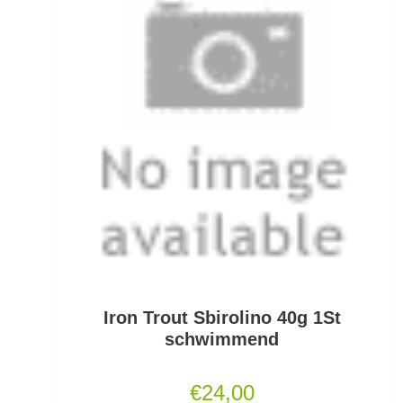
Kescherköpfe
Kescherstäbe
Kleinteil- und Zubehörtaschen
Kleinteile Righerstellung
Klonk Blei
Knetblei/Tungsten
Knicklichter
Iron Trout Sbirolino 40g 1St
Knicklichtposen
schwimmend
Köder Dips
€
24,00