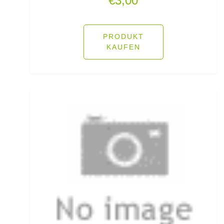
€
3,00
Hechtruten
Heckbremsrollen
PRODUKT
KAUFEN
High Grip Lead
Hosen
Inline Flat Pear Lead
Inline Lead
Inline Posen
Inliner Ruten
Insektenschutz
Jacken