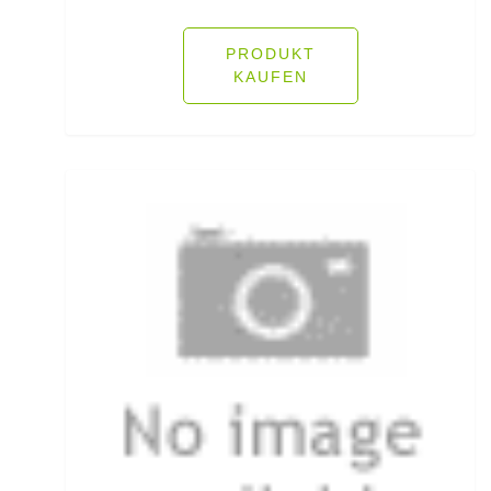
Öhrhaken lose
PRODUKT
KAUFEN
Öle/Lockstoffe/Flavours
Packsäcke & Dry Säcke
Partikel
Pellets
Pilker
Pilotkugeln
Plätchenhaken lose
Plattfischhaken gebunden