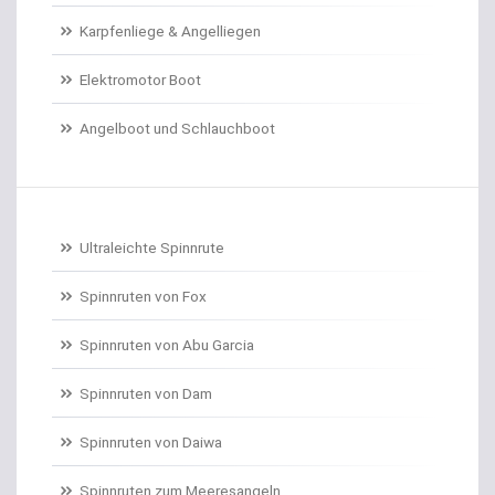
Karpfenliege & Angelliegen
Doradenhaken gebunden
Elektromotor Boot
Dorschrollen
Angelboot und Schlauchboot
Dorschruten
Drillgürtel
Drillinge und Doppelhaken
Ultraleichte Spinnrute
Drop Shot Bleie
Spinnruten von Fox
Spinnruten von Abu Garcia
Drop Shot Gummiköder
Spinnruten von Dam
Drop Shot Haken
Spinnruten von Daiwa
Drop Shot Ruten
Spinnruten zum Meeresangeln