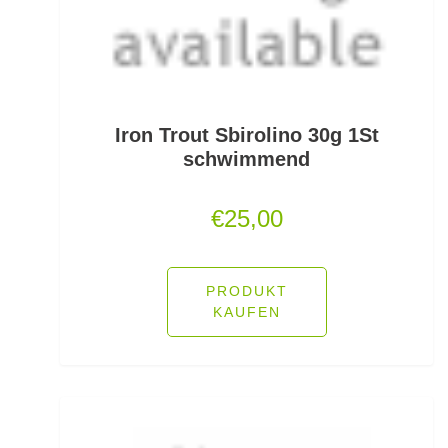
Jerkbaitruten
Jerkbaits
Kapselrollen
Iron Trout Sbirolino 30g 1St
schwimmend
Karpfenhaken gebunden
€
25,00
Karpfenhaken lose
Karpfenkescher
PRODUKT
Karpfenliegen
KAUFEN
Karpfenrollen
Karpfenruten
Karpfenstühle