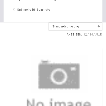
Dropshot gebunden
Spinnrolle für Spinnrute
Dropshot Haken
Echolote
Standardsortierung
Eimer / Köderfischeimer
ANZEIGEN:
12
24
ALLE:
Eisruten
Elektrische Multirollen
Elektromotor Ersatzteile
Elektromotoren
Elektroposen
Ersatzspulen