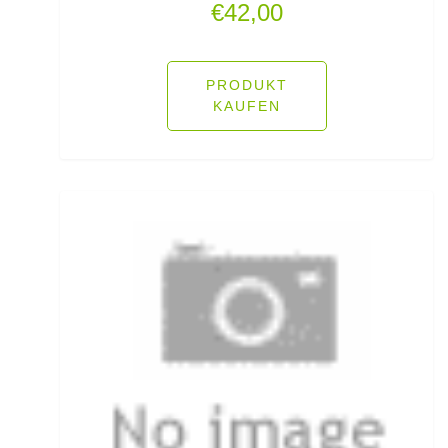
€
42,00
Fliegenruten
Fliegenschnüre
PRODUKT
KAUFEN
Fliegenzubehör
Fluorocarbon
Forellenhaken gebunden
Forellenhaken lose
Forellenkescher
Forellenposen
Forellenruten