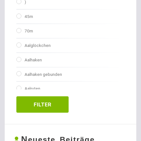
)
45m
70m
Aalglöckchen
Aalhaken
Aalhaken gebunden
Aalruten
Abhakmatten
FILTER
Adventskalender
Allroundhaken gebunden
N
eueste Beiträge