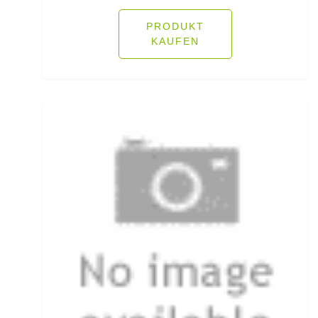
Rodpods
PRODUKT
KAUFEN
Rollen für das Aalangeln
Rollen- und Schnurpflege
Rolling Wirbel
Rolling Wirbel mit Fast Lock Snap
Rotaugenhaken gebunden
Rucksäcke für Angler
Rucksackzubehör
Rundkopf Jig Heads
Rutenauflagen