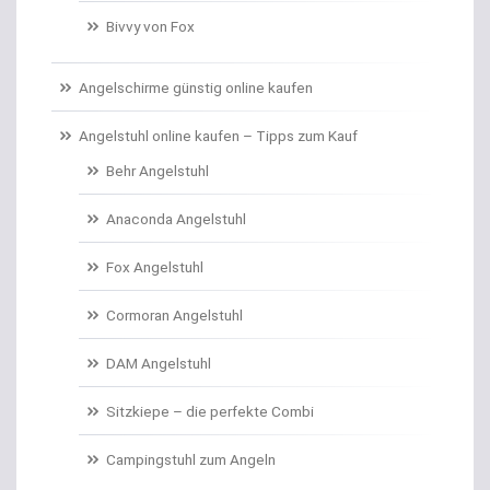
Bivvy von Fox
Campinggeschirr
Carp Care
Angelschirme günstig online kaufen
Castingsport
Angelstuhl online kaufen – Tipps zum Kauf
Behr Angelstuhl
Chatterbaits / Spinnerbaits
Anaconda Angelstuhl
Cheburashka Bleie
Fox Angelstuhl
Combos Rute/Rolle
Cormoran Angelstuhl
Daypacks
DAM Angelstuhl
Distance Inline Lead
Sitzkiepe – die perfekte Combi
Doppelhaken/Ryderhaken lose
Campingstuhl zum Angeln
Doppelwirbel