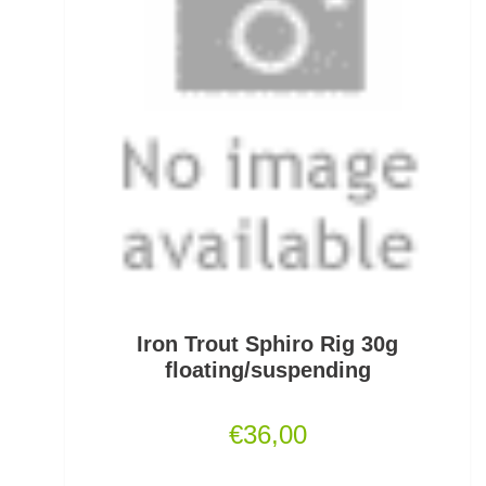
Scherbrett
Schlafsäcke
Schlagschnüre
Schleienhaken gebunden
Schleppbleie
Schleuder/Catapult
Schnurabsenkbleie
Iron Trout Sphiro Rig 30g
Schnuraufspulhilfen
floating/suspending
Schnuraufwickler
€
36,00
Schnurzähler / Linecounter