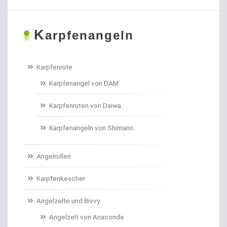
Boiliehaken gebunden
K
Boilies
arpfenangeln
Bologneseruten
Karpfenrute
Boots- und Meeresruten
Karpfenangel von DAM
Bootszubehör
Karpfenruten von Daiwa
Brandungs- / Weitwurfrollen
Karpfenangeln von Shimano
Brandungsbleie
Angelrollen
Brandungsruten
Karpfenkescher
Brassenhaken gebunden
Angelzelte und Bivvy
Angelzelt von Anaconda
Brothaken gebunden