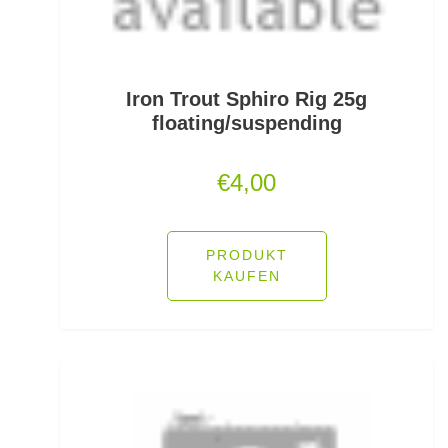
Rutenauflagen Feedern
Rutenhalter für Wände/Boot
Iron Trout Sphiro Rig 25g
floating/suspending
Rutenklettbänder
€
4,00
Rutenständer
Rutentaschen bis 1
PRODUKT
Rutentaschen für Karpfenangler
KAUFEN
Rutentaschen größer als 1
Sbirolinos schwimmend
Sbirolinos sinkend