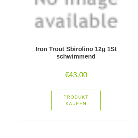
Fallbissanzeiger
Feeder Bleie
Feederhaken gebunden
Feederhaken lose
Iron Trout Sbirolino 12g 1St
schwimmend
Feederkörbe
€
43,00
Feederrollen
Feederruten
PRODUKT
Feederspitzen
KAUFEN
Feedervorfach
Felchen Renken Hegenen