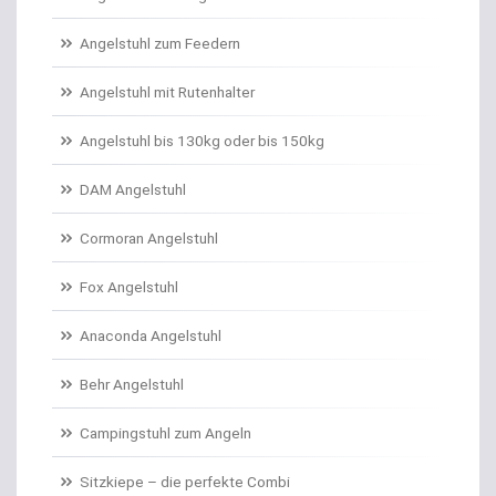
Angelschnur Karpfen geflochten
Angelstuhl zum Feedern
Angelschnur Karpfen monofil
Angelstuhl mit Rutenhalter
Angelschnur Waller
Angelstuhl bis 130kg oder bis 150kg
Angelschnur Zander/Barsch
DAM Angelstuhl
Angelstühle
Cormoran Angelstuhl
Angelstuhl Behr
Fox Angelstuhl
Anaconda Angelstuhl
Anti Tangle Booms
Behr Angelstuhl
Assist Hooks
Campingstuhl zum Angeln
Auftriebskugeln
Sitzkiepe – die perfekte Combi
Auftriebssysteme für Köder