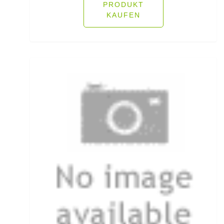
PRODUKT
Pop Up Boilies
KAUFEN
Popper
Posenadapter
Posensets
Powerbait Natural Scent
Powerbait- Select Glitter Trout Bait
Powerbait- Select Glitter Turbo Dough
Powerbait-Double Glitter Twist
Powerbait-Glow in the Dark Trout Bait
Pullover/Hoodies