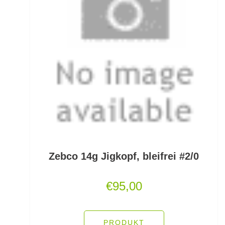
Fertigangeln
Fertige Meeresvorfächer
Feststellposen
Filetiermesser
Fischtöter
Fischwaagen
Flat/Pear Lead
Zebco 14g Jigkopf, bleifrei #2/0
Fliegen
€
95,00
Fliegenrollen
Fliegenruten
PRODUKT