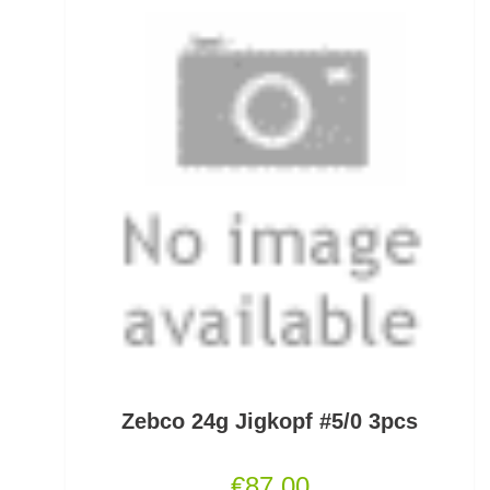
Ködersets
Komplettanzüge
Kreuzwirbel
Kühlboxen & -taschen
Kunststoffboxen
Kurze Hosen
Kurzvorfächer mit Drilling
Lampen und Kopflampen
Liegen
Zebco 24g Jigkopf #5/0 3pcs
Lockstoff Spray
€
87,00