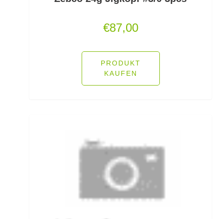
Jerkbaits
€
87,00
Kapselrollen
PRODUKT
Karpfenhaken gebunden
KAUFEN
Karpfenhaken lose
Karpfenkescher
Karpfenliegen
Karpfenrollen
Karpfenruten
Karpfenstühle