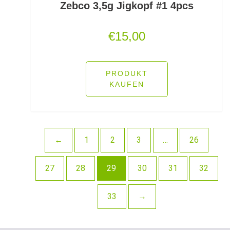
Zebco 3,5g Jigkopf #1 4pcs
Schlafsäcke
Schlagschnüre
€
15,00
Schleienhaken gebunden
PRODUKT
Schleppbleie
KAUFEN
Schleuder/Catapult
Schnurabsenkbleie
←
1
2
3
…
26
Schnuraufspulhilfen
27
28
29
30
31
32
Schnuraufwickler
Schnurzähler / Linecounter
33
→
Schraubjigheads