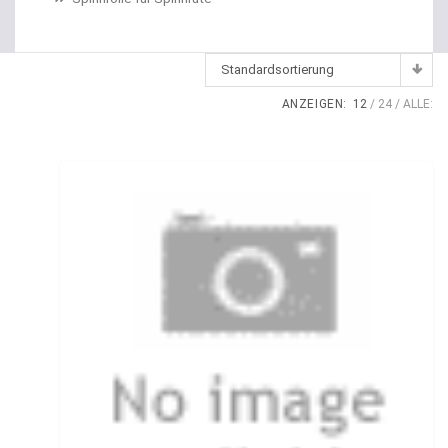
Dropshot Haken
Echolote
Standardsortierung
Eimer / Köderfischeimer
ANZEIGEN:
12
24
ALLE:
Eisruten
Elektrische Multirollen
Elektromotor Ersatzteile
Elektromotoren
Elektroposen
Ersatzspulen
Fallbissanzeiger