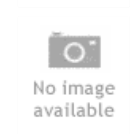
Rutenhalter für Wände/Boot
Rutenklettbänder
Rutenständer
Rutentaschen bis 1
Rutentaschen für Karpfenangler
Rutentaschen größer als 1
Sbirolinos schwimmend
Sbirolinos sinkend
Scherbrett