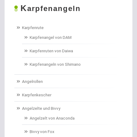
K
Boilies
arpfenangeln
Bologneseruten
Karpfenrute
Boots- und Meeresruten
Karpfenangel von DAM
Bootszubehör
Karpfenruten von Daiwa
Brandungs- / Weitwurfrollen
Karpfenangeln von Shimano
Brandungsbleie
Angelrollen
Brandungsruten
Karpfenkescher
Brassenhaken gebunden
Angelzelte und Bivvy
Angelzelt von Anaconda
Brothaken gebunden
Bivvy von Fox
Campinggeschirr