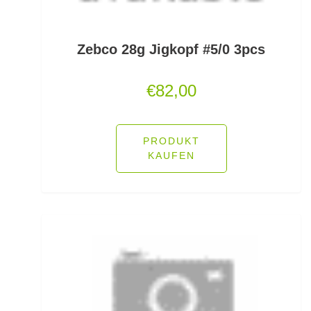
PVA
Zebco 28g Jigkopf #5/0 3pcs
Quetschhülsen
Raubfischposen
€
82,00
Raubfischruten
PRODUKT
Räuchern
KAUFEN
Ready Rigs
Reiserucksäcke
Reiseruten
Rodpod Zubehör
Rodpods