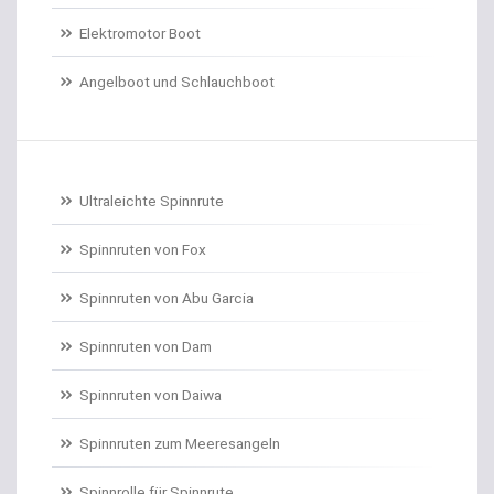
Elektromotor Boot
Dorschrollen
Angelboot und Schlauchboot
Dorschruten
Drillgürtel
Drillinge und Doppelhaken
Ultraleichte Spinnrute
Drop Shot Bleie
Spinnruten von Fox
Spinnruten von Abu Garcia
Drop Shot Gummiköder
Spinnruten von Dam
Drop Shot Haken
Spinnruten von Daiwa
Drop Shot Ruten
Spinnruten zum Meeresangeln
Dropshot gebunden
Spinnrolle für Spinnrute