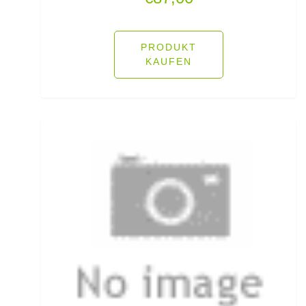
Lose Haken für Forellen
PRODUKT
Madenhaken gebunden
KAUFEN
Madenringe
Maishaken gebunden
Marker
Matchruten
Meereshaken lose
Messerzubehör
Meterware Stahl/Hardmono
Mini Boilies