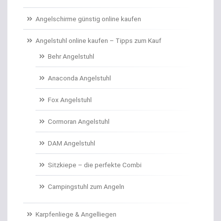
Carp Care
Angelschirme günstig online kaufen
Castingsport
Angelstuhl online kaufen – Tipps zum Kauf
Behr Angelstuhl
Chatterbaits / Spinnerbaits
Anaconda Angelstuhl
Cheburashka Bleie
Fox Angelstuhl
Combos Rute/Rolle
Cormoran Angelstuhl
Daypacks
DAM Angelstuhl
Distance Inline Lead
Sitzkiepe – die perfekte Combi
Doppelhaken/Ryderhaken lose
Campingstuhl zum Angeln
Doppelwirbel
Karpfenliege & Angelliegen
Doradenhaken gebunden