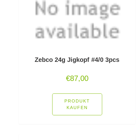
Kescherköpfe
Kescherstäbe
Kleinteil- und Zubehörtaschen
Kleinteile Righerstellung
Klonk Blei
Zebco 24g Jigkopf #4/0 3pcs
Knetblei/Tungsten
€
87,00
Knicklichter
PRODUKT
Knicklichtposen
KAUFEN
Köder Dips
Köderfisch-Systeme