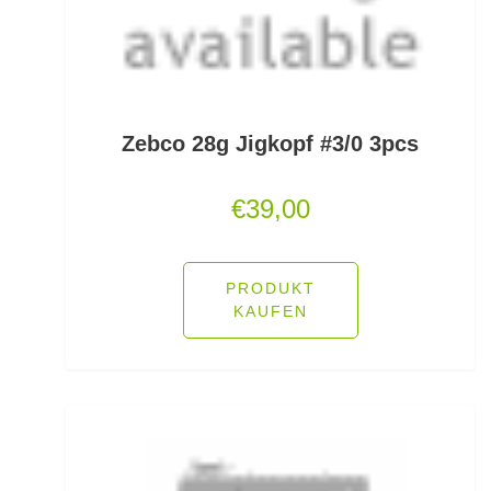
Monofile & Fluorocarbon Schnüre
Montagezubehör Raubfische
Zebco 28g Jigkopf #3/0 3pcs
Multirollen/Trollingrollen
Multitools
€
39,00
Mützen und Caps
PRODUKT
Naturköderimitationen
KAUFEN
No Knot Link
Oberflächenangelei Karpfen
Offsethaken