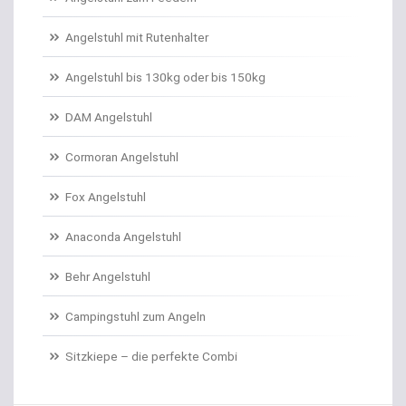
Angelschnur Karpfen monofil
Angelstuhl mit Rutenhalter
Angelschnur Waller
Angelstuhl bis 130kg oder bis 150kg
Angelschnur Zander/Barsch
DAM Angelstuhl
Angelstühle
Cormoran Angelstuhl
Angelstuhl Behr
Fox Angelstuhl
Anaconda Angelstuhl
Anti Tangle Booms
Behr Angelstuhl
Assist Hooks
Campingstuhl zum Angeln
Auftriebskugeln
Sitzkiepe – die perfekte Combi
Auftriebssysteme für Köder
Baitcastrollen