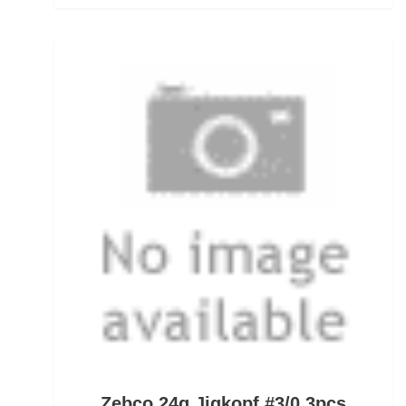
Heckbremsrollen
High Grip Lead
Hosen
Inline Flat Pear Lead
Inline Lead
Inline Posen
Inliner Ruten
Insektenschutz
Jacken
Jerkbaitruten
Zebco 24g Jigkopf #3/0 3pcs