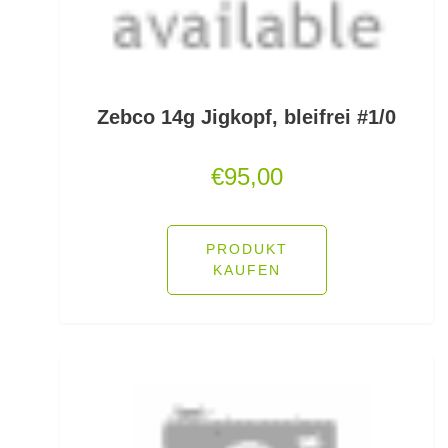
Feeder Bleie
Feederhaken gebunden
Feederhaken lose
Zebco 14g Jigkopf, bleifrei #1/0
Feederkörbe
€
95,00
Feederrollen
Feederruten
PRODUKT
KAUFEN
Feederspitzen
Feedervorfach
Felchen Renken Hegenen
Fertig montierte Gummifische