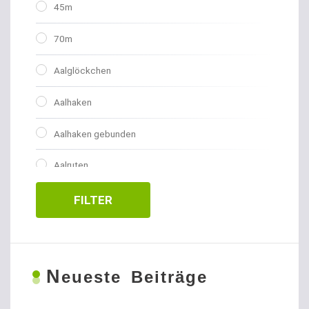
45m
70m
Aalglöckchen
Aalhaken
Aalhaken gebunden
Aalruten
Abhakmatten
FILTER
Adventskalender
Allroundhaken gebunden
N
eueste Beiträge
Allroundhaken lose