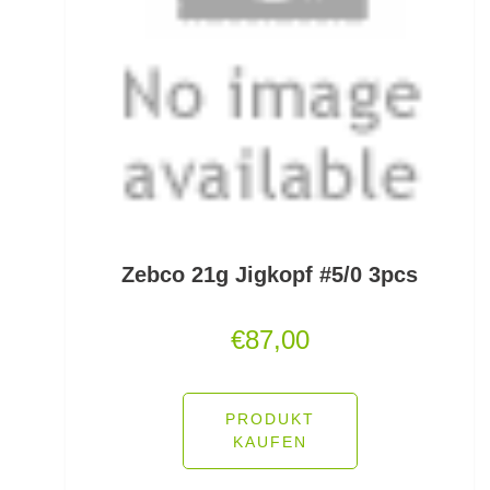
Gummifische und Shads
Gummistiefel
Gummistopper und Perlen
Haken zum Fliegen binden lose
Hakenbinder
Hakenlöser
Zebco 21g Jigkopf #5/0 3pcs
Hakenschärfer
€
87,00
Hakensets
PRODUKT
Handschuhe
KAUFEN
Hechtruten