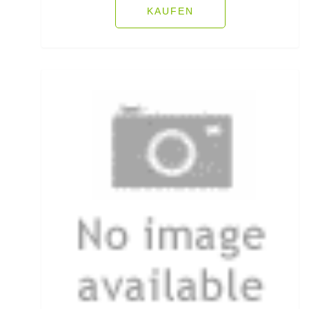
KAUFEN
Fliegenschnüre
Fliegenzubehör
Fluorocarbon
Forellenhaken gebunden
Forellenhaken lose
Forellenkescher
Forellenposen
Forellenruten
Freilaufrollen