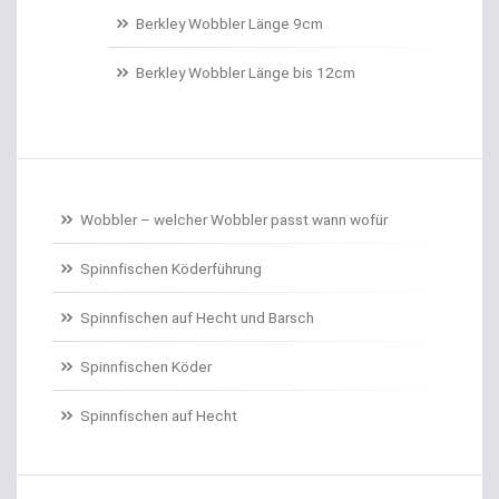
Belüftungspumpen
Berkley Wobbler Länge 9cm
Berkley Trout Bait Standard
Berkley Wobbler Länge bis 12cm
Bienenmaden/Lachseier
Birnenbleie
Bissanzeiger
Wobbler – welcher Wobbler passt wann wofür
Bivytable
Spinnfischen Köderführung
Bleisets
Spinnfischen auf Hecht und Barsch
Spinnfischen Köder
Blinker
Spinnfischen auf Hecht
Bodentaster
Boiliehaken gebunden