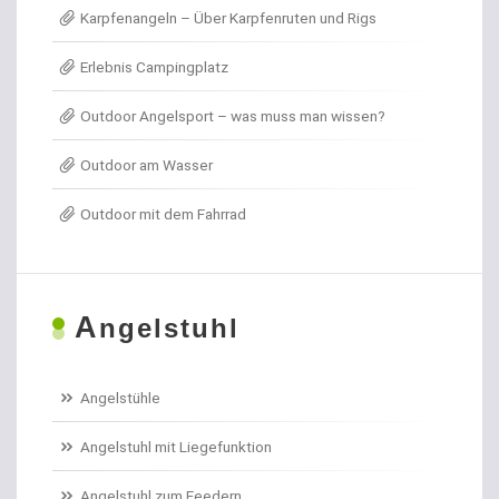
Karpfenangeln – Über Karpfenruten und Rigs
Angel- / Jagd- & Outdoormesser
Erlebnis Campingplatz
Angelkoffer
Outdoor Angelsport – was muss man wissen?
Angelrollen für das Forellenangeln
Outdoor am Wasser
Angelschirme
Outdoor mit dem Fahrrad
Angelschnur Aal
Angelschnur Dorsch
A
ngelstuhl
Angelschnur Feedern
Angelschnur Forellen
Angelstühle
Angelschnur Hecht
Angelstuhl mit Liegefunktion
Angelschnur Karpfen geflochten
Angelstuhl zum Feedern