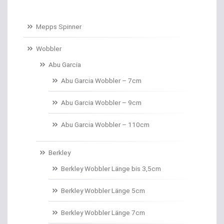
Baitcastruten
Mepps Spinner
Baitformer für Forellenteig
Wobbler
Abu Garcia
Banksticks/Erdspeere
Abu Garcia Wobbler – 7cm
Barrows & Trolleys
Abu Garcia Wobbler – 9cm
Barschhaken gebunden
Abu Garcia Wobbler – 110cm
Barschruten
Berkley
Bauchtaschen
Berkley Wobbler Länge bis 3,5cm
Bedchairs
Berkley Wobbler Länge 5cm
Belly Boote / Boote
Berkley Wobbler Länge 7cm