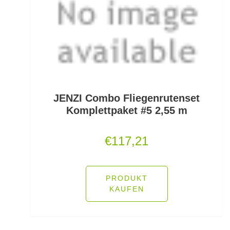
Kescherköpfe
Kescherstäbe
Kleinteil- und Zubehörtaschen
Kleinteile Righerstellung
Klonk Blei
JENZI Combo Fliegenrutenset
Komplettpaket #5 2,55 m
Knetblei/Tungsten
€
117,21
Knicklichter
Knicklichtposen
PRODUKT
KAUFEN
Köder Dips
Köderfisch-Systeme