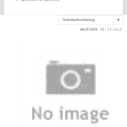
Dropshot Haken
Echolote
Standardsortierung
Eimer / Köderfischeimer
ANZEIGEN:
12
24
ALLE:
Eisruten
Elektrische Multirollen
Elektromotor Ersatzteile
Elektromotoren
Elektroposen
Ersatzspulen
Fallbissanzeiger