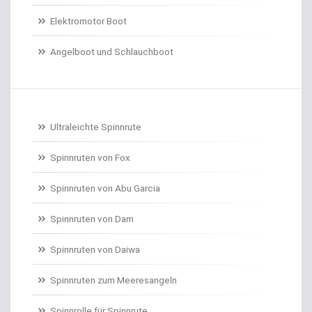
Elektromotor Boot
Dorschrollen
Angelboot und Schlauchboot
Dorschruten
Drillgürtel
Drillinge und Doppelhaken
Ultraleichte Spinnrute
Drop Shot Bleie
Spinnruten von Fox
Spinnruten von Abu Garcia
Drop Shot Gummiköder
Spinnruten von Dam
Drop Shot Haken
Spinnruten von Daiwa
Drop Shot Ruten
Spinnruten zum Meeresangeln
Dropshot gebunden
Spinnrolle für Spinnrute