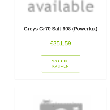
Feeder Bleie
Feederhaken gebunden
Feederhaken lose
Greys Gr70 Salt 908 (Powerlux)
Feederkörbe
€
351,59
Feederrollen
Feederruten
PRODUKT
KAUFEN
Feederspitzen
Feedervorfach
Felchen Renken Hegenen
Fertig montierte Gummifische