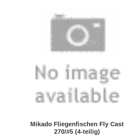
Öhrhaken lose
Öle/Lockstoffe/Flavours
Packsäcke & Dry Säcke
Partikel
Pellets
Pilker
Pilotkugeln
Plätchenhaken lose
Plattfischhaken gebunden
Mikado Fliegenfischen Fly Cast
Polo Shirts
270/#5 (4-teilig)