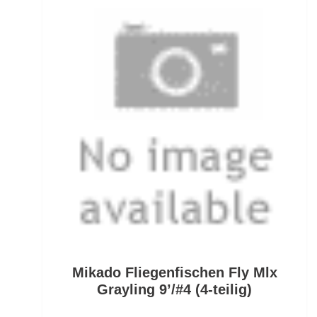
Rollen für das Aalangeln
Rollen- und Schnurpflege
Rolling Wirbel
Rolling Wirbel mit Fast Lock Snap
Rotaugenhaken gebunden
Rucksäcke für Angler
Rucksackzubehör
Rundkopf Jig Heads
Mikado Fliegenfischen Fly Mlx
Rutenauflagen
Grayling 9’/#4 (4-teilig)
Rutenauflagen Feedern