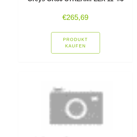
Jerkbaits
€
265,69
Kapselrollen
PRODUKT
Karpfenhaken gebunden
KAUFEN
Karpfenhaken lose
Karpfenkescher
Karpfenliegen
Karpfenrollen
Karpfenruten
Karpfenstühle