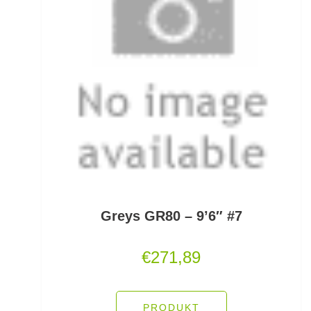
Fertigangeln
Fertige Meeresvorfächer
Feststellposen
Filetiermesser
Fischtöter
Fischwaagen
Flat/Pear Lead
Greys GR80 – 9’6″ #7
Fliegen
€
271,89
Fliegenrollen
Fliegenruten
PRODUKT