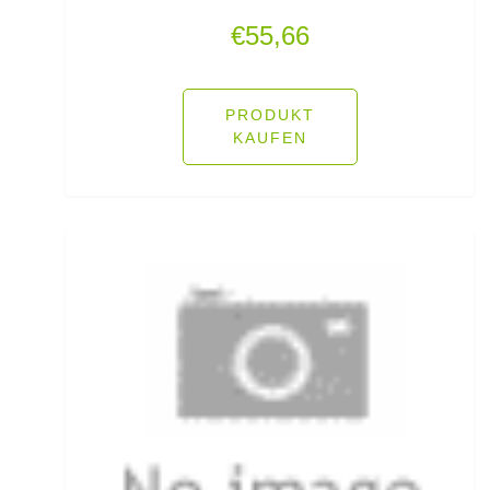
Pop Up Boilies
€
55,66
Popper
Posenadapter
PRODUKT
KAUFEN
Posensets
Powerbait Natural Scent
Powerbait- Select Glitter Trout Bait
Powerbait- Select Glitter Turbo Dough
Powerbait-Double Glitter Twist
Powerbait-Glow in the Dark Trout Bait
Pullover/Hoodies