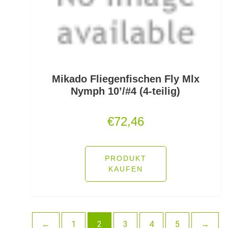
Schlafsäcke
Schlagschnüre
Schleienhaken gebunden
Schleppbleie
Mikado Fliegenfischen Fly Mlx
Nymph 10’/#4 (4-teilig)
Schleuder/Catapult
€
72,46
Schnurabsenkbleie
Schnuraufspulhilfen
PRODUKT
KAUFEN
Schnuraufwickler
Schnurzähler / Linecounter
Schraubjigheads
←
1
2
3
4
5
→