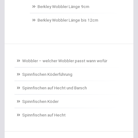
Belüftungspumpen
Berkley Wobbler Länge 9cm
Berkley Trout Bait Standard
Berkley Wobbler Länge bis 12cm
Bienenmaden/Lachseier
Birnenbleie
Bissanzeiger
Wobbler – welcher Wobbler passt wann wofür
Bivytable
Spinnfischen Köderführung
Bleisets
Spinnfischen auf Hecht und Barsch
Spinnfischen Köder
Blinker
Spinnfischen auf Hecht
Bodentaster
Boiliehaken gebunden