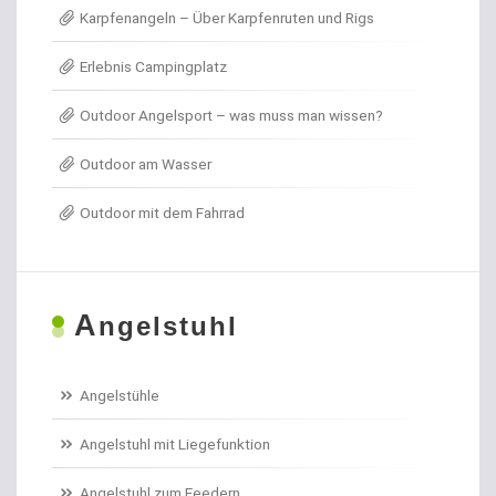
Karpfenangeln – Über Karpfenruten und Rigs
Angel- / Jagd- & Outdoormesser
Erlebnis Campingplatz
Angelkoffer
Outdoor Angelsport – was muss man wissen?
Angelrollen für das Forellenangeln
Outdoor am Wasser
Angelschirme
Outdoor mit dem Fahrrad
Angelschnur Aal
Angelschnur Dorsch
A
ngelstuhl
Angelschnur Feedern
Angelschnur Forellen
Angelstühle
Angelschnur Hecht
Angelstuhl mit Liegefunktion
Angelschnur Karpfen geflochten
Angelstuhl zum Feedern