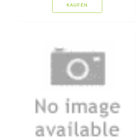
KAUFEN
Fliegenschnüre
Fliegenzubehör
Fluorocarbon
Forellenhaken gebunden
Forellenhaken lose
Forellenkescher
Forellenposen
Forellenruten
Freilaufrollen