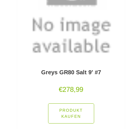
Gummifische und Shads
Gummistiefel
Gummistopper und Perlen
Haken zum Fliegen binden lose
Hakenbinder
Hakenlöser
Greys GR80 Salt 9′ #7
Hakenschärfer
€
278,99
Hakensets
PRODUKT
Handschuhe
KAUFEN
Hechtruten