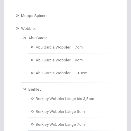
Baitcastruten
Mepps Spinner
Baitformer für Forellenteig
Wobbler
Abu Garcia
Banksticks/Erdspeere
Abu Garcia Wobbler – 7cm
Barrows & Trolleys
Abu Garcia Wobbler – 9cm
Barschhaken gebunden
Abu Garcia Wobbler – 110cm
Barschruten
Berkley
Bauchtaschen
Berkley Wobbler Länge bis 3,5cm
Bedchairs
Berkley Wobbler Länge 5cm
Belly Boote / Boote
Berkley Wobbler Länge 7cm