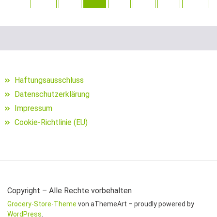
Schuhe für Angler
Segelposen
Setzkescher
Setzkescherblei
Haftungsausschluss
Datenschutzerklärung
Sitzkiepen und Zubehör
Impressum
Cookie-Richtlinie (EU)
Snaps
Sonnen- und Polarisationsbrillen
Sonstige Bleie
sonstige Hakenköder (Dumbells
Copyright – Alle Rechte vorbehalten
Grocery-Store-Theme
von aThemeArt – proudly powered by
Sonstige Jig Heads
WordPress
.