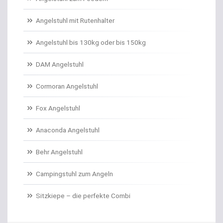
Angelschnur Karpfen monofil
Angelstuhl mit Rutenhalter
Angelschnur Waller
Angelstuhl bis 130kg oder bis 150kg
Angelschnur Zander/Barsch
DAM Angelstuhl
Angelstühle
Cormoran Angelstuhl
Angelstuhl Behr
Fox Angelstuhl
Anaconda Angelstuhl
Anti Tangle Booms
Behr Angelstuhl
Assist Hooks
Campingstuhl zum Angeln
Auftriebskugeln
Sitzkiepe – die perfekte Combi
Auftriebssysteme für Köder
Baitcastrollen