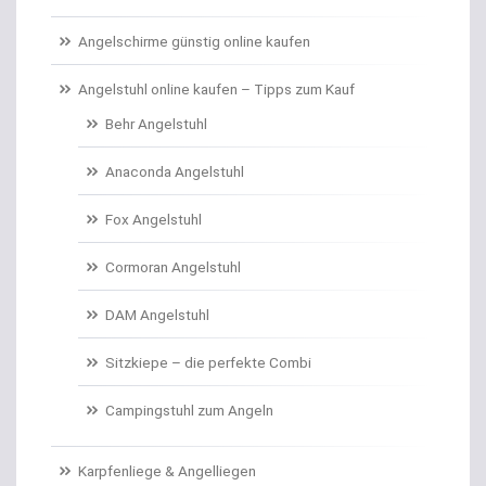
Carp Care
Angelschirme günstig online kaufen
Castingsport
Angelstuhl online kaufen – Tipps zum Kauf
Behr Angelstuhl
Chatterbaits / Spinnerbaits
Anaconda Angelstuhl
Cheburashka Bleie
Fox Angelstuhl
Combos Rute/Rolle
Cormoran Angelstuhl
Daypacks
DAM Angelstuhl
Distance Inline Lead
Sitzkiepe – die perfekte Combi
Doppelhaken/Ryderhaken lose
Campingstuhl zum Angeln
Doppelwirbel
Karpfenliege & Angelliegen
Doradenhaken gebunden