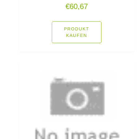
€
60,67
Rutenhalter für Wände/Boot
Rutenklettbänder
PRODUKT
KAUFEN
Rutenständer
Rutentaschen bis 1
Rutentaschen für Karpfenangler
Rutentaschen größer als 1
Sbirolinos schwimmend
Sbirolinos sinkend
Scherbrett