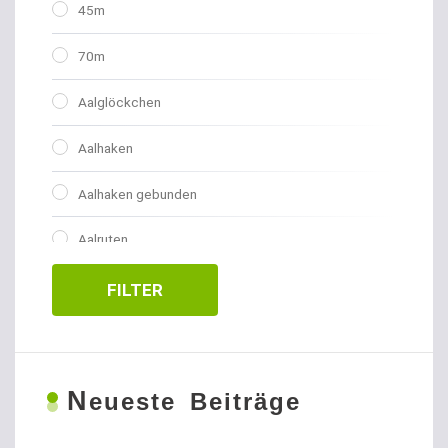
45m
70m
Aalglöckchen
Aalhaken
Aalhaken gebunden
Aalruten
Abhakmatten
FILTER
Adventskalender
Allroundhaken gebunden
N
eueste Beiträge
Allroundhaken lose