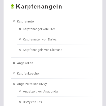
K
Boilies
arpfenangeln
Bologneseruten
Karpfenrute
Boots- und Meeresruten
Karpfenangel von DAM
Bootszubehör
Karpfenruten von Daiwa
Brandungs- / Weitwurfrollen
Karpfenangeln von Shimano
Brandungsbleie
Angelrollen
Brandungsruten
Karpfenkescher
Brassenhaken gebunden
Angelzelte und Bivvy
Angelzelt von Anaconda
Brothaken gebunden
Bivvy von Fox
Campinggeschirr