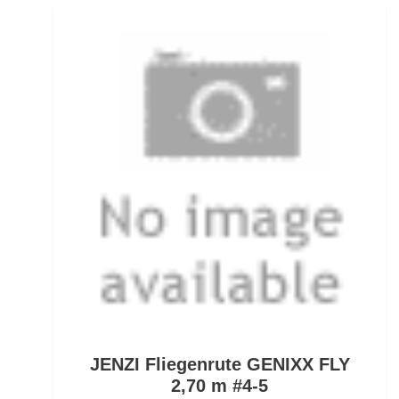
Ködersets
Komplettanzüge
Kreuzwirbel
Kühlboxen & -taschen
Kunststoffboxen
Kurze Hosen
Kurzvorfächer mit Drilling
Lampen und Kopflampen
Liegen
JENZI Fliegenrute GENIXX FLY
Lockstoff Spray
2,70 m #4-5