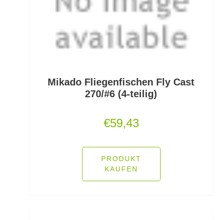
PVA
Quetschhülsen
Raubfischposen
Raubfischruten
Mikado Fliegenfischen Fly Cast
270/#6 (4-teilig)
Räuchern
€
59,43
Ready Rigs
Reiserucksäcke
PRODUKT
KAUFEN
Reiseruten
Rodpod Zubehör
Rodpods