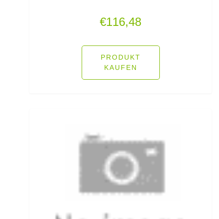
Lose Haken für Forellen
€
116,48
Madenhaken gebunden
PRODUKT
Madenringe
KAUFEN
Maishaken gebunden
Marker
Matchruten
Meereshaken lose
Messerzubehör
Meterware Stahl/Hardmono
Mini Boilies