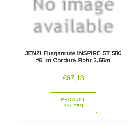
Monofile & Fluorocarbon Schnüre
Montagezubehör Raubfische
Multirollen/Trollingrollen
Multitools
JENZI Fliegenrute INSPIRE ST 586
#5 im Cordura-Rohr 2,55m
Mützen und Caps
€
67,13
Naturköderimitationen
No Knot Link
PRODUKT
KAUFEN
Oberflächenangelei Karpfen
Offsethaken