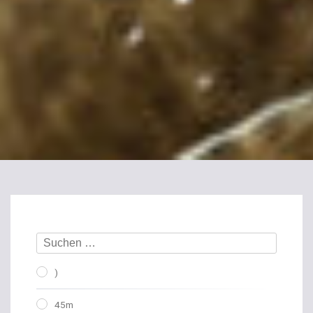
)
45m