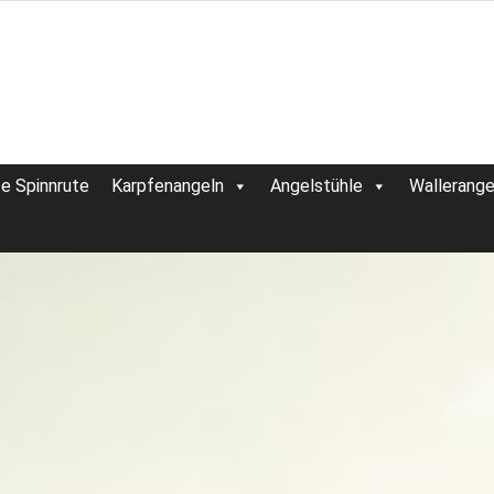
te Spinnrute
Karpfenangeln
Angelstühle
Wallerange