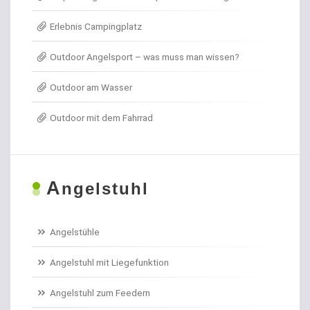
Erlebnis Campingplatz
Angelkoffer
Outdoor Angelsport – was muss man wissen?
Angelrollen für das Forellenangeln
Outdoor am Wasser
Angelschirme
Outdoor mit dem Fahrrad
Angelschnur Aal
Angelschnur Dorsch
A
ngelstuhl
Angelschnur Feedern
Angelschnur Forellen
Angelstühle
Angelschnur Hecht
Angelstuhl mit Liegefunktion
Angelschnur Karpfen geflochten
Angelstuhl zum Feedern