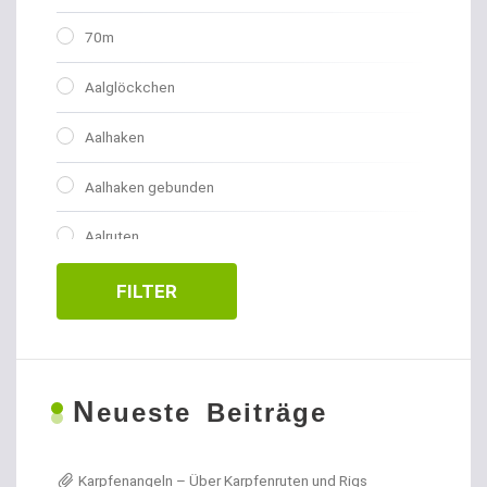
70m
Aalglöckchen
Aalhaken
Aalhaken gebunden
Aalruten
Abhakmatten
FILTER
Adventskalender
Allroundhaken gebunden
N
eueste Beiträge
Allroundhaken lose
Karpfenangeln – Über Karpfenruten und Rigs
Angel- / Jagd- & Outdoormesser