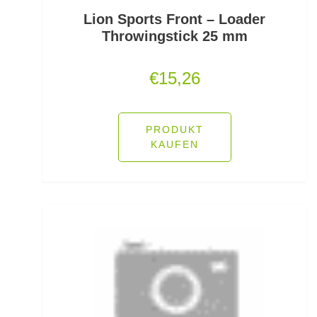
Lockstoff Spray
Lion Sports Front – Loader
Throwingstick 25 mm
Lose Haken für Forellen
€
15,26
Madenhaken gebunden
Madenringe
PRODUKT
KAUFEN
Maishaken gebunden
Marker
Matchruten
Meereshaken lose
Messerzubehör
Meterware Stahl/Hardmono