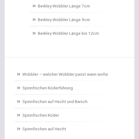
Belly Boote / Boote
Berkley Wobbler Länge 7cm
Belüftungspumpen
Berkley Wobbler Länge 9cm
Berkley Trout Bait Standard
Berkley Wobbler Länge bis 12cm
Bienenmaden/Lachseier
Birnenbleie
Bissanzeiger
Wobbler – welcher Wobbler passt wann wofür
Bivytable
Spinnfischen Köderführung
Bleisets
Spinnfischen auf Hecht und Barsch
Spinnfischen Köder
Blinker
Spinnfischen auf Hecht
Bodentaster