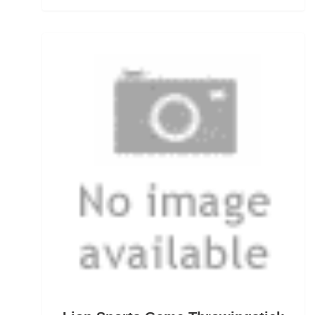
Rodpods
Rollen für das Aalangeln
Rollen- und Schnurpflege
Rolling Wirbel
Rolling Wirbel mit Fast Lock Snap
Rotaugenhaken gebunden
Rucksäcke für Angler
Rucksackzubehör
Rundkopf Jig Heads
Rutenauflagen