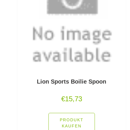
Kescherköpfe
Kescherstäbe
Kleinteil- und Zubehörtaschen
Kleinteile Righerstellung
Klonk Blei
Knetblei/Tungsten
Lion Sports Boilie Spoon
Knicklichter
€
15,73
Knicklichtposen
Köder Dips
PRODUKT
KAUFEN