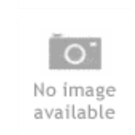
Öhrhaken lose
Öle/Lockstoffe/Flavours
Packsäcke & Dry Säcke
Partikel
Pellets
Pilker
Pilotkugeln
Plätchenhaken lose
Plattfischhaken gebunden