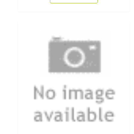
Köderfisch-Systeme
Ködersets
Komplettanzüge
Kreuzwirbel
Kühlboxen & -taschen
Kunststoffboxen
Kurze Hosen
Kurzvorfächer mit Drilling
Lampen und Kopflampen
Liegen