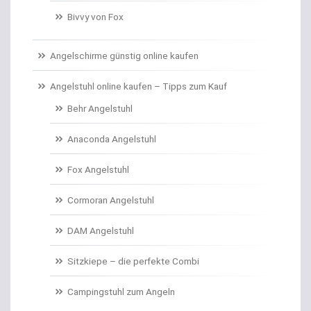
Bivvy von Fox
Campinggeschirr
Carp Care
Angelschirme günstig online kaufen
Castingsport
Angelstuhl online kaufen – Tipps zum Kauf
Behr Angelstuhl
Chatterbaits / Spinnerbaits
Anaconda Angelstuhl
Cheburashka Bleie
Fox Angelstuhl
Combos Rute/Rolle
Cormoran Angelstuhl
Daypacks
DAM Angelstuhl
Distance Inline Lead
Sitzkiepe – die perfekte Combi
Doppelhaken/Ryderhaken lose
Campingstuhl zum Angeln
Doppelwirbel