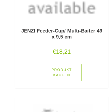
Freilaufrollen
Friedfischhaken gebunden
Friedfischposen
JENZI Feeder-Cup/ Multi-Baiter 49
Friedfischruten
x 9,5 cm
Frontbremsrollen
€
18,21
Futterkomponenten
Gaff & Lipgrips
PRODUKT
KAUFEN
Geflochtene Schnüre
Glasgewichte/Rasseln
Großfisch- und Meeresrollen