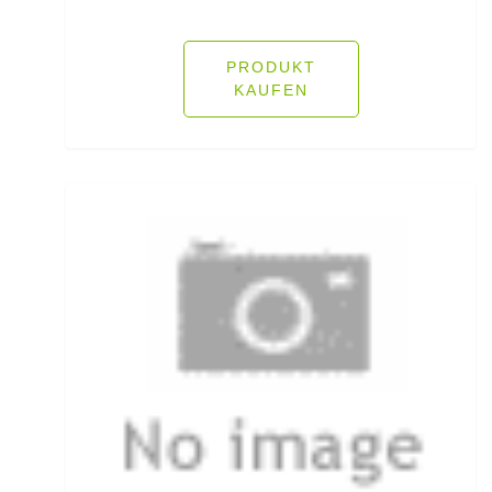
Fliegenruten
PRODUKT
Fliegenschnüre
KAUFEN
Fliegenzubehör
Fluorocarbon
Forellenhaken gebunden
Forellenhaken lose
Forellenkescher
Forellenposen
Forellenruten