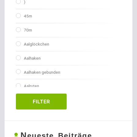
)
45m
70m
Aalglöckchen
Aalhaken
Aalhaken gebunden
Aalruten
Abhakmatten
FILTER
Adventskalender
Allroundhaken gebunden
N
eueste Beiträge