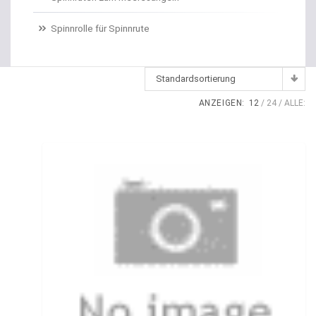
Dropshot gebunden
Spinnrolle für Spinnrute
Dropshot Haken
Echolote
Standardsortierung
Eimer / Köderfischeimer
ANZEIGEN:
12
24
ALLE:
Eisruten
Elektrische Multirollen
Elektromotor Ersatzteile
Elektromotoren
Elektroposen
Ersatzspulen