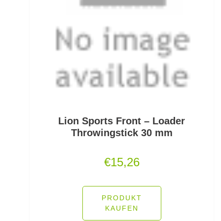
Mini Boilies
Monofile & Fluorocarbon Schnüre
Montagezubehör Raubfische
Multirollen/Trollingrollen
Multitools
Lion Sports Front – Loader
Mützen und Caps
Throwingstick 30 mm
Naturköderimitationen
€
15,26
No Knot Link
Oberflächenangelei Karpfen
PRODUKT
KAUFEN
Offsethaken