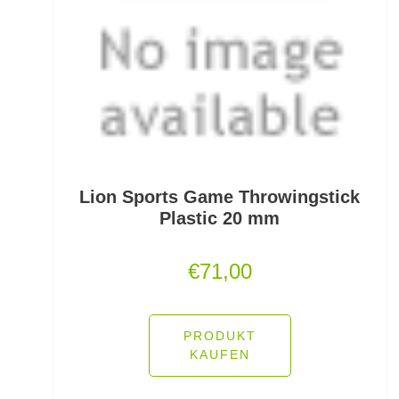
Scherbrett
Schlafsäcke
Schlagschnüre
Schleienhaken gebunden
Schleppbleie
Lion Sports Game Throwingstick
Schleuder/Catapult
Plastic 20 mm
Schnurabsenkbleie
€
71,00
Schnuraufspulhilfen
Schnuraufwickler
PRODUKT
KAUFEN
Schnurzähler / Linecounter