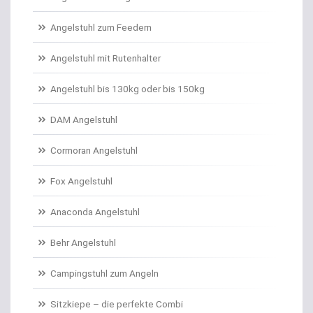
Angelschnur Karpfen geflochten
Angelstuhl zum Feedern
Angelschnur Karpfen monofil
Angelstuhl mit Rutenhalter
Angelschnur Waller
Angelstuhl bis 130kg oder bis 150kg
Angelschnur Zander/Barsch
DAM Angelstuhl
Angelstühle
Cormoran Angelstuhl
Angelstuhl Behr
Fox Angelstuhl
Anaconda Angelstuhl
Anti Tangle Booms
Behr Angelstuhl
Assist Hooks
Campingstuhl zum Angeln
Auftriebskugeln
Sitzkiepe – die perfekte Combi
Auftriebssysteme für Köder