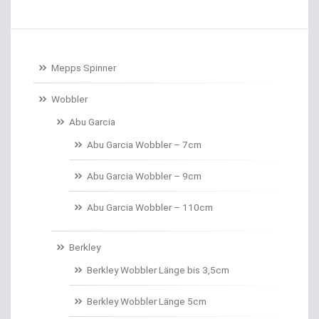
Baitcastrollen
Baitcastruten
Mepps Spinner
Baitformer für Forellenteig
Wobbler
Abu Garcia
Banksticks/Erdspeere
Abu Garcia Wobbler – 7cm
Barrows & Trolleys
Abu Garcia Wobbler – 9cm
Barschhaken gebunden
Abu Garcia Wobbler – 110cm
Barschruten
Berkley
Bauchtaschen
Berkley Wobbler Länge bis 3,5cm
Bedchairs
Berkley Wobbler Länge 5cm