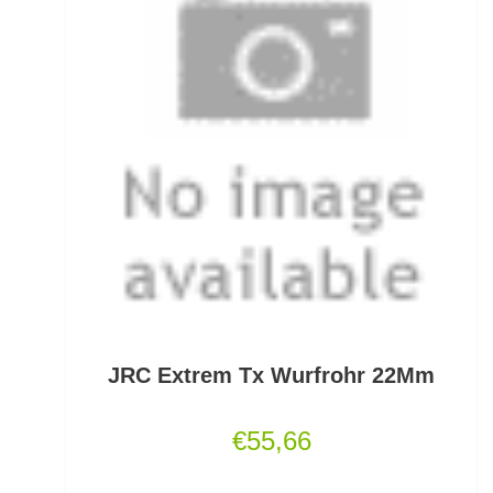
Grundfutter Friedfisch
Gummifische und Shads
Gummistiefel
Gummistopper und Perlen
Haken zum Fliegen binden lose
Hakenbinder
Hakenlöser
Hakenschärfer
JRC Extrem Tx Wurfrohr 22Mm
Hakensets
€
55,66
Handschuhe