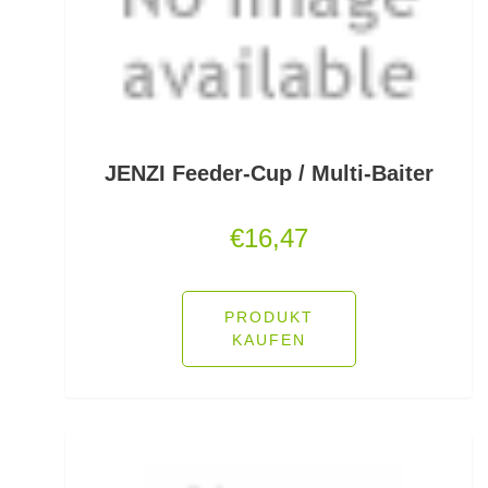
Fallbissanzeiger
Feeder Bleie
Feederhaken gebunden
Feederhaken lose
JENZI Feeder-Cup / Multi-Baiter
Feederkörbe
€
16,47
Feederrollen
Feederruten
PRODUKT
KAUFEN
Feederspitzen
Feedervorfach
Felchen Renken Hegenen