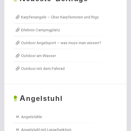
Allroundhaken lose
Karpfenangeln – Über Karpfenruten und Rigs
Angel- / Jagd- & Outdoormesser
Erlebnis Campingplatz
Angelkoffer
Outdoor Angelsport – was muss man wissen?
Angelrollen für das Forellenangeln
Outdoor am Wasser
Angelschirme
Outdoor mit dem Fahrrad
Angelschnur Aal
Angelschnur Dorsch
A
ngelstuhl
Angelschnur Feedern
Angelschnur Forellen
Angelstühle
Angelschnur Hecht
Angelstuhl mit Liegefunktion