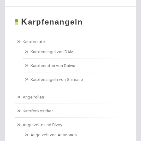
Boiliehaken gebunden
K
Boilies
arpfenangeln
Bologneseruten
Karpfenrute
Boots- und Meeresruten
Karpfenangel von DAM
Bootszubehör
Karpfenruten von Daiwa
Brandungs- / Weitwurfrollen
Karpfenangeln von Shimano
Brandungsbleie
Angelrollen
Brandungsruten
Karpfenkescher
Brassenhaken gebunden
Angelzelte und Bivvy
Angelzelt von Anaconda
Brothaken gebunden