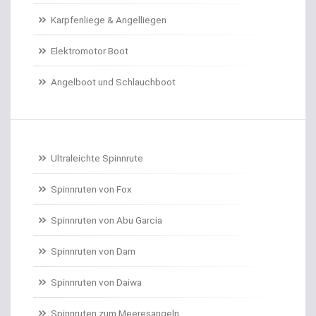
Karpfenliege & Angelliegen
Doradenhaken gebunden
Elektromotor Boot
Dorschrollen
Angelboot und Schlauchboot
Dorschruten
Drillgürtel
Drillinge und Doppelhaken
Ultraleichte Spinnrute
Drop Shot Bleie
Spinnruten von Fox
Spinnruten von Abu Garcia
Drop Shot Gummiköder
Spinnruten von Dam
Drop Shot Haken
Spinnruten von Daiwa
Drop Shot Ruten
Spinnruten zum Meeresangeln