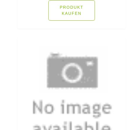
Hechtruten
PRODUKT
KAUFEN
Heckbremsrollen
High Grip Lead
Hosen
Inline Flat Pear Lead
Inline Lead
Inline Posen
Inliner Ruten
Insektenschutz
Jacken