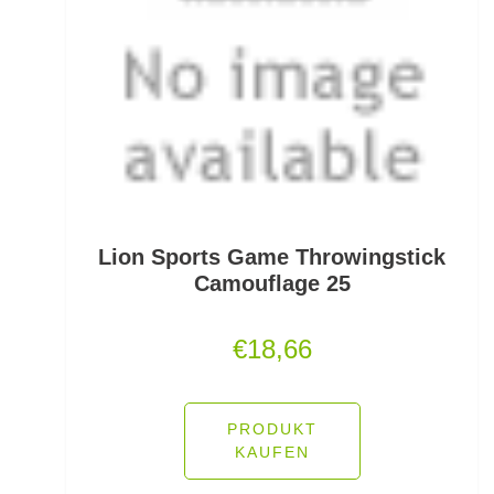
Pullover/Hoodies
PVA
Quetschhülsen
Raubfischposen
Raubfischruten
Lion Sports Game Throwingstick
Räuchern
Camouflage 25
Ready Rigs
€
18,66
Reiserucksäcke
Reiseruten
PRODUKT
KAUFEN
Rodpod Zubehör