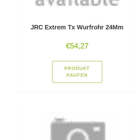
Jerkbaitruten
Jerkbaits
JRC Extrem Tx Wurfrohr 24Mm
Kapselrollen
€
54,27
Karpfenhaken gebunden
Karpfenhaken lose
PRODUKT
KAUFEN
Karpfenkescher
Karpfenliegen
Karpfenrollen
Karpfenruten
Karpfenstühle