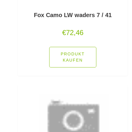
Lockstoff Spray
Fox Camo LW waders 7 / 41
Lose Haken für Forellen
€
72,46
Madenhaken gebunden
Madenringe
PRODUKT
KAUFEN
Maishaken gebunden
Marker
Matchruten
Meereshaken lose
Messerzubehör
Meterware Stahl/Hardmono