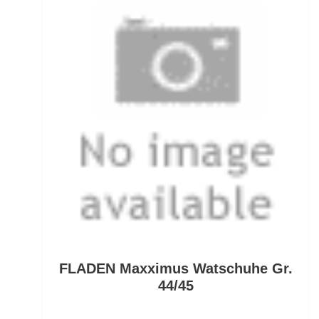
Fertig montierte Gummifische
Fertigangeln
Fertige Meeresvorfächer
Feststellposen
Filetiermesser
Fischtöter
Fischwaagen
Flat/Pear Lead
FLADEN Maxximus Watschuhe Gr.
Fliegen
44/45
Fliegenrollen