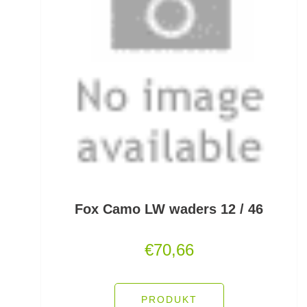
Kescherköpfe
Kescherstäbe
Kleinteil- und Zubehörtaschen
Kleinteile Righerstellung
Klonk Blei
Knetblei/Tungsten
Fox Camo LW waders 12 / 46
Knicklichter
€
70,66
Knicklichtposen
Köder Dips
PRODUKT