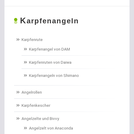
Boiliehaken gebunden
K
Boilies
arpfenangeln
Bologneseruten
Karpfenrute
Boots- und Meeresruten
Karpfenangel von DAM
Bootszubehör
Karpfenruten von Daiwa
Brandungs- / Weitwurfrollen
Karpfenangeln von Shimano
Brandungsbleie
Angelrollen
Brandungsruten
Karpfenkescher
Brassenhaken gebunden
Angelzelte und Bivvy
Angelzelt von Anaconda
Brothaken gebunden