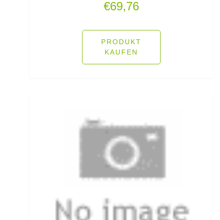
€
69,76
Fliegenruten
Fliegenschnüre
PRODUKT
KAUFEN
Fliegenzubehör
Fluorocarbon
Forellenhaken gebunden
Forellenhaken lose
Forellenkescher
Forellenposen
Forellenruten