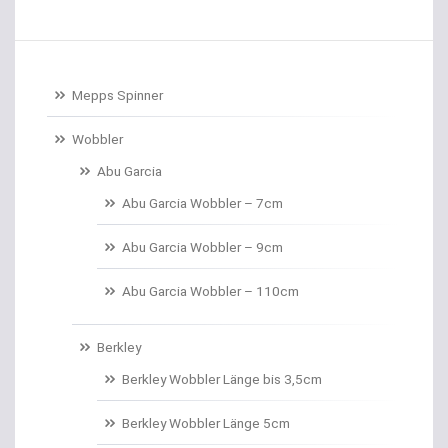
Baitcastrollen
Baitcastruten
Mepps Spinner
Baitformer für Forellenteig
Wobbler
Abu Garcia
Banksticks/Erdspeere
Abu Garcia Wobbler – 7cm
Barrows & Trolleys
Abu Garcia Wobbler – 9cm
Barschhaken gebunden
Abu Garcia Wobbler – 110cm
Barschruten
Berkley
Bauchtaschen
Berkley Wobbler Länge bis 3,5cm
Bedchairs
Berkley Wobbler Länge 5cm