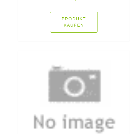
Rutenauflagen Feedern
PRODUKT
KAUFEN
Rutenhalter für Wände/Boot
Rutenklettbänder
Rutenständer
Rutentaschen bis 1
Rutentaschen für Karpfenangler
Rutentaschen größer als 1
Sbirolinos schwimmend
Sbirolinos sinkend