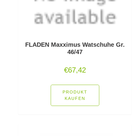
Freilaufrollen
Friedfischhaken gebunden
Friedfischposen
Friedfischruten
FLADEN Maxximus Watschuhe Gr.
46/47
Frontbremsrollen
€
67,42
Futterkomponenten
Gaff & Lipgrips
PRODUKT
Geflochtene Schnüre
KAUFEN
Glasgewichte/Rasseln
Großfisch- und Meeresrollen