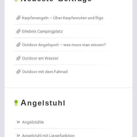
Allroundhaken lose
Karpfenangeln – Über Karpfenruten und Rigs
Angel- / Jagd- & Outdoormesser
Erlebnis Campingplatz
Angelkoffer
Outdoor Angelsport – was muss man wissen?
Angelrollen für das Forellenangeln
Outdoor am Wasser
Angelschirme
Outdoor mit dem Fahrrad
Angelschnur Aal
Angelschnur Dorsch
A
ngelstuhl
Angelschnur Feedern
Angelschnur Forellen
Angelstühle
Angelschnur Hecht
Angelstuhl mit Liegefunktion