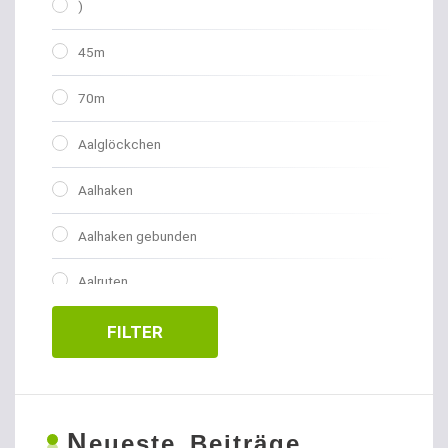
)
45m
70m
Aalglöckchen
Aalhaken
Aalhaken gebunden
Aalruten
Abhakmatten
FILTER
Adventskalender
Allroundhaken gebunden
N
eueste Beiträge