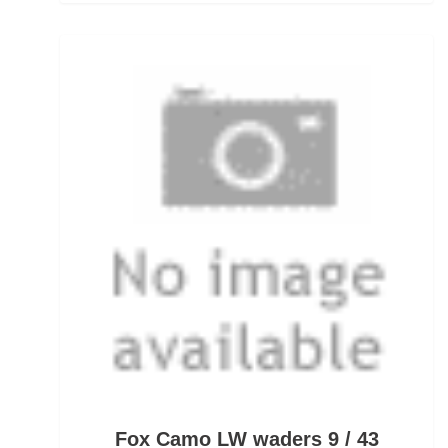
Öhrhaken lose
Öle/Lockstoffe/Flavours
Packsäcke & Dry Säcke
Partikel
Pellets
Pilker
Pilotkugeln
Plätchenhaken lose
Plattfischhaken gebunden
Fox Camo LW waders 9 / 43