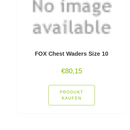
Pullover/Hoodies
PVA
Quetschhülsen
Raubfischposen
FOX Chest Waders Size 10
Raubfischruten
€
80,15
Räuchern
Ready Rigs
PRODUKT
KAUFEN
Reiserucksäcke
Reiseruten
Rodpod Zubehör