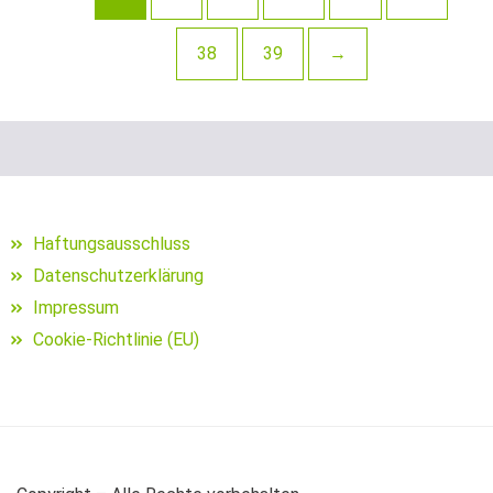
Schraubjigheads
38
39
→
Schuhe für Angler
Segelposen
Setzkescher
Setzkescherblei
Haftungsausschluss
Sitzkiepen und Zubehör
Datenschutzerklärung
Impressum
Snaps
Cookie-Richtlinie (EU)
Sonnen- und Polarisationsbrillen
Sonstige Bleie
sonstige Hakenköder (Dumbells