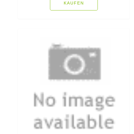
KAUFEN
Köderfisch-Systeme
Ködersets
Komplettanzüge
Kreuzwirbel
Kühlboxen & -taschen
Kunststoffboxen
Kurze Hosen
Kurzvorfächer mit Drilling
Lampen und Kopflampen
Liegen