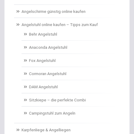
Carp Care
Angelschirme günstig online kaufen
Castingsport
Angelstuhl online kaufen – Tipps zum Kauf
Behr Angelstuhl
Chatterbaits / Spinnerbaits
Anaconda Angelstuhl
Cheburashka Bleie
Fox Angelstuhl
Combos Rute/Rolle
Cormoran Angelstuhl
Daypacks
DAM Angelstuhl
Distance Inline Lead
Sitzkiepe – die perfekte Combi
Doppelhaken/Ryderhaken lose
Campingstuhl zum Angeln
Doppelwirbel
Karpfenliege & Angelliegen
Doradenhaken gebunden