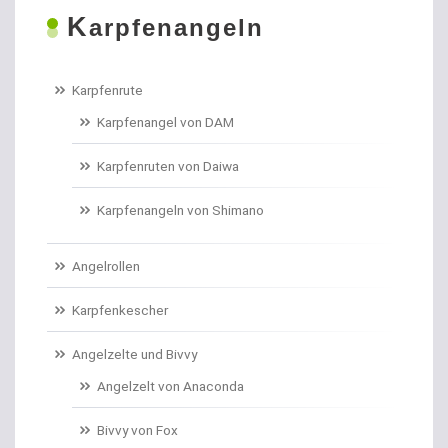
K
Boilies
arpfenangeln
Bologneseruten
Karpfenrute
Boots- und Meeresruten
Karpfenangel von DAM
Bootszubehör
Karpfenruten von Daiwa
Brandungs- / Weitwurfrollen
Karpfenangeln von Shimano
Brandungsbleie
Angelrollen
Brandungsruten
Karpfenkescher
Brassenhaken gebunden
Angelzelte und Bivvy
Angelzelt von Anaconda
Brothaken gebunden
Bivvy von Fox
Campinggeschirr