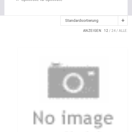
Dropshot Haken
Echolote
Standardsortierung
Eimer / Köderfischeimer
ANZEIGEN:
12
24
ALLE:
Eisruten
Elektrische Multirollen
Elektromotor Ersatzteile
Elektromotoren
Elektroposen
Ersatzspulen
Fallbissanzeiger