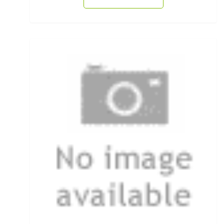
Rollen für das Aalangeln
Rollen- und Schnurpflege
Rolling Wirbel
Rolling Wirbel mit Fast Lock Snap
Rotaugenhaken gebunden
Rucksäcke für Angler
Rucksackzubehör
Rundkopf Jig Heads
Rutenauflagen
Rutenauflagen Feedern