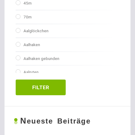
45m
70m
Aalglöckchen
Aalhaken
Aalhaken gebunden
Aalruten
Abhakmatten
FILTER
Adventskalender
Allroundhaken gebunden
N
eueste Beiträge
Allroundhaken lose