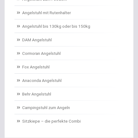
Angelschnur Karpfen monofil
Angelstuhl mit Rutenhalter
Angelschnur Waller
Angelstuhl bis 130kg oder bis 150kg
Angelschnur Zander/Barsch
DAM Angelstuhl
Angelstühle
Cormoran Angelstuhl
Angelstuhl Behr
Fox Angelstuhl
Anaconda Angelstuhl
Anti Tangle Booms
Behr Angelstuhl
Assist Hooks
Campingstuhl zum Angeln
Auftriebskugeln
Sitzkiepe – die perfekte Combi
Auftriebssysteme für Köder
Baitcastrollen