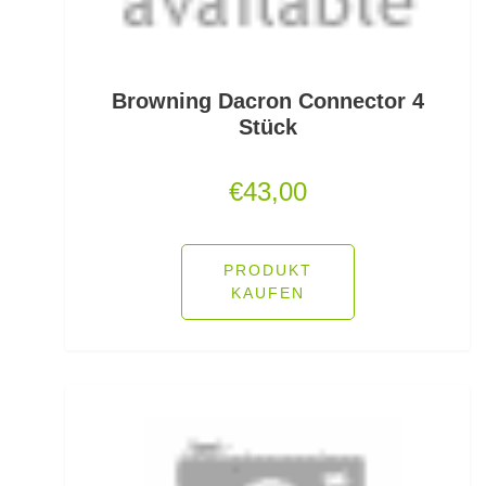
Jerkbaits
Kapselrollen
Browning Dacron Connector 4
Stück
Karpfenhaken gebunden
€
43,00
Karpfenhaken lose
Karpfenkescher
PRODUKT
Karpfenliegen
KAUFEN
Karpfenrollen
Karpfenruten
Karpfenstühle