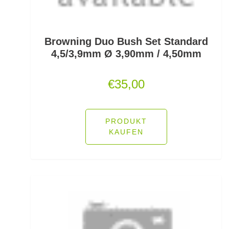
Lose Haken für Forellen
Madenhaken gebunden
Browning Duo Bush Set Standard
4,5/3,9mm Ø 3,90mm / 4,50mm
Madenringe
€
35,00
Maishaken gebunden
Marker
PRODUKT
Matchruten
KAUFEN
Meereshaken lose
Messerzubehör
Meterware Stahl/Hardmono
Mini Boilies