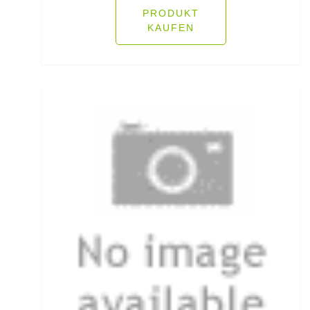
Ködersets
PRODUKT
KAUFEN
Komplettanzüge
Kreuzwirbel
Kühlboxen & -taschen
Kunststoffboxen
Kurze Hosen
Kurzvorfächer mit Drilling
Lampen und Kopflampen
Liegen
Lockstoff Spray