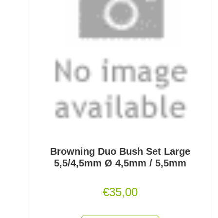
Kescherköpfe
Kescherstäbe
Kleinteil- und Zubehörtaschen
Kleinteile Righerstellung
Klonk Blei
Knetblei/Tungsten
Knicklichter
Browning Duo Bush Set Large
Knicklichtposen
5,5/4,5mm Ø 4,5mm / 5,5mm
Köder Dips
€
35,00
Köderfisch-Systeme