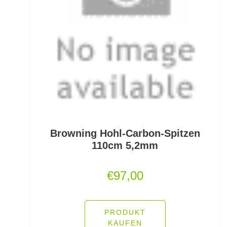
PVA
Quetschhülsen
Raubfischposen
Raubfischruten
Räuchern
Ready Rigs
Browning Hohl-Carbon-Spitzen
110cm 5,2mm
Reiserucksäcke
€
97,00
Reiseruten
Rodpod Zubehör
PRODUKT
Rodpods
KAUFEN