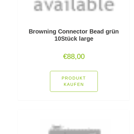
Friedfischhaken gebunden
Friedfischposen
Friedfischruten
Browning Connector Bead grün
10Stück large
Frontbremsrollen
€
88,00
Futterkomponenten
Gaff & Lipgrips
PRODUKT
Geflochtene Schnüre
KAUFEN
Glasgewichte/Rasseln
Großfisch- und Meeresrollen
Grundfutter Friedfisch