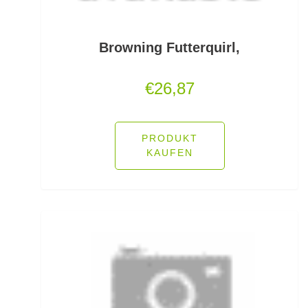
Pop Up Boilies
Popper
Browning Futterquirl,
Posenadapter
€
26,87
Posensets
Powerbait Natural Scent
PRODUKT
KAUFEN
Powerbait- Select Glitter Trout Bait
Powerbait- Select Glitter Turbo Dough
Powerbait-Double Glitter Twist
Powerbait-Glow in the Dark Trout Bait
Pullover/Hoodies