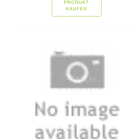
Öhrhaken lose
PRODUKT
KAUFEN
Öle/Lockstoffe/Flavours
Packsäcke & Dry Säcke
Partikel
Pellets
Pilker
Pilotkugeln
Plätchenhaken lose
Plattfischhaken gebunden
Polo Shirts