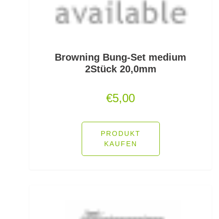
Feeder Bleie
Feederhaken gebunden
Feederhaken lose
Browning Bung-Set medium
2Stück 20,0mm
Feederkörbe
€
5,00
Feederrollen
Feederruten
PRODUKT
Feederspitzen
KAUFEN
Feedervorfach
Felchen Renken Hegenen
Fertig montierte Gummifische