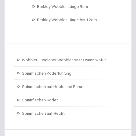
Belüftungspumpen
Berkley Wobbler Länge 9cm
Berkley Trout Bait Standard
Berkley Wobbler Länge bis 12cm
Bienenmaden/Lachseier
Birnenbleie
Bissanzeiger
Wobbler – welcher Wobbler passt wann wofür
Bivytable
Spinnfischen Köderführung
Bleisets
Spinnfischen auf Hecht und Barsch
Spinnfischen Köder
Blinker
Spinnfischen auf Hecht
Bodentaster
Boiliehaken gebunden