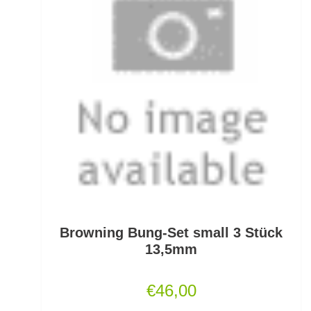
Fertigangeln
Fertige Meeresvorfächer
Feststellposen
Filetiermesser
Fischtöter
Fischwaagen
Flat/Pear Lead
Browning Bung-Set small 3 Stück
Fliegen
13,5mm
Fliegenrollen
€
46,00
Fliegenruten