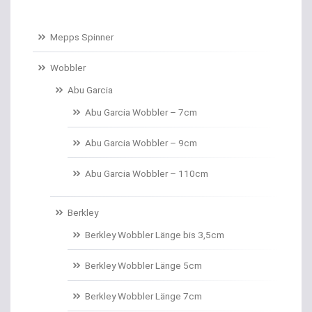
Baitcastruten
Mepps Spinner
Baitformer für Forellenteig
Wobbler
Abu Garcia
Banksticks/Erdspeere
Abu Garcia Wobbler – 7cm
Barrows & Trolleys
Abu Garcia Wobbler – 9cm
Barschhaken gebunden
Abu Garcia Wobbler – 110cm
Barschruten
Berkley
Bauchtaschen
Berkley Wobbler Länge bis 3,5cm
Bedchairs
Berkley Wobbler Länge 5cm
Belly Boote / Boote
Berkley Wobbler Länge 7cm