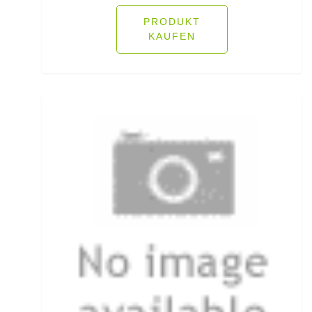
Heckbremsrollen
PRODUKT
KAUFEN
High Grip Lead
Hosen
Inline Flat Pear Lead
Inline Lead
Inline Posen
Inliner Ruten
Insektenschutz
Jacken
Jerkbaitruten