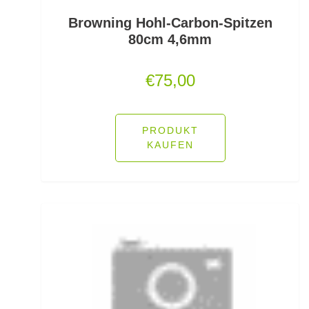
Browning Hohl-Carbon-Spitzen
Rutenhalter für Wände/Boot
80cm 4,6mm
Rutenklettbänder
€
75,00
Rutenständer
Rutentaschen bis 1
PRODUKT
KAUFEN
Rutentaschen für Karpfenangler
Rutentaschen größer als 1
Sbirolinos schwimmend
Sbirolinos sinkend
Scherbrett