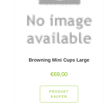
Schlafsäcke
Schlagschnüre
Schleienhaken gebunden
Schleppbleie
Schleuder/Catapult
Schnurabsenkbleie
Browning Mini Cups Large
Schnuraufspulhilfen
€
69,00
Schnuraufwickler
Schnurzähler / Linecounter
PRODUKT
KAUFEN
Schraubjigheads