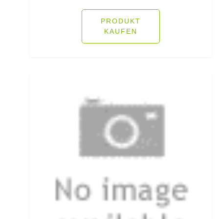
Fliegenschnüre
PRODUKT
KAUFEN
Fliegenzubehör
Fluorocarbon
Forellenhaken gebunden
Forellenhaken lose
Forellenkescher
Forellenposen
Forellenruten
Freilaufrollen