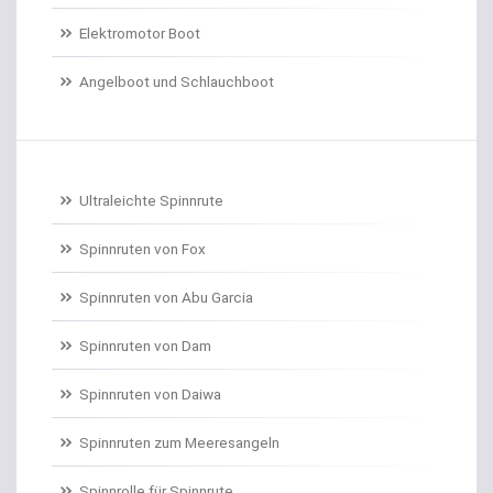
Elektromotor Boot
Dorschrollen
Angelboot und Schlauchboot
Dorschruten
Drillgürtel
Drillinge und Doppelhaken
Ultraleichte Spinnrute
Drop Shot Bleie
Spinnruten von Fox
Spinnruten von Abu Garcia
Drop Shot Gummiköder
Spinnruten von Dam
Drop Shot Haken
Spinnruten von Daiwa
Drop Shot Ruten
Spinnruten zum Meeresangeln
Dropshot gebunden
Spinnrolle für Spinnrute