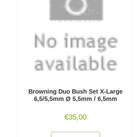
Monofile & Fluorocarbon Schnüre
Montagezubehör Raubfische
Multirollen/Trollingrollen
Multitools
Mützen und Caps
Naturköderimitationen
Browning Duo Bush Set X-Large
No Knot Link
6,5/5,5mm Ø 5,5mm / 6,5mm
Oberflächenangelei Karpfen
€
35,00
Offsethaken