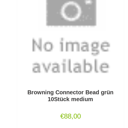
Gummifische und Shads
Gummistiefel
Gummistopper und Perlen
Haken zum Fliegen binden lose
Hakenbinder
Hakenlöser
Hakenschärfer
Browning Connector Bead grün
Hakensets
10Stück medium
Handschuhe
€
88,00
Hechtruten