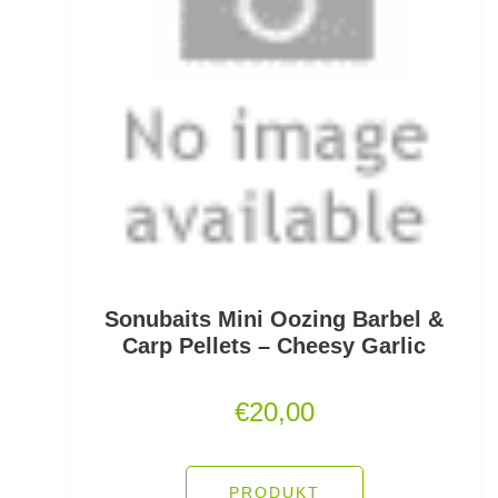
Kescherköpfe
Kescherstäbe
Kleinteil- und Zubehörtaschen
Kleinteile Righerstellung
Klonk Blei
Knetblei/Tungsten
Knicklichter
Sonubaits Mini Oozing Barbel &
Carp Pellets – Cheesy Garlic
Knicklichtposen
€
20,00
Köder Dips
Köderfisch-Systeme
PRODUKT