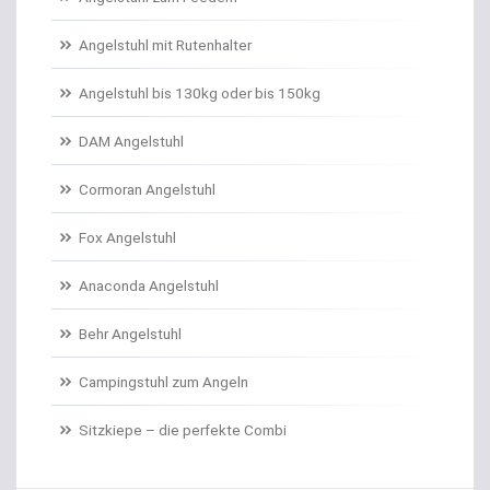
Angelschnur Karpfen monofil
Angelstuhl mit Rutenhalter
Angelschnur Waller
Angelstuhl bis 130kg oder bis 150kg
Angelschnur Zander/Barsch
DAM Angelstuhl
Angelstühle
Cormoran Angelstuhl
Angelstuhl Behr
Fox Angelstuhl
Anaconda Angelstuhl
Anti Tangle Booms
Behr Angelstuhl
Assist Hooks
Campingstuhl zum Angeln
Auftriebskugeln
Sitzkiepe – die perfekte Combi
Auftriebssysteme für Köder
Baitcastrollen