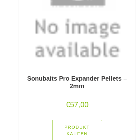
Schlafsäcke
Schlagschnüre
Schleienhaken gebunden
Schleppbleie
Schleuder/Catapult
Schnurabsenkbleie
Sonubaits Pro Expander Pellets –
2mm
Schnuraufspulhilfen
€
57,00
Schnuraufwickler
Schnurzähler / Linecounter
PRODUKT
Schraubjigheads
KAUFEN