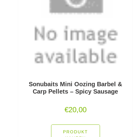
Monofile & Fluorocarbon Schnüre
Montagezubehör Raubfische
Multirollen/Trollingrollen
Multitools
Mützen und Caps
Naturköderimitationen
Sonubaits Mini Oozing Barbel &
Carp Pellets – Spicy Sausage
No Knot Link
€
20,00
Oberflächenangelei Karpfen
Offsethaken
PRODUKT