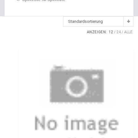
Dropshot Haken
Echolote
Standardsortierung
Eimer / Köderfischeimer
ANZEIGEN:
12
24
ALLE:
Eisruten
Elektrische Multirollen
Elektromotor Ersatzteile
Elektromotoren
Elektroposen
Ersatzspulen
Fallbissanzeiger