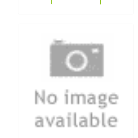
Rollen für das Aalangeln
Rollen- und Schnurpflege
Rolling Wirbel
Rolling Wirbel mit Fast Lock Snap
Rotaugenhaken gebunden
Rucksäcke für Angler
Rucksackzubehör
Rundkopf Jig Heads
Rutenauflagen
Rutenauflagen Feedern