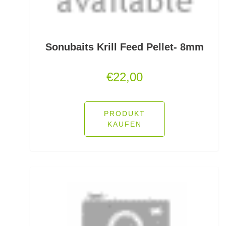
Jerkbaits
Kapselrollen
Sonubaits Krill Feed Pellet- 8mm
Karpfenhaken gebunden
€
22,00
Karpfenhaken lose
Karpfenkescher
PRODUKT
KAUFEN
Karpfenliegen
Karpfenrollen
Karpfenruten
Karpfenstühle