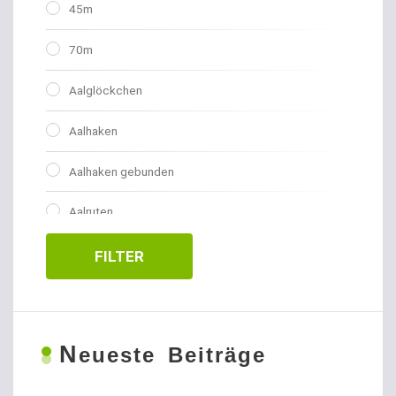
45m
70m
Aalglöckchen
Aalhaken
Aalhaken gebunden
Aalruten
Abhakmatten
FILTER
Adventskalender
Allroundhaken gebunden
N
eueste Beiträge
Allroundhaken lose