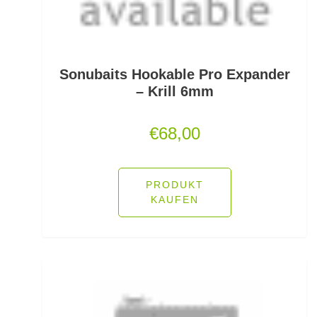
Friedfischhaken gebunden
Friedfischposen
Friedfischruten
Sonubaits Hookable Pro Expander
– Krill 6mm
Frontbremsrollen
€
68,00
Futterkomponenten
Gaff & Lipgrips
PRODUKT
Geflochtene Schnüre
KAUFEN
Glasgewichte/Rasseln
Großfisch- und Meeresrollen
Grundfutter Friedfisch