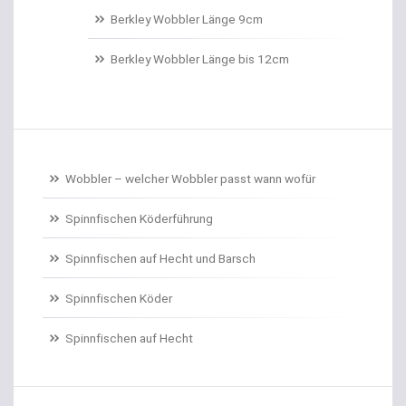
Belüftungspumpen
Berkley Wobbler Länge 9cm
Berkley Trout Bait Standard
Berkley Wobbler Länge bis 12cm
Bienenmaden/Lachseier
Birnenbleie
Bissanzeiger
Wobbler – welcher Wobbler passt wann wofür
Bivytable
Spinnfischen Köderführung
Bleisets
Spinnfischen auf Hecht und Barsch
Spinnfischen Köder
Blinker
Spinnfischen auf Hecht
Bodentaster
Boiliehaken gebunden