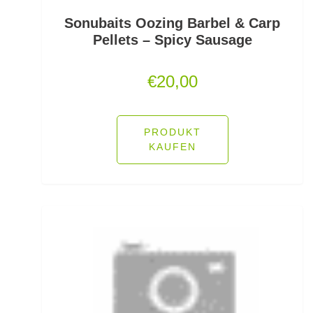
Sonubaits Oozing Barbel & Carp
Rutenhalter für Wände/Boot
Pellets – Spicy Sausage
Rutenklettbänder
€
20,00
Rutenständer
Rutentaschen bis 1
PRODUKT
KAUFEN
Rutentaschen für Karpfenangler
Rutentaschen größer als 1
Sbirolinos schwimmend
Sbirolinos sinkend
Scherbrett