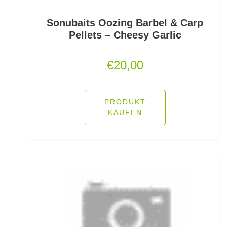
Pop Up Boilies
Sonubaits Oozing Barbel & Carp
Popper
Pellets – Cheesy Garlic
Posenadapter
€
20,00
Posensets
Powerbait Natural Scent
PRODUKT
KAUFEN
Powerbait- Select Glitter Trout Bait
Powerbait- Select Glitter Turbo Dough
Powerbait-Double Glitter Twist
Powerbait-Glow in the Dark Trout Bait
Pullover/Hoodies