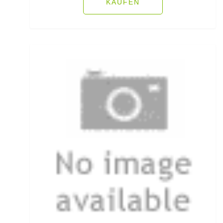
Öhrhaken lose
KAUFEN
Öle/Lockstoffe/Flavours
Packsäcke & Dry Säcke
Partikel
Pellets
Pilker
Pilotkugeln
Plätchenhaken lose
Plattfischhaken gebunden
Polo Shirts