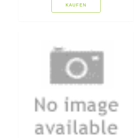
Ködersets
KAUFEN
Komplettanzüge
Kreuzwirbel
Kühlboxen & -taschen
Kunststoffboxen
Kurze Hosen
Kurzvorfächer mit Drilling
Lampen und Kopflampen
Liegen
Lockstoff Spray