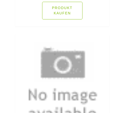
Heckbremsrollen
PRODUKT
KAUFEN
High Grip Lead
Hosen
Inline Flat Pear Lead
Inline Lead
Inline Posen
Inliner Ruten
Insektenschutz
Jacken
Jerkbaitruten