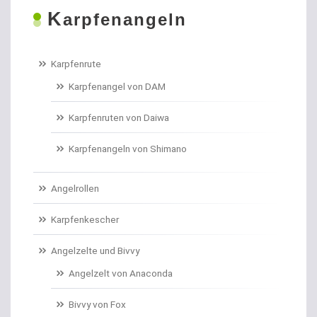
K
Boilies
arpfenangeln
Bologneseruten
Karpfenrute
Boots- und Meeresruten
Karpfenangel von DAM
Bootszubehör
Karpfenruten von Daiwa
Brandungs- / Weitwurfrollen
Karpfenangeln von Shimano
Brandungsbleie
Angelrollen
Brandungsruten
Karpfenkescher
Brassenhaken gebunden
Angelzelte und Bivvy
Angelzelt von Anaconda
Brothaken gebunden
Bivvy von Fox
Campinggeschirr