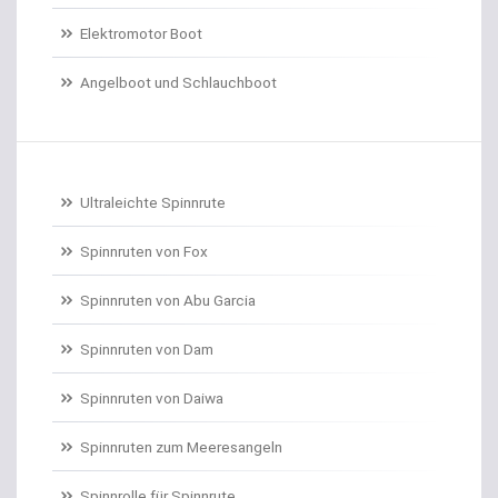
Elektromotor Boot
Dorschrollen
Angelboot und Schlauchboot
Dorschruten
Drillgürtel
Drillinge und Doppelhaken
Ultraleichte Spinnrute
Drop Shot Bleie
Spinnruten von Fox
Spinnruten von Abu Garcia
Drop Shot Gummiköder
Spinnruten von Dam
Drop Shot Haken
Spinnruten von Daiwa
Drop Shot Ruten
Spinnruten zum Meeresangeln
Dropshot gebunden
Spinnrolle für Spinnrute