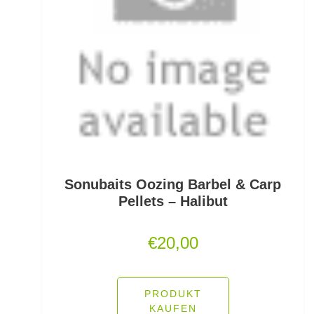
PVA
Quetschhülsen
Raubfischposen
Raubfischruten
Räuchern
Ready Rigs
Sonubaits Oozing Barbel & Carp
Pellets – Halibut
Reiserucksäcke
€
20,00
Reiseruten
Rodpod Zubehör
PRODUKT
Rodpods
KAUFEN