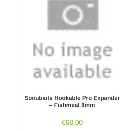
Fertigangeln
Fertige Meeresvorfächer
Feststellposen
Filetiermesser
Fischtöter
Fischwaagen
Flat/Pear Lead
Sonubaits Hookable Pro Expander
Fliegen
– Fishmeal 8mm
Fliegenrollen
€
68,00
Fliegenruten