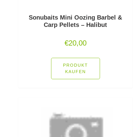
Lose Haken für Forellen
Sonubaits Mini Oozing Barbel &
Madenhaken gebunden
Carp Pellets – Halibut
Madenringe
€
20,00
Maishaken gebunden
Marker
PRODUKT
KAUFEN
Matchruten
Meereshaken lose
Messerzubehör
Meterware Stahl/Hardmono
Mini Boilies