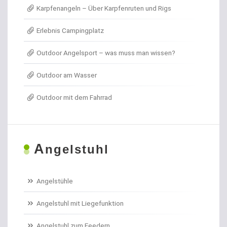
Karpfenangeln – Über Karpfenruten und Rigs
Angel- / Jagd- & Outdoormesser
Erlebnis Campingplatz
Angelkoffer
Outdoor Angelsport – was muss man wissen?
Angelrollen für das Forellenangeln
Outdoor am Wasser
Angelschirme
Outdoor mit dem Fahrrad
Angelschnur Aal
Angelschnur Dorsch
A
ngelstuhl
Angelschnur Feedern
Angelschnur Forellen
Angelstühle
Angelschnur Hecht
Angelstuhl mit Liegefunktion
Angelschnur Karpfen geflochten
Angelstuhl zum Feedern