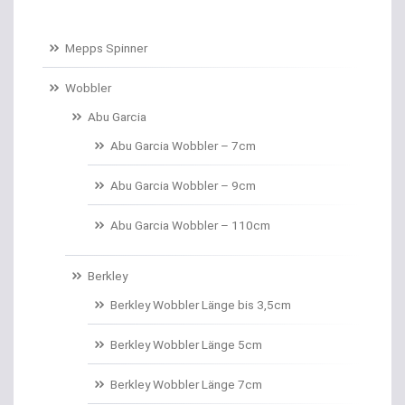
Baitcastruten
Mepps Spinner
Baitformer für Forellenteig
Wobbler
Abu Garcia
Banksticks/Erdspeere
Abu Garcia Wobbler – 7cm
Barrows & Trolleys
Abu Garcia Wobbler – 9cm
Barschhaken gebunden
Abu Garcia Wobbler – 110cm
Barschruten
Berkley
Bauchtaschen
Berkley Wobbler Länge bis 3,5cm
Bedchairs
Berkley Wobbler Länge 5cm
Belly Boote / Boote
Berkley Wobbler Länge 7cm