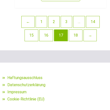
Schuhe für Angler
Segelposen
←
1
2
3
…
14
Setzkescher
15
16
17
18
→
Setzkescherblei
Sitzkiepen und Zubehör
Snaps
Sonnen- und Polarisationsbrillen
Haftungsausschluss
Sonstige Bleie
Datenschutzerklärung
Impressum
sonstige Hakenköder (Dumbells
Cookie-Richtlinie (EU)
Sonstige Jig Heads