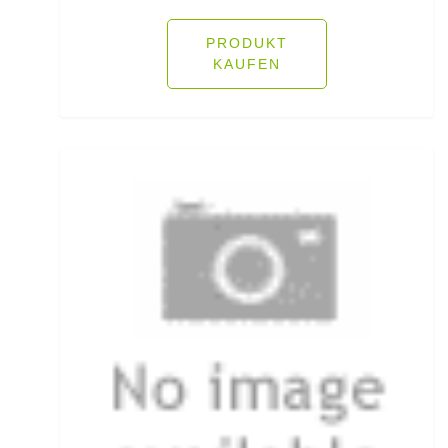
Fliegenschnüre
PRODUKT
KAUFEN
Fliegenzubehör
Fluorocarbon
Forellenhaken gebunden
Forellenhaken lose
Forellenkescher
Forellenposen
Forellenruten
Freilaufrollen