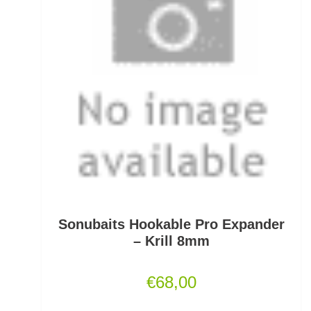
Gummifische und Shads
Gummistiefel
Gummistopper und Perlen
Haken zum Fliegen binden lose
Hakenbinder
Hakenlöser
Hakenschärfer
Sonubaits Hookable Pro Expander
Hakensets
– Krill 8mm
Handschuhe
€
68,00
Hechtruten