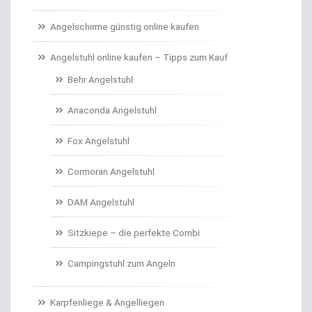
Carp Care
Angelschirme günstig online kaufen
Castingsport
Angelstuhl online kaufen – Tipps zum Kauf
Behr Angelstuhl
Chatterbaits / Spinnerbaits
Anaconda Angelstuhl
Cheburashka Bleie
Fox Angelstuhl
Combos Rute/Rolle
Cormoran Angelstuhl
Daypacks
DAM Angelstuhl
Distance Inline Lead
Sitzkiepe – die perfekte Combi
Doppelhaken/Ryderhaken lose
Campingstuhl zum Angeln
Doppelwirbel
Karpfenliege & Angelliegen
Doradenhaken gebunden