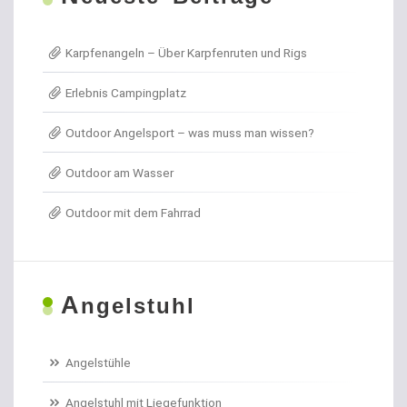
Allroundhaken lose
Karpfenangeln – Über Karpfenruten und Rigs
Angel- / Jagd- & Outdoormesser
Erlebnis Campingplatz
Angelkoffer
Outdoor Angelsport – was muss man wissen?
Angelrollen für das Forellenangeln
Outdoor am Wasser
Angelschirme
Outdoor mit dem Fahrrad
Angelschnur Aal
Angelschnur Dorsch
A
ngelstuhl
Angelschnur Feedern
Angelschnur Forellen
Angelstühle
Angelschnur Hecht
Angelstuhl mit Liegefunktion