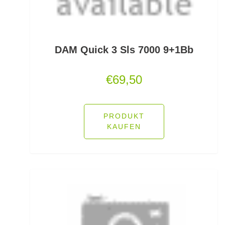
Lockstoff Spray
Lose Haken für Forellen
DAM Quick 3 Sls 7000 9+1Bb
Madenhaken gebunden
€
69,50
Madenringe
Maishaken gebunden
PRODUKT
Marker
KAUFEN
Matchruten
Meereshaken lose
Messerzubehör
Meterware Stahl/Hardmono