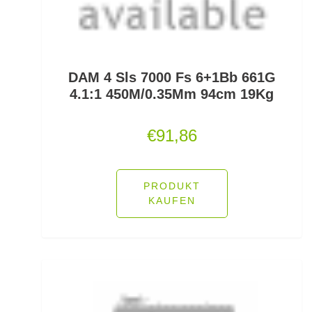
Jerkbaitruten
Jerkbaits
DAM 4 Sls 7000 Fs 6+1Bb 661G
Kapselrollen
4.1:1 450M/0.35Mm 94cm 19Kg
Karpfenhaken gebunden
€
91,86
Karpfenhaken lose
Karpfenkescher
PRODUKT
KAUFEN
Karpfenliegen
Karpfenrollen
Karpfenruten
Karpfenstühle