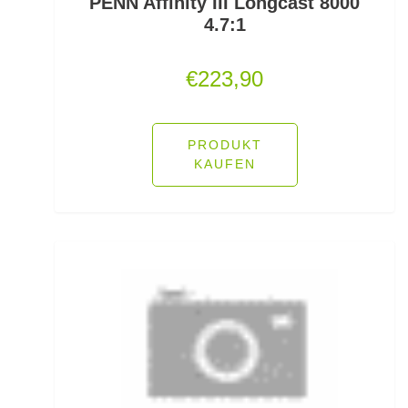
PENN Affinity III Longcast 8000
4.7:1
Rutenauflagen Feedern
€
223,90
Rutenhalter für Wände/Boot
Rutenklettbänder
PRODUKT
Rutenständer
KAUFEN
Rutentaschen bis 1
Rutentaschen für Karpfenangler
Rutentaschen größer als 1
Sbirolinos schwimmend
Sbirolinos sinkend