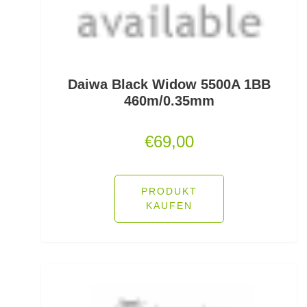
Freilaufrollen
Friedfischhaken gebunden
Friedfischposen
Daiwa Black Widow 5500A 1BB
Friedfischruten
460m/0.35mm
Frontbremsrollen
€
69,00
Futterkomponenten
Gaff & Lipgrips
PRODUKT
KAUFEN
Geflochtene Schnüre
Glasgewichte/Rasseln
Großfisch- und Meeresrollen