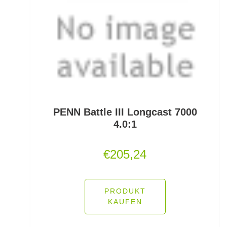
Scherbrett
Schlafsäcke
Schlagschnüre
Schleienhaken gebunden
Schleppbleie
PENN Battle III Longcast 7000
Schleuder/Catapult
4.0:1
Schnurabsenkbleie
€
205,24
Schnuraufspulhilfen
Schnuraufwickler
PRODUKT
KAUFEN
Schnurzähler / Linecounter