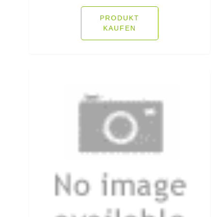
Köderfisch-Systeme
PRODUKT
Ködersets
KAUFEN
Komplettanzüge
Kreuzwirbel
Kühlboxen & -taschen
Kunststoffboxen
Kurze Hosen
Kurzvorfächer mit Drilling
Lampen und Kopflampen
Liegen