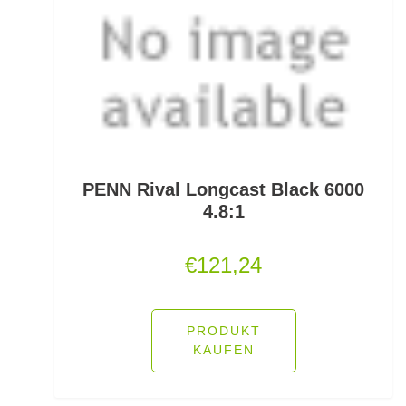
Spoons
Sprengringe
Stand Up Jig Heads
Stellfischruten
PENN Rival Longcast Black 6000
Stippposen
4.8:1
Stippruten
€
121,24
Stippzubehör
Stofftiere u. Dekoration
PRODUKT
KAUFEN
Strömungs- und Weitwurfbleie