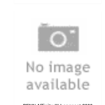
Rodpods
Rollen für das Aalangeln
Rollen- und Schnurpflege
Rolling Wirbel
Rolling Wirbel mit Fast Lock Snap
Rotaugenhaken gebunden
Rucksäcke für Angler
Rucksackzubehör
Rundkopf Jig Heads
Rutenauflagen