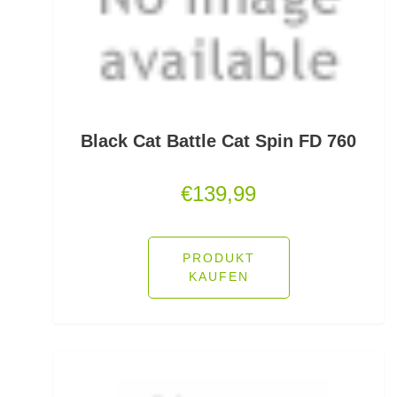
Fallbissanzeiger
Feeder Bleie
Feederhaken gebunden
Feederhaken lose
Black Cat Battle Cat Spin FD 760
Feederkörbe
€
139,99
Feederrollen
Feederruten
PRODUKT
KAUFEN
Feederspitzen
Feedervorfach
Felchen Renken Hegenen