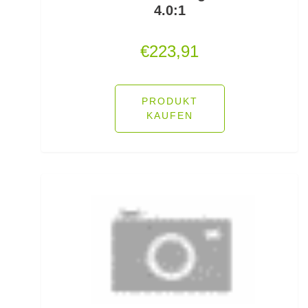
4.0:1
Sonstige Jig Heads
€
223,91
Sonstige Netze/Kescher
Sonstige Teigköder
PRODUKT
Sonstige Wirbel
KAUFEN
Sonstiges Brandungszubehör
Sonstiges Forellenzubehör
Sonstiges Schleppzubehör
Spinner
Spinnrollen
Spinnruten