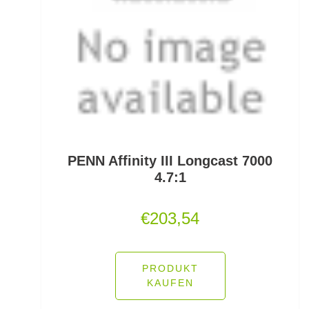
Pullover/Hoodies
PVA
Quetschhülsen
Raubfischposen
Raubfischruten
PENN Affinity III Longcast 7000
Räuchern
4.7:1
Ready Rigs
€
203,54
Reiserucksäcke
Reiseruten
PRODUKT
KAUFEN
Rodpod Zubehör