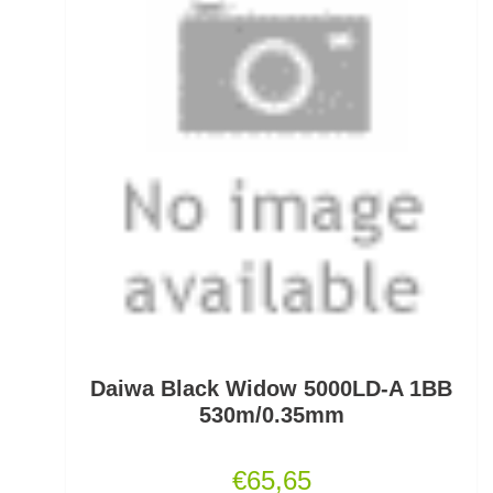
Fertig montierte Gummifische
Fertigangeln
Fertige Meeresvorfächer
Feststellposen
Filetiermesser
Fischtöter
Fischwaagen
Flat/Pear Lead
Daiwa Black Widow 5000LD-A 1BB
530m/0.35mm
Fliegen
€
65,65
Fliegenrollen