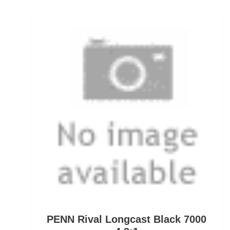
Super-Long-Range Lead
Systeme mit Drilling
Systeme mit Einzelhaken
Systeme ohne Haken
T-Shirts
Taschen- & Einhandmesser
Teig- / Spiralhaken
Teleskopruten
Thunfischruten
Tintenfischköder
PENN Rival Longcast Black 7000