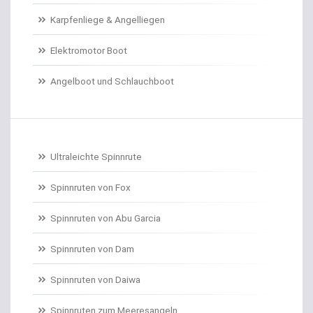
Karpfenliege & Angelliegen
Doradenhaken gebunden
Elektromotor Boot
Dorschrollen
Angelboot und Schlauchboot
Dorschruten
Drillgürtel
Drillinge und Doppelhaken
Ultraleichte Spinnrute
Drop Shot Bleie
Spinnruten von Fox
Spinnruten von Abu Garcia
Drop Shot Gummiköder
Spinnruten von Dam
Drop Shot Haken
Spinnruten von Daiwa
Drop Shot Ruten
Spinnruten zum Meeresangeln