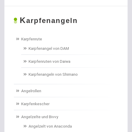
Boiliehaken gebunden
K
Boilies
arpfenangeln
Bologneseruten
Karpfenrute
Boots- und Meeresruten
Karpfenangel von DAM
Bootszubehör
Karpfenruten von Daiwa
Brandungs- / Weitwurfrollen
Karpfenangeln von Shimano
Brandungsbleie
Angelrollen
Brandungsruten
Karpfenkescher
Brassenhaken gebunden
Angelzelte und Bivvy
Angelzelt von Anaconda
Brothaken gebunden