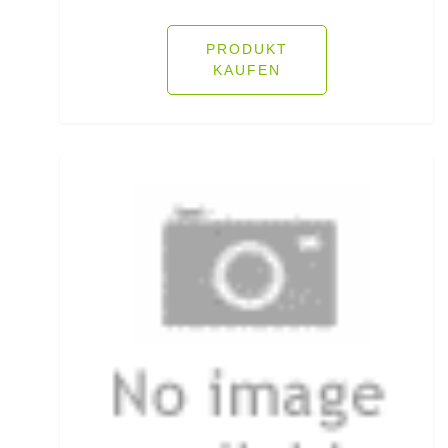
Hechtruten
PRODUKT
Heckbremsrollen
KAUFEN
High Grip Lead
Hosen
Inline Flat Pear Lead
Inline Lead
Inline Posen
Inliner Ruten
Insektenschutz
Jacken