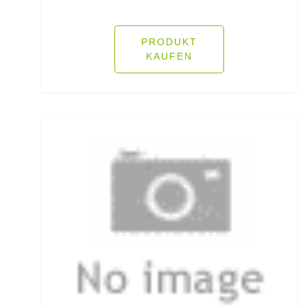
Fliegenruten
PRODUKT
Fliegenschnüre
KAUFEN
Fliegenzubehör
Fluorocarbon
Forellenhaken gebunden
Forellenhaken lose
Forellenkescher
Forellenposen
Forellenruten