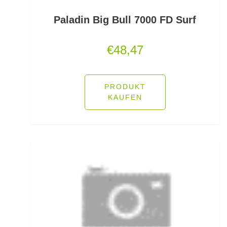
Polo Shirts
Paladin Big Bull 7000 FD Surf
Pop Up Boilies
€
48,47
Popper
Posenadapter
PRODUKT
KAUFEN
Posensets
Powerbait Natural Scent
Powerbait- Select Glitter Trout Bait
Powerbait- Select Glitter Turbo Dough
Powerbait-Double Glitter Twist
Powerbait-Glow in the Dark Trout Bait