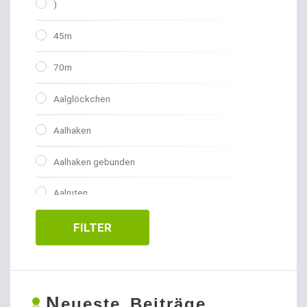
)
45m
70m
Aalglöckchen
Aalhaken
Aalhaken gebunden
Aalruten
Abhakmatten
FILTER
Adventskalender
Allroundhaken gebunden
N
eueste Beiträge