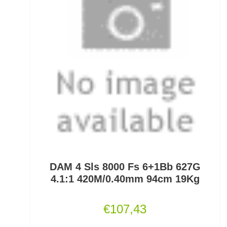
Kescherköpfe
Kescherstäbe
Kleinteil- und Zubehörtaschen
Kleinteile Righerstellung
Klonk Blei
Knetblei/Tungsten
Knicklichter
DAM 4 Sls 8000 Fs 6+1Bb 627G
4.1:1 420M/0.40mm 94cm 19Kg
Knicklichtposen
€
107,43
Köder Dips