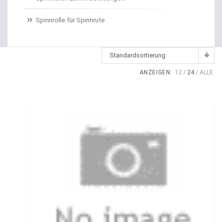
Dropshot gebunden
Spinnrolle für Spinnrute
Dropshot Haken
Echolote
Standardsortierung
Eimer / Köderfischeimer
ANZEIGEN:
12
24
ALLE:
Eisruten
Elektrische Multirollen
Elektromotor Ersatzteile
Elektromotoren
Elektroposen
Ersatzspulen