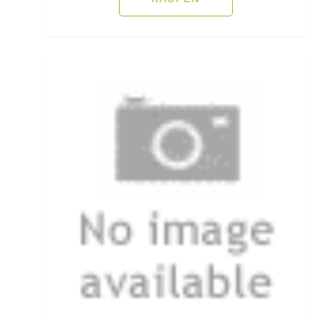
Öhrhaken lose
Öle/Lockstoffe/Flavours
Packsäcke & Dry Säcke
Partikel
Pellets
Pilker
Pilotkugeln
Plätchenhaken lose
Plattfischhaken gebunden