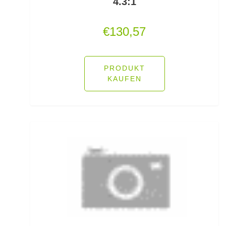
4.3:1
Tiroler Hölzl
€
130,57
Titaniumvorfach
Tönnchenwirbel mit Interlock
PRODUKT
Tönnchenwirbel mit Karabiner
KAUFEN
Tourenrucksäcke
Transporttaschen
Tremarella Bleie
Trinksysteme
Trollingruten
Trout Bait