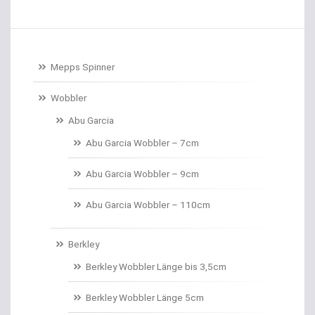
Baitcastrollen
Baitcastruten
Mepps Spinner
Baitformer für Forellenteig
Wobbler
Abu Garcia
Banksticks/Erdspeere
Abu Garcia Wobbler – 7cm
Barrows & Trolleys
Abu Garcia Wobbler – 9cm
Barschhaken gebunden
Abu Garcia Wobbler – 110cm
Barschruten
Berkley
Bauchtaschen
Berkley Wobbler Länge bis 3,5cm
Bedchairs
Berkley Wobbler Länge 5cm