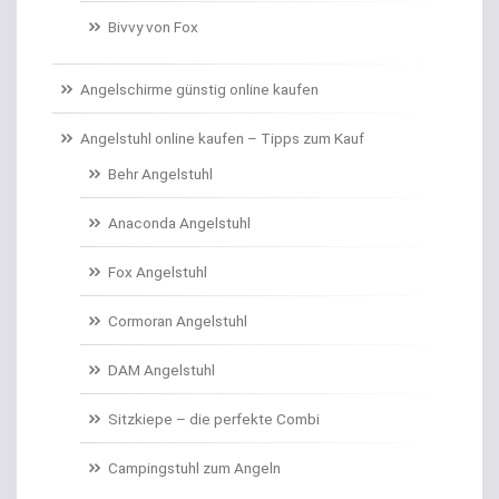
Bivvy von Fox
Campinggeschirr
Carp Care
Angelschirme günstig online kaufen
Castingsport
Angelstuhl online kaufen – Tipps zum Kauf
Behr Angelstuhl
Chatterbaits / Spinnerbaits
Anaconda Angelstuhl
Cheburashka Bleie
Fox Angelstuhl
Combos Rute/Rolle
Cormoran Angelstuhl
Daypacks
DAM Angelstuhl
Distance Inline Lead
Sitzkiepe – die perfekte Combi
Doppelhaken/Ryderhaken lose
Campingstuhl zum Angeln
Doppelwirbel