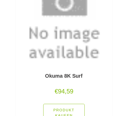
Mini Boilies
Monofile & Fluorocarbon Schnüre
Montagezubehör Raubfische
Multirollen/Trollingrollen
Multitools
Mützen und Caps
Okuma 8K Surf
Naturköderimitationen
€
94,59
No Knot Link
Oberflächenangelei Karpfen
PRODUKT
Offsethaken
KAUFEN