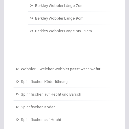
Belly Boote / Boote
Berkley Wobbler Länge 7cm
Belüftungspumpen
Berkley Wobbler Länge 9cm
Berkley Trout Bait Standard
Berkley Wobbler Länge bis 12cm
Bienenmaden/Lachseier
Birnenbleie
Bissanzeiger
Wobbler – welcher Wobbler passt wann wofür
Bivytable
Spinnfischen Köderführung
Bleisets
Spinnfischen auf Hecht und Barsch
Spinnfischen Köder
Blinker
Spinnfischen auf Hecht
Bodentaster