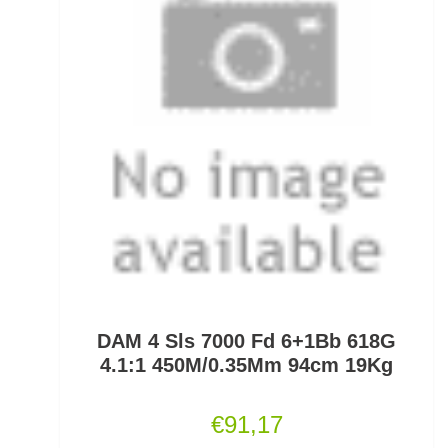
Grundfutter Friedfisch
Gummifische und Shads
Gummistiefel
Gummistopper und Perlen
Haken zum Fliegen binden lose
Hakenbinder
Hakenlöser
Hakenschärfer
DAM 4 Sls 7000 Fd 6+1Bb 618G
4.1:1 450M/0.35Mm 94cm 19Kg
Hakensets
€
91,17
Handschuhe